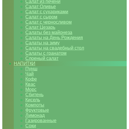
Салат из печени
Салат Оливье
Салат с сухариками
Салат с сыром
Салат с черносливом
Салат Цезарь
Салаты без майонеза
Салаты на День Рождения
Салаты на зиму
Салаты на свадебный стол
Салаты с гранатом
Слоеный салат
НАПИТКИ
Пунш
Чай
Кофе
Квас
Морс
Сбитень
Кисель
Компоты
Фруктовые
Лимонад
Газированные
Соки