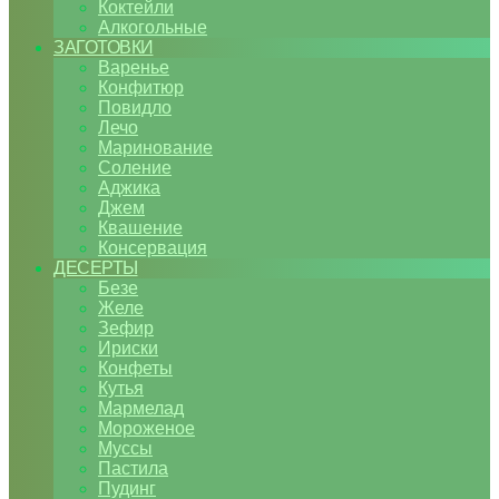
Коктейли
Алкогольные
ЗАГОТОВКИ
Варенье
Конфитюр
Повидло
Лечо
Маринование
Соление
Аджика
Джем
Квашение
Консервация
ДЕСЕРТЫ
Безе
Желе
Зефир
Ириски
Конфеты
Кутья
Мармелад
Мороженое
Муссы
Пастила
Пудинг