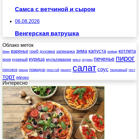
Самса с ветчиной и сыром
06.08.2026
Венгерская ватрушка
Облако меток
зима
котлета
варенье
капуста
гриб
духовка
запеканка
блин
кефир
пирог
печенье
курица
мультиварке
куриный
крем
мясо
огурец
салат
соус
помидор
пирожок
пицца
простой
рецепт
творожный
тест
торт
яблоко
Интересно