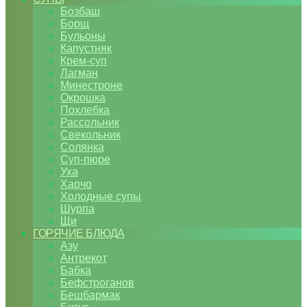
Бозбаш
Борщ
Бульоны
Капустняк
Крем-суп
Лагман
Минестроне
Окрошка
Похлебка
Рассольник
Свекольник
Солянка
Суп-пюре
Уха
Харчо
Холодные супы
Шурпа
Щи
ГОРЯЧИЕ БЛЮДА
Азу
Антрекот
Бабка
Бефстроганов
Бешбармак