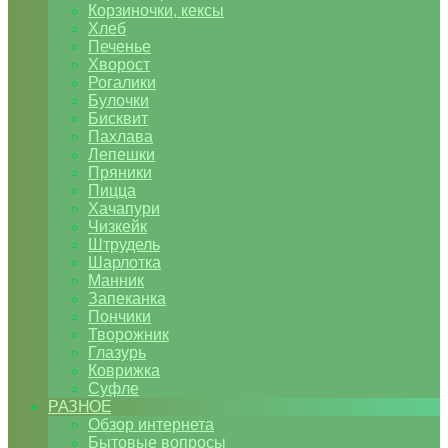
Корзиночки, кексы
Хлеб
Печенье
Хворост
Рогалики
Булочки
Бисквит
Пахлава
Лепешки
Пряники
Пицца
Хачапури
Чизкейк
Штрудель
Шарлотка
Манник
Запеканка
Пончики
Творожник
Глазурь
Коврижка
Суфле
РАЗНОЕ
Обзор интернета
Бытовые вопросы