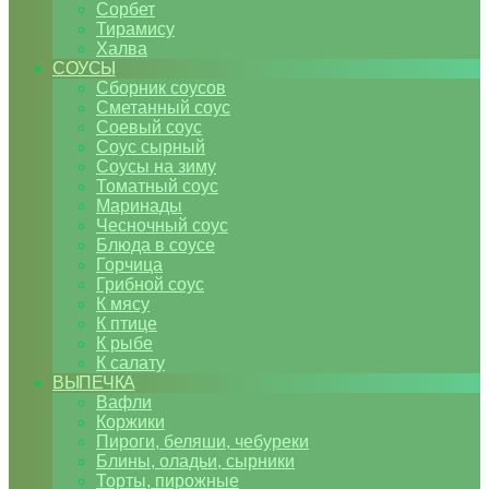
Сорбет
Тирамису
Халва
СОУСЫ
Сборник соусов
Сметанный соус
Соевый соус
Соус сырный
Соусы на зиму
Томатный соус
Маринады
Чесночный соус
Блюда в соусе
Горчица
Грибной соус
К мясу
К птице
К рыбе
К салату
ВЫПЕЧКА
Вафли
Коржики
Пироги, беляши, чебуреки
Блины, оладьи, сырники
Торты, пирожные