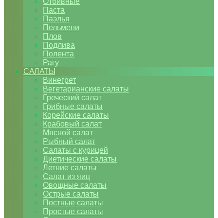
Отбивные
Паста
Паэлья
Пельмени
Плов
Подлива
Полента
Рагу
САЛАТЫ
Винегрет
Вегетарианские салаты
Греческий салат
Грибные салаты
Корейские салаты
Крабовый салат
Мясной салат
Рыбный салат
Салаты с курицей
Диетические салаты
Летние салаты
Салат из яиц
Овощные салаты
Острые салаты
Постные салаты
Простые салаты