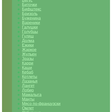
Бигус
Биточки
Бифштекс
Бризоль
Буженина
Вареники
Галушки
Голубцы
Гуляш
Долма
Ежики
Жаркое
Жульен
Зразы
Карри
Каши
Кебаб
Котлеты
Лазанья
Лангет
Лобио
Мамалыга
Манты
Мясо по-французски
Омлет