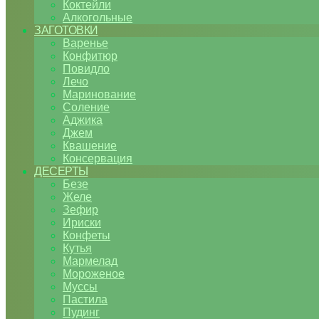
Коктейли
Алкогольные
ЗАГОТОВКИ
Варенье
Конфитюр
Повидло
Лечо
Маринование
Соление
Аджика
Джем
Квашение
Консервация
ДЕСЕРТЫ
Безе
Желе
Зефир
Ириски
Конфеты
Кутья
Мармелад
Мороженое
Муссы
Пастила
Пудинг