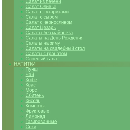
Салат из печени
Салат Оливье
Салат с сухариками
Салат с сыром
Салат с черносливом
Салат Цезарь
Салаты без майонеза
Салаты на День Рождения
Салаты на зиму
Салаты на свадебный стол
Салаты с гранатом
Слоеный салат
НАПИТКИ
Пунш
Чай
Кофе
Квас
Морс
Сбитень
Кисель
Компоты
Фруктовые
Лимонад
Газированные
Соки