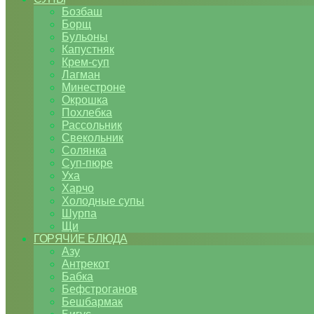
Бозбаш
Борщ
Бульоны
Капустняк
Крем-суп
Лагман
Минестроне
Окрошка
Похлебка
Рассольник
Свекольник
Солянка
Суп-пюре
Уха
Харчо
Холодные супы
Шурпа
Щи
ГОРЯЧИЕ БЛЮДА
Азу
Антрекот
Бабка
Бефстроганов
Бешбармак