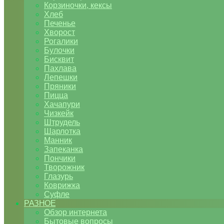
Корзиночки, кексы
Хлеб
Печенье
Хворост
Рогалики
Булочки
Бисквит
Пахлава
Лепешки
Пряники
Пицца
Хачапури
Чизкейк
Штрудель
Шарлотка
Манник
Запеканка
Пончики
Творожник
Глазурь
Коврижка
Суфле
РАЗНОЕ
Обзор интернета
Бытовые вопросы