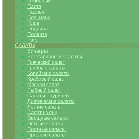
Отбивные
Паста
Паэлья
Пельмени
Плов
Подлива
Полента
Рагу
САЛАТЫ
Винегрет
Вегетарианские салаты
Греческий салат
Грибные салаты
Корейские салаты
Крабовый салат
Мясной салат
Рыбный салат
Салаты с курицей
Диетические салаты
Летние салаты
Салат из яиц
Овощные салаты
Острые салаты
Постные салаты
Простые салаты