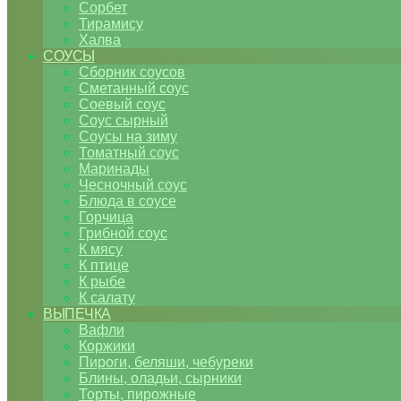
Сорбет
Тирамису
Халва
СОУСЫ
Сборник соусов
Сметанный соус
Соевый соус
Соус сырный
Соусы на зиму
Томатный соус
Маринады
Чесночный соус
Блюда в соусе
Горчица
Грибной соус
К мясу
К птице
К рыбе
К салату
ВЫПЕЧКА
Вафли
Коржики
Пироги, беляши, чебуреки
Блины, оладьи, сырники
Торты, пирожные