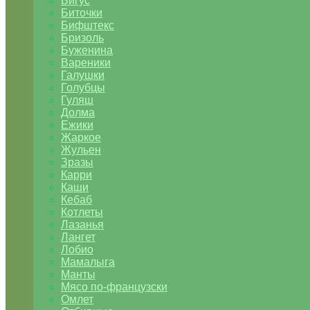
Бигус
Биточки
Бифштекс
Бризоль
Буженина
Вареники
Галушки
Голубцы
Гуляш
Долма
Ежики
Жаркое
Жульен
Зразы
Карри
Каши
Кебаб
Котлеты
Лазанья
Лангет
Лобио
Мамалыга
Манты
Мясо по-французски
Омлет