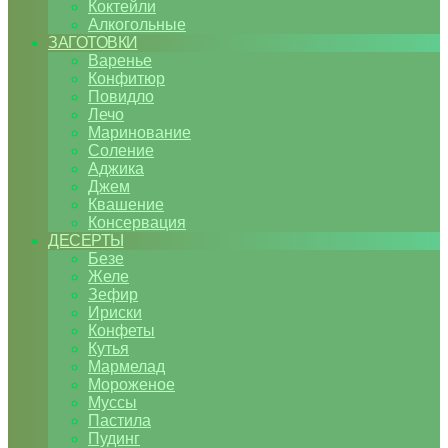
Коктейли
Алкогольные
ЗАГОТОВКИ
Варенье
Конфитюр
Повидло
Лечо
Маринование
Соление
Аджика
Джем
Квашение
Консервация
ДЕСЕРТЫ
Безе
Желе
Зефир
Ириски
Конфеты
Кутья
Мармелад
Мороженое
Муссы
Пастила
Пудинг