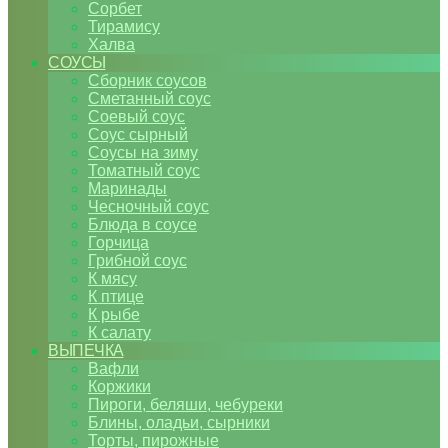
Сорбет
Тирамису
Халва
СОУСЫ
Сборник соусов
Сметанный соус
Соевый соус
Соус сырный
Соусы на зиму
Томатный соус
Маринады
Чесночный соус
Блюда в соусе
Горчица
Грибной соус
К мясу
К птице
К рыбе
К салату
ВЫПЕЧКА
Вафли
Коржики
Пироги, беляши, чебуреки
Блины, оладьи, сырники
Торты, пирожные