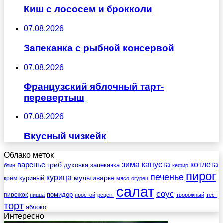
Киш с лососем и брокколи
07.08.2026
Запеканка с рыбной консервой
07.08.2026
Французский яблочный тарт-
перевертыш
07.08.2026
Вкусный чизкейк
Облако меток
зима
котлета
варенье
капуста
гриб
духовка
запеканка
блин
кефир
пирог
печенье
курица
мультиварке
куриный
крем
мясо
огурец
салат
соус
помидор
пирожок
пицца
простой
рецепт
творожный
тест
торт
яблоко
Интересно