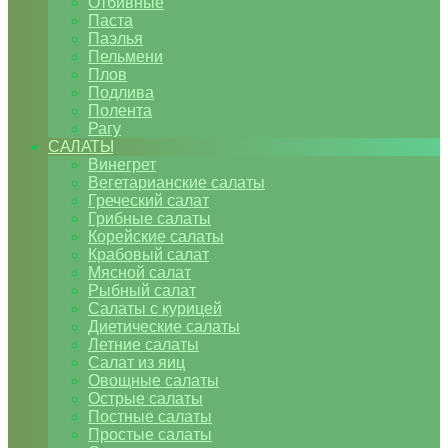
Отбивные
Паста
Паэлья
Пельмени
Плов
Подлива
Полента
Рагу
САЛАТЫ
Винегрет
Вегетарианские салаты
Греческий салат
Грибные салаты
Корейские салаты
Крабовый салат
Мясной салат
Рыбный салат
Салаты с курицей
Диетические салаты
Летние салаты
Салат из яиц
Овощные салаты
Острые салаты
Постные салаты
Простые салаты