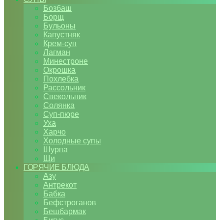
Бозбаш
Борщ
Бульоны
Капустняк
Крем-суп
Лагман
Минестроне
Окрошка
Похлебка
Рассольник
Свекольник
Солянка
Суп-пюре
Уха
Харчо
Холодные супы
Шурпа
Щи
ГОРЯЧИЕ БЛЮДА
Азу
Антрекот
Бабка
Бефстроганов
Бешбармак