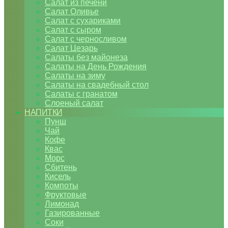
Салат из печени
Салат Оливье
Салат с сухариками
Салат с сыром
Салат с черносливом
Салат Цезарь
Салаты без майонеза
Салаты на День Рождения
Салаты на зиму
Салаты на свадебный стол
Салаты с гранатом
Слоеный салат
НАПИТКИ
Пунш
Чай
Кофе
Квас
Морс
Сбитень
Кисель
Компоты
Фруктовые
Лимонад
Газированные
Соки