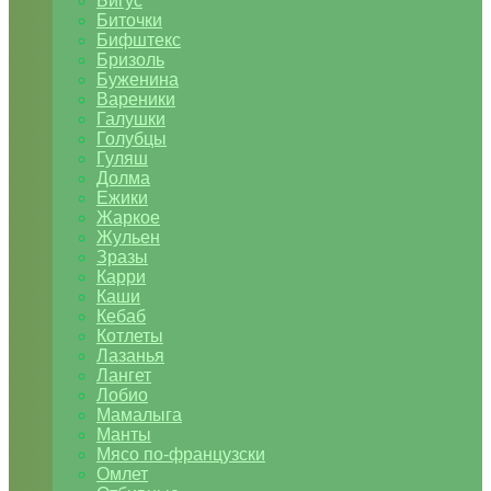
Бигус
Биточки
Бифштекс
Бризоль
Буженина
Вареники
Галушки
Голубцы
Гуляш
Долма
Ежики
Жаркое
Жульен
Зразы
Карри
Каши
Кебаб
Котлеты
Лазанья
Лангет
Лобио
Мамалыга
Манты
Мясо по-французски
Омлет