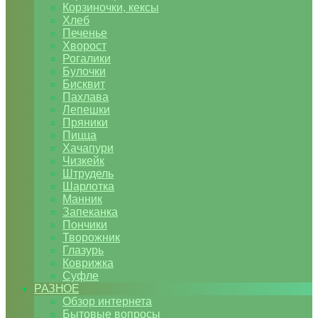
Корзиночки, кексы
Хлеб
Печенье
Хворост
Рогалики
Булочки
Бисквит
Пахлава
Лепешки
Пряники
Пицца
Хачапури
Чизкейк
Штрудель
Шарлотка
Манник
Запеканка
Пончики
Творожник
Глазурь
Коврижка
Суфле
РАЗНОЕ
Обзор интернета
Бытовые вопросы