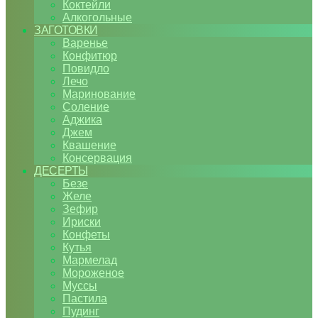
Коктейли
Алкогольные
ЗАГОТОВКИ
Варенье
Конфитюр
Повидло
Лечо
Маринование
Соление
Аджика
Джем
Квашение
Консервация
ДЕСЕРТЫ
Безе
Желе
Зефир
Ириски
Конфеты
Кутья
Мармелад
Мороженое
Муссы
Пастила
Пудинг