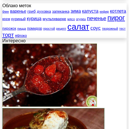
Облако меток
зима
котлета
варенье
капуста
гриб
духовка
запеканка
блин
кефир
пирог
печенье
курица
мультиварке
куриный
крем
мясо
огурец
салат
соус
помидор
пирожок
пицца
простой
рецепт
творожный
тест
торт
яблоко
Интересно