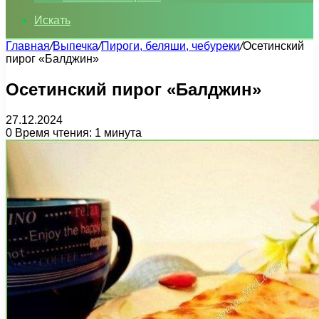
Искать
Главная
/
Выпечка
/
Пироги, беляши, чебуреки
/
Осетинский
пирог «Балджин»
Осетинский пирог «Балджин»
27.12.2024
0
Время чтения: 1 минута