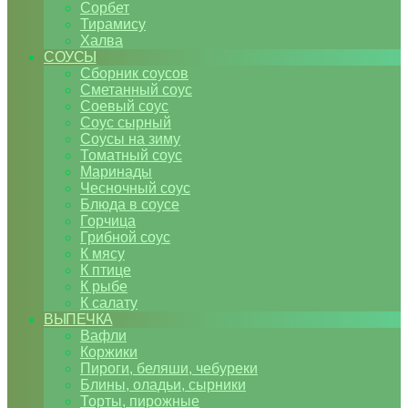
Сорбет
Тирамису
Халва
СОУСЫ
Сборник соусов
Сметанный соус
Соевый соус
Соус сырный
Соусы на зиму
Томатный соус
Маринады
Чесночный соус
Блюда в соусе
Горчица
Грибной соус
К мясу
К птице
К рыбе
К салату
ВЫПЕЧКА
Вафли
Коржики
Пироги, беляши, чебуреки
Блины, оладьи, сырники
Торты, пирожные