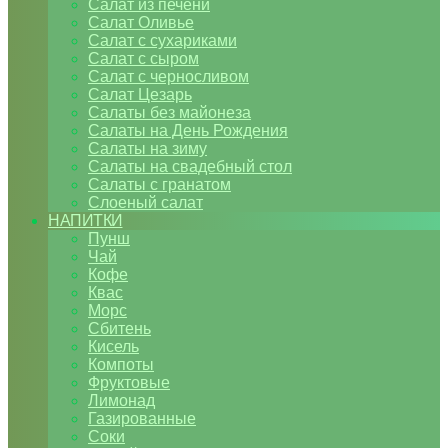
Салат из печени
Салат Оливье
Салат с сухариками
Салат с сыром
Салат с черносливом
Салат Цезарь
Салаты без майонеза
Салаты на День Рождения
Салаты на зиму
Салаты на свадебный стол
Салаты с гранатом
Слоеный салат
НАПИТКИ
Пунш
Чай
Кофе
Квас
Морс
Сбитень
Кисель
Компоты
Фруктовые
Лимонад
Газированные
Соки