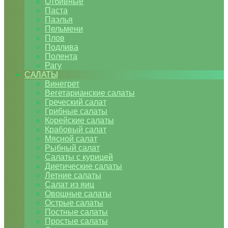
Отбивные
Паста
Паэлья
Пельмени
Плов
Подлива
Полента
Рагу
САЛАТЫ
Винегрет
Вегетарианские салаты
Греческий салат
Грибные салаты
Корейские салаты
Крабовый салат
Мясной салат
Рыбный салат
Салаты с курицей
Диетические салаты
Летние салаты
Салат из яиц
Овощные салаты
Острые салаты
Постные салаты
Простые салаты