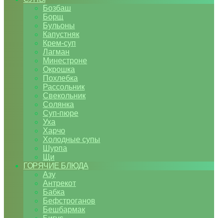
Бозбаш
Борщ
Бульоны
Капустняк
Крем-суп
Лагман
Минестроне
Окрошка
Похлебка
Рассольник
Свекольник
Солянка
Суп-пюре
Уха
Харчо
Холодные супы
Шурпа
Щи
ГОРЯЧИЕ БЛЮДА
Азу
Антрекот
Бабка
Бефстроганов
Бешбармак