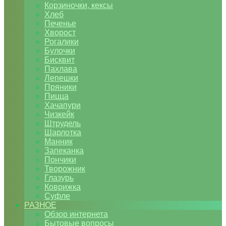
Корзиночки, кексы
Хлеб
Печенье
Хворост
Рогалики
Булочки
Бисквит
Пахлава
Лепешки
Пряники
Пицца
Хачапури
Чизкейк
Штрудель
Шарлотка
Манник
Запеканка
Пончики
Творожник
Глазурь
Коврижка
Суфле
РАЗНОЕ
Обзор интернета
Бытовые вопросы