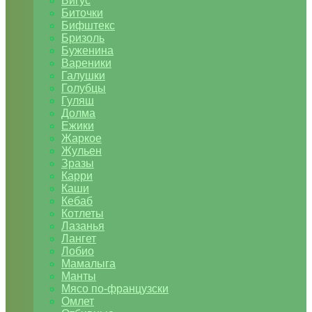
Бигус
Биточки
Бифштекс
Бризоль
Буженина
Вареники
Галушки
Голубцы
Гуляш
Долма
Ежики
Жаркое
Жульен
Зразы
Карри
Каши
Кебаб
Котлеты
Лазанья
Лангет
Лобио
Мамалыга
Манты
Мясо по-французски
Омлет