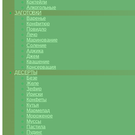
Коктейли
Алкогольные
ЗАГОТОВКИ
Варенье
Конфитюр
Повидло
Лечо
Маринование
Соление
Аджика
Джем
Квашение
Консервация
ДЕСЕРТЫ
Безе
Желе
Зефир
Ириски
Конфеты
Кутья
Мармелад
Мороженое
Муссы
Пастила
Пудинг