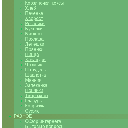
Корзиночки, кексы
Хлеб
Печенье
Хворост
Рогалики
Булочки
Бисквит
Пахлава
Лепешки
Пряники
Пицца
Хачапури
Чизкейк
Штрудель
Шарлотка
Манник
Запеканка
Пончики
Творожник
Глазурь
Коврижка
Суфле
РАЗНОЕ
Обзор интернета
Бытовые вопросы