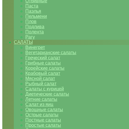
Отбивные
Паста
Паэлья
Пельмени
Плов
Подлива
Полента
Рагу
САЛАТЫ
Винегрет
Вегетарианские салаты
Греческий салат
Грибные салаты
Корейские салаты
Крабовый салат
Мясной салат
Рыбный салат
Салаты с курицей
Диетические салаты
Летние салаты
Салат из яиц
Овощные салаты
Острые салаты
Постные салаты
Простые салаты