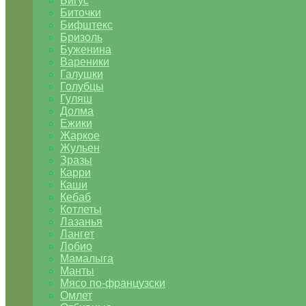
Бигус
Биточки
Бифштекс
Бризоль
Буженина
Вареники
Галушки
Голубцы
Гуляш
Долма
Ежики
Жаркое
Жульен
Зразы
Карри
Каши
Кебаб
Котлеты
Лазанья
Лангет
Лобио
Мамалыга
Манты
Мясо по-французски
Омлет