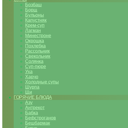
Бозбаш
Борщ
Бульоны
Капустняк
Крем-суп
Лагман
Минестроне
Окрошка
Похлебка
Рассольник
Свекольник
Солянка
Суп-пюре
Уха
Харчо
Холодные супы
Шурпа
Щи
ГОРЯЧИЕ БЛЮДА
Азу
Антрекот
Бабка
Бефстроганов
Бешбармак