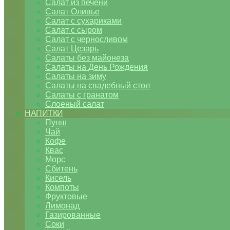
Салат из печени
Салат Оливье
Салат с сухариками
Салат с сыром
Салат с черносливом
Салат Цезарь
Салаты без майонеза
Салаты на День Рождения
Салаты на зиму
Салаты на свадебный стол
Салаты с гранатом
Слоеный салат
НАПИТКИ
Пунш
Чай
Кофе
Квас
Морс
Сбитень
Кисель
Компоты
Фруктовые
Лимонад
Газированные
Соки