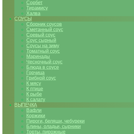
Сорбет
Тирамису
Халва
СОУСЫ
Сборник соусов
Сметанный соус
Соевый соус
Соус сырный
Соусы на зиму
Томатный соус
Маринады
Чесночный соус
Блюда в соусе
Горчица
Грибной соус
К мясу
К птице
К рыбе
К салату
ВЫПЕЧКА
Вафли
Коржики
Пироги, беляши, чебуреки
Блины, оладьи, сырники
Торты, пирожные