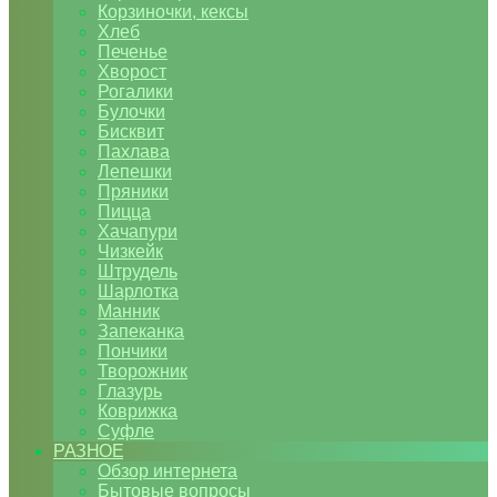
Корзиночки, кексы
Хлеб
Печенье
Хворост
Рогалики
Булочки
Бисквит
Пахлава
Лепешки
Пряники
Пицца
Хачапури
Чизкейк
Штрудель
Шарлотка
Манник
Запеканка
Пончики
Творожник
Глазурь
Коврижка
Суфле
РАЗНОЕ
Обзор интернета
Бытовые вопросы