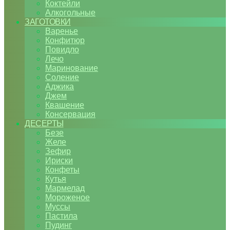
Коктейли
Алкогольные
ЗАГОТОВКИ
Варенье
Конфитюр
Повидло
Лечо
Маринование
Соление
Аджика
Джем
Квашение
Консервация
ДЕСЕРТЫ
Безе
Желе
Зефир
Ириски
Конфеты
Кутья
Мармелад
Мороженое
Муссы
Пастила
Пудинг