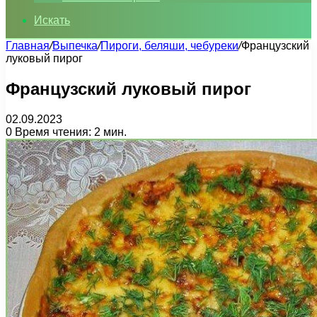
Искать
Главная
/
Выпечка
/
Пироги, беляши, чебуреки
/
Французский
луковый пирог
Французский луковый пирог
02.09.2023
0
Время чтения: 2 мин.