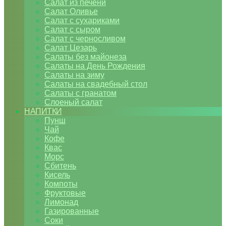
Салат из печени
Салат Оливье
Салат с сухариками
Салат с сыром
Салат с черносливом
Салат Цезарь
Салаты без майонеза
Салаты на День Рождения
Салаты на зиму
Салаты на свадебный стол
Салаты с гранатом
Слоеный салат
НАПИТКИ
Пунш
Чай
Кофе
Квас
Морс
Сбитень
Кисель
Компоты
Фруктовые
Лимонад
Газированные
Соки