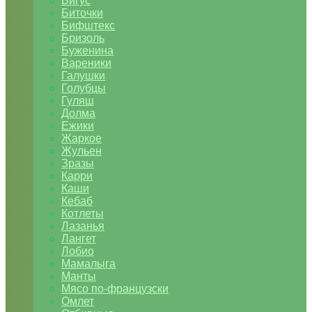
Бигус
Биточки
Бифштекс
Бризоль
Буженина
Вареники
Галушки
Голубцы
Гуляш
Долма
Ежики
Жаркое
Жульен
Зразы
Карри
Каши
Кебаб
Котлеты
Лазанья
Лангет
Лобио
Мамалыга
Манты
Мясо по-французски
Омлет