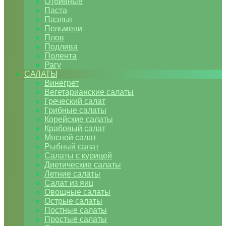
Отбивные
Паста
Паэлья
Пельмени
Плов
Подлива
Полента
Рагу
САЛАТЫ
Винегрет
Вегетарианские салаты
Греческий салат
Грибные салаты
Корейские салаты
Крабовый салат
Мясной салат
Рыбный салат
Салаты с курицей
Диетические салаты
Летние салаты
Салат из яиц
Овощные салаты
Острые салаты
Постные салаты
Простые салаты