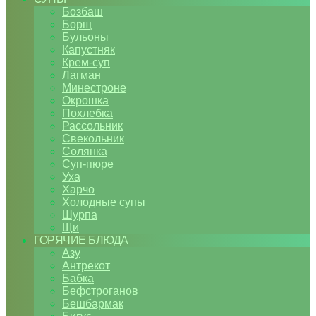
Бозбаш
Борщ
Бульоны
Капустняк
Крем-суп
Лагман
Минестроне
Окрошка
Похлебка
Рассольник
Свекольник
Солянка
Суп-пюре
Уха
Харчо
Холодные супы
Шурпа
Щи
ГОРЯЧИЕ БЛЮДА
Азу
Антрекот
Бабка
Бефстроганов
Бешбармак