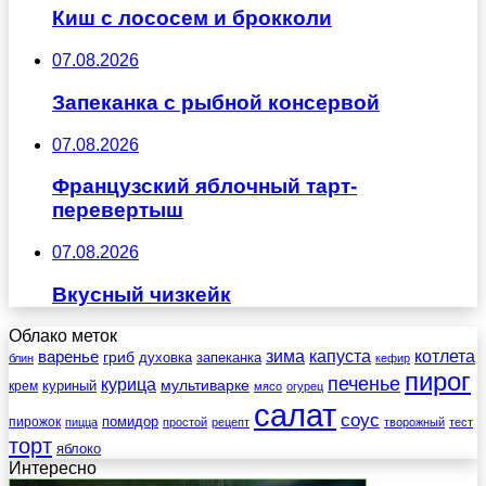
Киш с лососем и брокколи
07.08.2026
Запеканка с рыбной консервой
07.08.2026
Французский яблочный тарт-
перевертыш
07.08.2026
Вкусный чизкейк
Облако меток
зима
котлета
варенье
капуста
гриб
духовка
запеканка
блин
кефир
пирог
печенье
курица
мультиварке
куриный
крем
мясо
огурец
салат
соус
помидор
пирожок
пицца
простой
рецепт
творожный
тест
торт
яблоко
Интересно