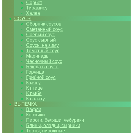
Сорбет
Тирамису
Халва
СОУСЫ
Сборник соусов
Сметанный соус
Соевый соус
Соус сырный
Соусы на зиму
Томатный соус
Маринады
Чесночный соус
Блюда в соусе
Горчица
Грибной соус
К мясу
К птице
К рыбе
К салату
ВЫПЕЧКА
Вафли
Коржики
Пироги, беляши, чебуреки
Блины, оладьи, сырники
Торты, пирожные