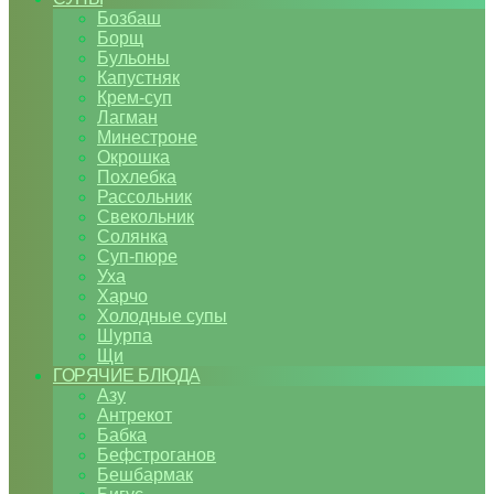
Бозбаш
Борщ
Бульоны
Капустняк
Крем-суп
Лагман
Минестроне
Окрошка
Похлебка
Рассольник
Свекольник
Солянка
Суп-пюре
Уха
Харчо
Холодные супы
Шурпа
Щи
ГОРЯЧИЕ БЛЮДА
Азу
Антрекот
Бабка
Бефстроганов
Бешбармак