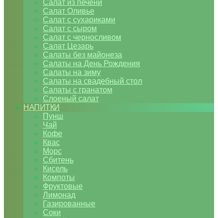
Салат из печени
Салат Оливье
Салат с сухариками
Салат с сыром
Салат с черносливом
Салат Цезарь
Салаты без майонеза
Салаты на День Рождения
Салаты на зиму
Салаты на свадебный стол
Салаты с гранатом
Слоеный салат
НАПИТКИ
Пунш
Чай
Кофе
Квас
Морс
Сбитень
Кисель
Компоты
Фруктовые
Лимонад
Газированные
Соки