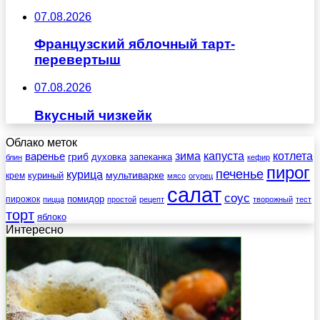
07.08.2026
Французский яблочный тарт-
перевертыш
07.08.2026
Вкусный чизкейк
Облако меток
зима
котлета
варенье
капуста
гриб
духовка
запеканка
блин
кефир
пирог
печенье
курица
мультиварке
куриный
крем
мясо
огурец
салат
соус
помидор
пирожок
пицца
простой
рецепт
творожный
тест
торт
яблоко
Интересно