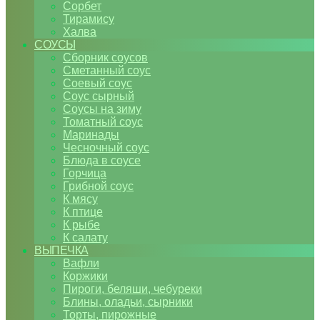
Сорбет
Тирамису
Халва
СОУСЫ
Сборник соусов
Сметанный соус
Соевый соус
Соус сырный
Соусы на зиму
Томатный соус
Маринады
Чесночный соус
Блюда в соусе
Горчица
Грибной соус
К мясу
К птице
К рыбе
К салату
ВЫПЕЧКА
Вафли
Коржики
Пироги, беляши, чебуреки
Блины, оладьи, сырники
Торты, пирожные