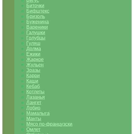
Бигус
Биточки
Бифштекс
Бризоль
Буженина
Вареники
Галушки
Голубцы
Гуляш
Долма
Ежики
Жаркое
Жульен
Зразы
Карри
Каши
Кебаб
Котлеты
Лазанья
Лангет
Лобио
Мамалыга
Манты
Мясо по-французски
Омлет