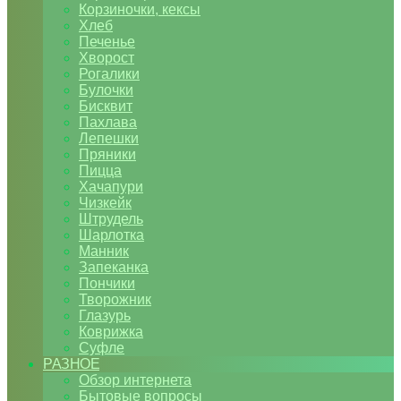
Корзиночки, кексы
Хлеб
Печенье
Хворост
Рогалики
Булочки
Бисквит
Пахлава
Лепешки
Пряники
Пицца
Хачапури
Чизкейк
Штрудель
Шарлотка
Манник
Запеканка
Пончики
Творожник
Глазурь
Коврижка
Суфле
РАЗНОЕ
Обзор интернета
Бытовые вопросы