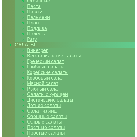
Отбивные
Паста
Паэлья
Пельмени
Плов
Подлива
Полента
Рагу
САЛАТЫ
Винегрет
Вегетарианские салаты
Греческий салат
Грибные салаты
Корейские салаты
Крабовый салат
Мясной салат
Рыбный салат
Салаты с курицей
Диетические салаты
Летние салаты
Салат из яиц
Овощные салаты
Острые салаты
Постные салаты
Простые салаты