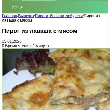
Искать
Главная
/
Выпечка
/
Пироги, беляши, чебуреки
/
Пирог из
лаваша с мясом
Пирог из лаваша с мясом
13.01.2023
0
Время чтения: 1 минута