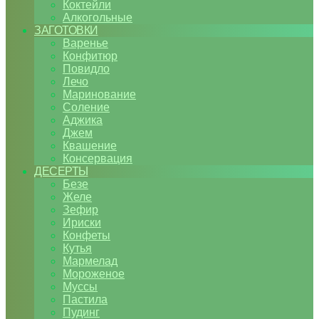
Коктейли
Алкогольные
ЗАГОТОВКИ
Варенье
Конфитюр
Повидло
Лечо
Маринование
Соление
Аджика
Джем
Квашение
Консервация
ДЕСЕРТЫ
Безе
Желе
Зефир
Ириски
Конфеты
Кутья
Мармелад
Мороженое
Муссы
Пастила
Пудинг