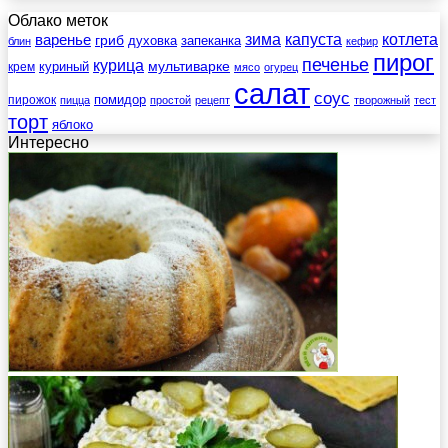
Облако меток
зима
котлета
варенье
капуста
гриб
духовка
запеканка
блин
кефир
пирог
печенье
курица
мультиварке
куриный
крем
мясо
огурец
салат
соус
помидор
пирожок
пицца
простой
рецепт
творожный
тест
торт
яблоко
Интересно