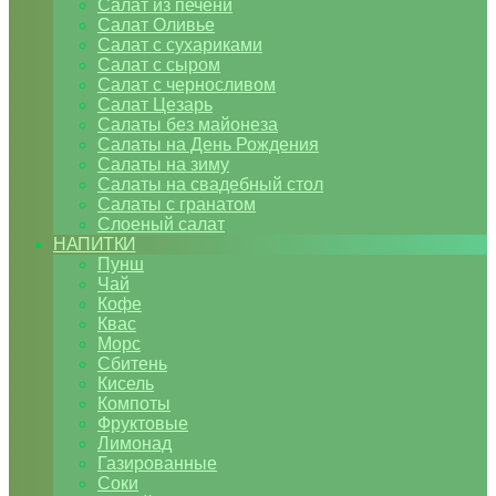
Салат из печени
Салат Оливье
Салат с сухариками
Салат с сыром
Салат с черносливом
Салат Цезарь
Салаты без майонеза
Салаты на День Рождения
Салаты на зиму
Салаты на свадебный стол
Салаты с гранатом
Слоеный салат
НАПИТКИ
Пунш
Чай
Кофе
Квас
Морс
Сбитень
Кисель
Компоты
Фруктовые
Лимонад
Газированные
Соки