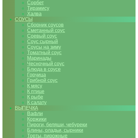
Сорбет
Тирамису
Халва
СОУСЫ
Сборник соусов
Сметанный соус
Соевый соус
Соус сырный
Соусы на зиму
Томатный соус
Маринады
Чесночный соус
Блюда в соусе
Горчица
Грибной соус
К мясу
К птице
К рыбе
К салату
ВЫПЕЧКА
Вафли
Коржики
Пироги, беляши, чебуреки
Блины, оладьи, сырники
Торты, пирожные