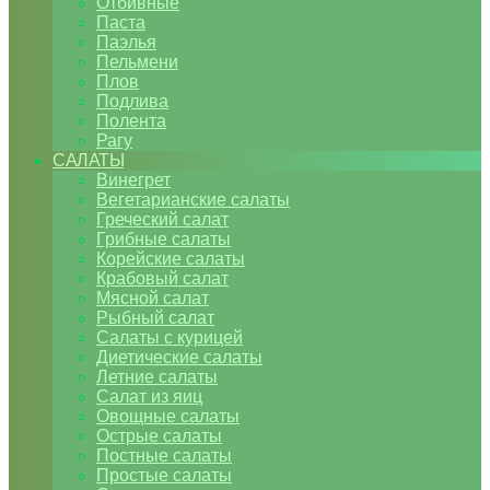
Отбивные
Паста
Паэлья
Пельмени
Плов
Подлива
Полента
Рагу
САЛАТЫ
Винегрет
Вегетарианские салаты
Греческий салат
Грибные салаты
Корейские салаты
Крабовый салат
Мясной салат
Рыбный салат
Салаты с курицей
Диетические салаты
Летние салаты
Салат из яиц
Овощные салаты
Острые салаты
Постные салаты
Простые салаты