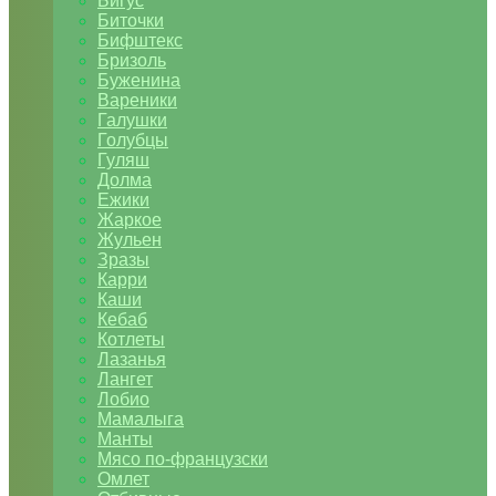
Бигус
Биточки
Бифштекс
Бризоль
Буженина
Вареники
Галушки
Голубцы
Гуляш
Долма
Ежики
Жаркое
Жульен
Зразы
Карри
Каши
Кебаб
Котлеты
Лазанья
Лангет
Лобио
Мамалыга
Манты
Мясо по-французски
Омлет