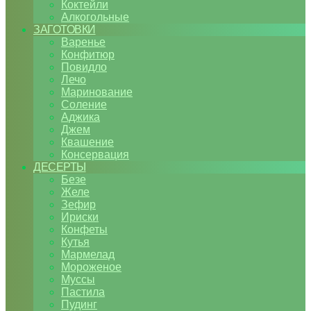
Коктейли
Алкогольные
ЗАГОТОВКИ
Варенье
Конфитюр
Повидло
Лечо
Маринование
Соление
Аджика
Джем
Квашение
Консервация
ДЕСЕРТЫ
Безе
Желе
Зефир
Ириски
Конфеты
Кутья
Мармелад
Мороженое
Муссы
Пастила
Пудинг