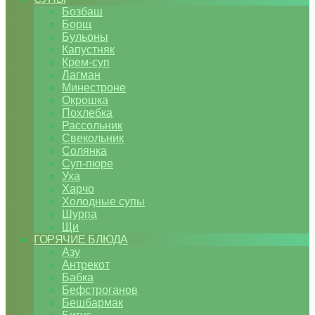
Бозбаш
Борщ
Бульоны
Капустняк
Крем-суп
Лагман
Минестроне
Окрошка
Похлебка
Рассольник
Свекольник
Солянка
Суп-пюре
Уха
Харчо
Холодные супы
Шурпа
Щи
ГОРЯЧИЕ БЛЮДА
Азу
Антрекот
Бабка
Бефстроганов
Бешбармак