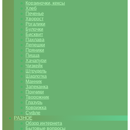
Корзиночки, кексы
Хлеб
Печенье
Хворост
Рогалики
Булочки
Бисквит
Пахлава
Лепешки
Пряники
Пицца
Хачапури
Чизкейк
Штрудель
Шарлотка
Манник
Запеканка
Пончики
Творожник
Глазурь
Коврижка
Суфле
РАЗНОЕ
Обзор интернета
Бытовые вопросы