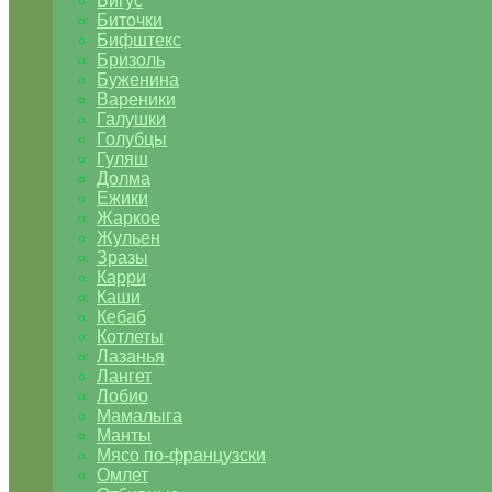
Бигус
Биточки
Бифштекс
Бризоль
Буженина
Вареники
Галушки
Голубцы
Гуляш
Долма
Ежики
Жаркое
Жульен
Зразы
Карри
Каши
Кебаб
Котлеты
Лазанья
Лангет
Лобио
Мамалыга
Манты
Мясо по-французски
Омлет