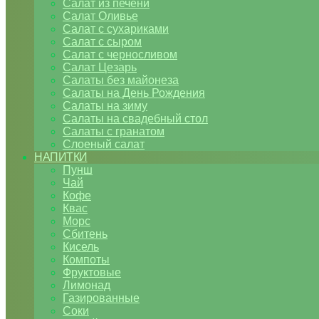
Салат из печени
Салат Оливье
Салат с сухариками
Салат с сыром
Салат с черносливом
Салат Цезарь
Салаты без майонеза
Салаты на День Рождения
Салаты на зиму
Салаты на свадебный стол
Салаты с гранатом
Слоеный салат
НАПИТКИ
Пунш
Чай
Кофе
Квас
Морс
Сбитень
Кисель
Компоты
Фруктовые
Лимонад
Газированные
Соки