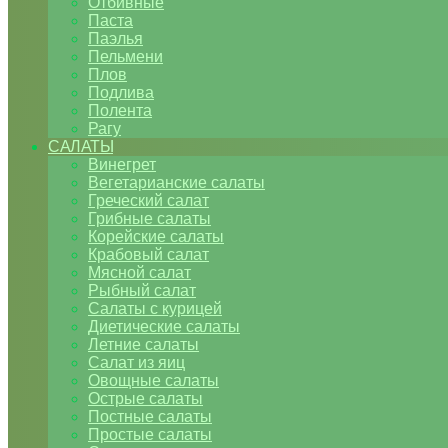
Отбивные
Паста
Паэлья
Пельмени
Плов
Подлива
Полента
Рагу
САЛАТЫ
Винегрет
Вегетарианские салаты
Греческий салат
Грибные салаты
Корейские салаты
Крабовый салат
Мясной салат
Рыбный салат
Салаты с курицей
Диетические салаты
Летние салаты
Салат из яиц
Овощные салаты
Острые салаты
Постные салаты
Простые салаты