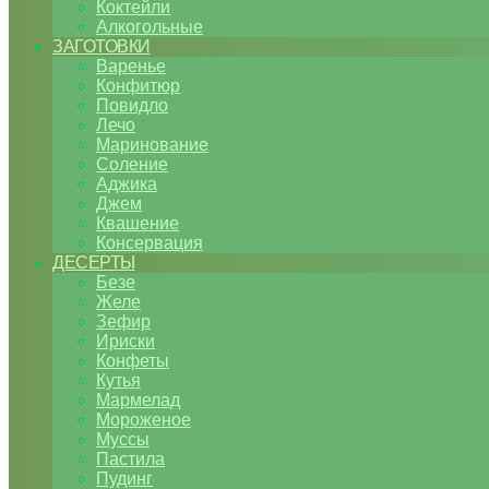
Коктейли
Алкогольные
ЗАГОТОВКИ
Варенье
Конфитюр
Повидло
Лечо
Маринование
Соление
Аджика
Джем
Квашение
Консервация
ДЕСЕРТЫ
Безе
Желе
Зефир
Ириски
Конфеты
Кутья
Мармелад
Мороженое
Муссы
Пастила
Пудинг