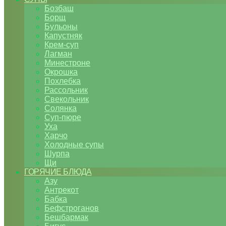
Бозбаш
Борщ
Бульоны
Капустняк
Крем-суп
Лагман
Минестроне
Окрошка
Похлебка
Рассольник
Свекольник
Солянка
Суп-пюре
Уха
Харчо
Холодные супы
Шурпа
Щи
ГОРЯЧИЕ БЛЮДА
Азу
Антрекот
Бабка
Бефстроганов
Бешбармак