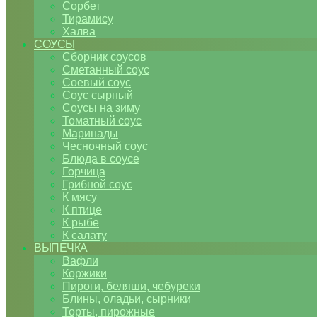
Сорбет
Тирамису
Халва
СОУСЫ
Сборник соусов
Сметанный соус
Соевый соус
Соус сырный
Соусы на зиму
Томатный соус
Маринады
Чесночный соус
Блюда в соусе
Горчица
Грибной соус
К мясу
К птице
К рыбе
К салату
ВЫПЕЧКА
Вафли
Коржики
Пироги, беляши, чебуреки
Блины, оладьи, сырники
Торты, пирожные