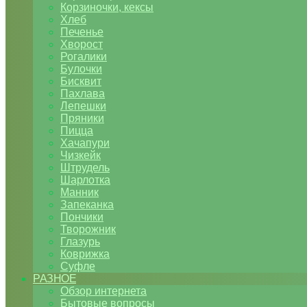
Корзиночки, кексы
Хлеб
Печенье
Хворост
Рогалики
Булочки
Бисквит
Пахлава
Лепешки
Пряники
Пицца
Хачапури
Чизкейк
Штрудель
Шарлотка
Манник
Запеканка
Пончики
Творожник
Глазурь
Коврижка
Суфле
РАЗНОЕ
Обзор интернета
Бытовые вопросы