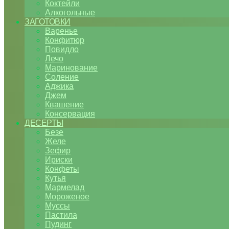
Коктейли
Алкогольные
ЗАГОТОВКИ
Варенье
Конфитюр
Повидло
Лечо
Маринование
Соление
Аджика
Джем
Квашение
Консервация
ДЕСЕРТЫ
Безе
Желе
Зефир
Ириски
Конфеты
Кутья
Мармелад
Мороженое
Муссы
Пастила
Пудинг