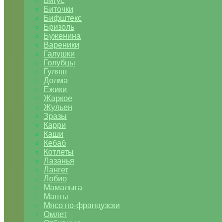
Бигус
Биточки
Бифштекс
Бризоль
Буженина
Вареники
Галушки
Голубцы
Гуляш
Долма
Ежики
Жаркое
Жульен
Зразы
Карри
Каши
Кебаб
Котлеты
Лазанья
Лангет
Лобио
Мамалыга
Манты
Мясо по-французски
Омлет