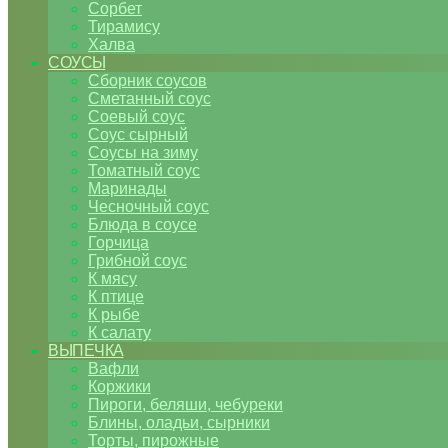
Сорбет
Тирамису
Халва
СОУСЫ
Сборник соусов
Сметанный соус
Соевый соус
Соус сырный
Соусы на зиму
Томатный соус
Маринады
Чесночный соус
Блюда в соусе
Горчица
Грибной соус
К мясу
К птице
К рыбе
К салату
ВЫПЕЧКА
Вафли
Коржики
Пироги, беляши, чебуреки
Блины, оладьи, сырники
Торты, пирожные