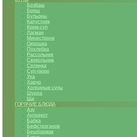
Бозбаш
Борщ
Бульоны
Капустняк
Крем-суп
Лагман
Минестроне
Окрошка
Похлебка
Рассольник
Свекольник
Солянка
Суп-пюре
Уха
Харчо
Холодные супы
Шурпа
Щи
ГОРЯЧИЕ БЛЮДА
Азу
Антрекот
Бабка
Бефстроганов
Бешбармак