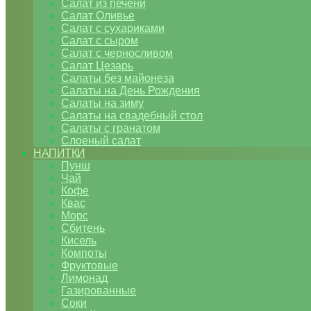
Салат из печени
Салат Оливье
Салат с сухариками
Салат с сыром
Салат с черносливом
Салат Цезарь
Салаты без майонеза
Салаты на День Рождения
Салаты на зиму
Салаты на свадебный стол
Салаты с гранатом
Слоеный салат
НАПИТКИ
Пунш
Чай
Кофе
Квас
Морс
Сбитень
Кисель
Компоты
Фруктовые
Лимонад
Газированные
Соки