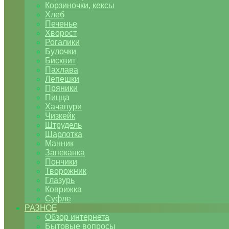
Корзиночки, кексы
Хлеб
Печенье
Хворост
Рогалики
Булочки
Бисквит
Пахлава
Лепешки
Пряники
Пицца
Хачапури
Чизкейк
Штрудель
Шарлотка
Манник
Запеканка
Пончики
Творожник
Глазурь
Коврижка
Суфле
РАЗНОЕ
Обзор интернета
Бытовые вопросы