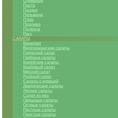
Отбивные
Паста
Паэлья
Пельмени
Плов
Подлива
Полента
Рагу
САЛАТЫ
Винегрет
Вегетарианские салаты
Греческий салат
Грибные салаты
Корейские салаты
Крабовый салат
Мясной салат
Рыбный салат
Салаты с курицей
Диетические салаты
Летние салаты
Салат из яиц
Овощные салаты
Острые салаты
Постные салаты
Простые салаты