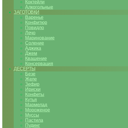
Коктейли
Алкогольные
ЗАГОТОВКИ
Варенье
Конфитюр
Повидло
Лечо
Маринование
Соление
Аджика
Джем
Квашение
Консервация
ДЕСЕРТЫ
Безе
Желе
Зефир
Ириски
Конфеты
Кутья
Мармелад
Мороженое
Муссы
Пастила
Пудинг