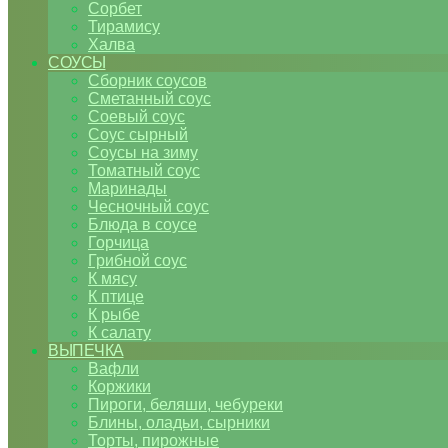
Сорбет
Тирамису
Халва
СОУСЫ
Сборник соусов
Сметанный соус
Соевый соус
Соус сырный
Соусы на зиму
Томатный соус
Маринады
Чесночный соус
Блюда в соусе
Горчица
Грибной соус
К мясу
К птице
К рыбе
К салату
ВЫПЕЧКА
Вафли
Коржики
Пироги, беляши, чебуреки
Блины, оладьи, сырники
Торты, пирожные