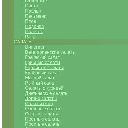
Отбивные
Паста
Паэлья
Пельмени
Плов
Подлива
Полента
Рагу
САЛАТЫ
Винегрет
Вегетарианские салаты
Греческий салат
Грибные салаты
Корейские салаты
Крабовый салат
Мясной салат
Рыбный салат
Салаты с курицей
Диетические салаты
Летние салаты
Салат из яиц
Овощные салаты
Острые салаты
Постные салаты
Простые салаты