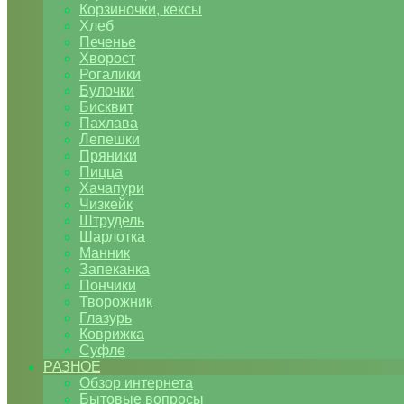
Корзиночки, кексы
Хлеб
Печенье
Хворост
Рогалики
Булочки
Бисквит
Пахлава
Лепешки
Пряники
Пицца
Хачапури
Чизкейк
Штрудель
Шарлотка
Манник
Запеканка
Пончики
Творожник
Глазурь
Коврижка
Суфле
РАЗНОЕ
Обзор интернета
Бытовые вопросы