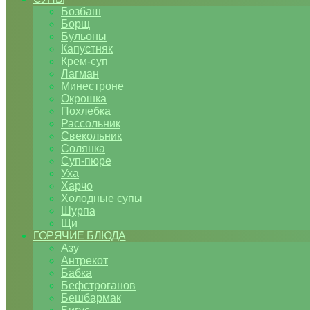
Бозбаш
Борщ
Бульоны
Капустняк
Крем-суп
Лагман
Минестроне
Окрошка
Похлебка
Рассольник
Свекольник
Солянка
Суп-пюре
Уха
Харчо
Холодные супы
Шурпа
Щи
ГОРЯЧИЕ БЛЮДА
Азу
Антрекот
Бабка
Бефстроганов
Бешбармак