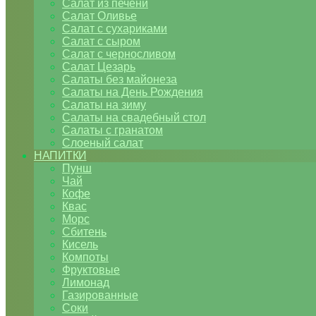
Салат из печени
Салат Оливье
Салат с сухариками
Салат с сыром
Салат с черносливом
Салат Цезарь
Салаты без майонеза
Салаты на День Рождения
Салаты на зиму
Салаты на свадебный стол
Салаты с гранатом
Слоеный салат
НАПИТКИ
Пунш
Чай
Кофе
Квас
Морс
Сбитень
Кисель
Компоты
Фруктовые
Лимонад
Газированные
Соки