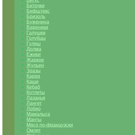
Бигус
Биточки
Бифштекс
Бризоль
Буженина
Вареники
Галушки
Голубцы
Гуляш
Долма
Ежики
Жаркое
Жульен
Зразы
Карри
Каши
Кебаб
Котлеты
Лазанья
Лангет
Лобио
Мамалыга
Манты
Мясо по-французски
Омлет