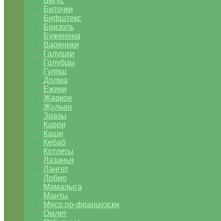
Бигус
Биточки
Бифштекс
Бризоль
Буженина
Вареники
Галушки
Голубцы
Гуляш
Долма
Ежики
Жаркое
Жульен
Зразы
Карри
Каши
Кебаб
Котлеты
Лазанья
Лангет
Лобио
Мамалыга
Манты
Мясо по-французски
Омлет