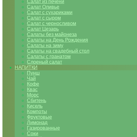
Салат из печени
Салат Оливье
Салат с сухариками
Салат с сыром
Салат с черносливом
Салат Цезарь
Салаты без майонеза
Салаты на День Рождения
Салаты на зиму
Салаты на свадебный стол
Салаты с гранатом
Слоеный салат
НАПИТКИ
Пунш
Чай
Кофе
Квас
Морс
Сбитень
Кисель
Компоты
Фруктовые
Лимонад
Газированные
Соки