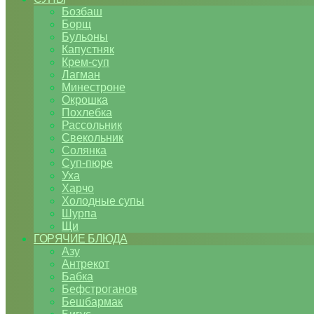
Бозбаш
Борщ
Бульоны
Капустняк
Крем-суп
Лагман
Минестроне
Окрошка
Похлебка
Рассольник
Свекольник
Солянка
Суп-пюре
Уха
Харчо
Холодные супы
Шурпа
Щи
ГОРЯЧИЕ БЛЮДА
Азу
Антрекот
Бабка
Бефстроганов
Бешбармак