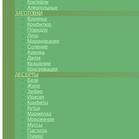
Коктейли
Алкогольные
ЗАГОТОВКИ
Варенье
Конфитюр
Повидло
Лечо
Маринование
Соление
Аджика
Джем
Квашение
Консервация
ДЕСЕРТЫ
Безе
Желе
Зефир
Ириски
Конфеты
Кутья
Мармелад
Мороженое
Муссы
Пастила
Пудинг