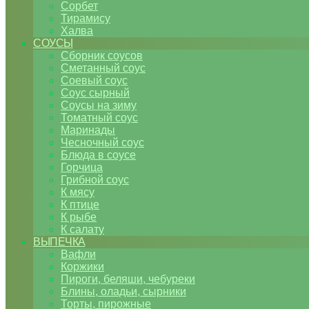
Сорбет
Тирамису
Халва
СОУСЫ
Сборник соусов
Сметанный соус
Соевый соус
Соус сырный
Соусы на зиму
Томатный соус
Маринады
Чесночный соус
Блюда в соусе
Горчица
Грибной соус
К мясу
К птице
К рыбе
К салату
ВЫПЕЧКА
Вафли
Коржики
Пироги, беляши, чебуреки
Блины, оладьи, сырники
Торты, пирожные