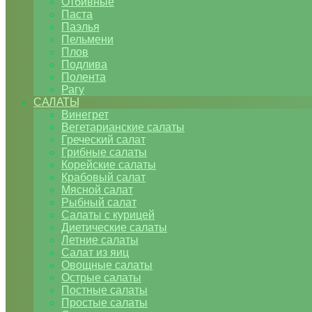
Отбивные
Паста
Паэлья
Пельмени
Плов
Подлива
Полента
Рагу
САЛАТЫ
Винегрет
Вегетарианские салаты
Греческий салат
Грибные салаты
Корейские салаты
Крабовый салат
Мясной салат
Рыбный салат
Салаты с курицей
Диетические салаты
Летние салаты
Салат из яиц
Овощные салаты
Острые салаты
Постные салаты
Простые салаты