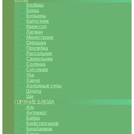
Бозбаш
Борщ
Бульоны
Капустняк
Крем-суп
Лагман
Минестроне
Окрошка
Похлебка
Рассольник
Свекольник
Солянка
Суп-пюре
Уха
Харчо
Холодные супы
Шурпа
Щи
ГОРЯЧИЕ БЛЮДА
Азу
Антрекот
Бабка
Бефстроганов
Бешбармак