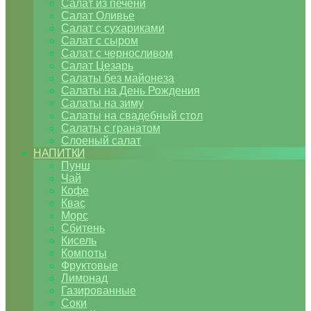
Салат из печени
Салат Оливье
Салат с сухариками
Салат с сыром
Салат с черносливом
Салат Цезарь
Салаты без майонеза
Салаты на День Рождения
Салаты на зиму
Салаты на свадебный стол
Салаты с гранатом
Слоеный салат
НАПИТКИ
Пунш
Чай
Кофе
Квас
Морс
Сбитень
Кисель
Компоты
Фруктовые
Лимонад
Газированные
Соки