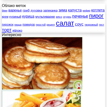
Облако меток
зима
котлета
варенье
капуста
гриб
духовка
запеканка
блин
кефир
пирог
печенье
курица
мультиварке
куриный
крем
мясо
огурец
салат
соус
помидор
пирожок
пицца
простой
рецепт
творожный
тест
торт
яблоко
Интересно