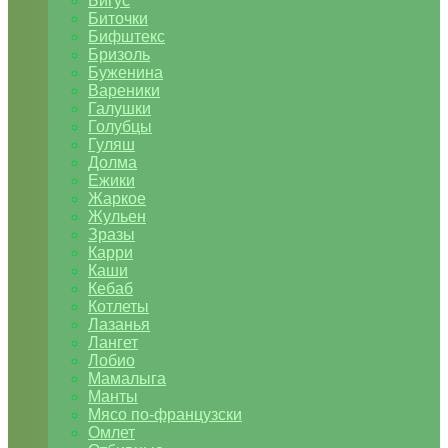
Бигус
Биточки
Бифштекс
Бризоль
Буженина
Вареники
Галушки
Голубцы
Гуляш
Долма
Ежики
Жаркое
Жульен
Зразы
Карри
Каши
Кебаб
Котлеты
Лазанья
Лангет
Лобио
Мамалыга
Манты
Мясо по-французски
Омлет