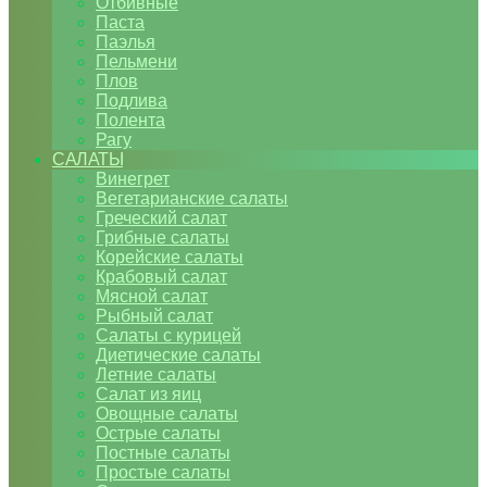
Отбивные
Паста
Паэлья
Пельмени
Плов
Подлива
Полента
Рагу
САЛАТЫ
Винегрет
Вегетарианские салаты
Греческий салат
Грибные салаты
Корейские салаты
Крабовый салат
Мясной салат
Рыбный салат
Салаты с курицей
Диетические салаты
Летние салаты
Салат из яиц
Овощные салаты
Острые салаты
Постные салаты
Простые салаты