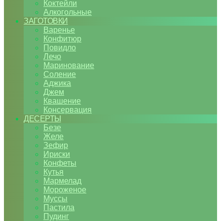
Коктейли
Алкогольные
ЗАГОТОВКИ
Варенье
Конфитюр
Повидло
Лечо
Маринование
Соление
Аджика
Джем
Квашение
Консервация
ДЕСЕРТЫ
Безе
Желе
Зефир
Ириски
Конфеты
Кутья
Мармелад
Мороженое
Муссы
Пастила
Пудинг