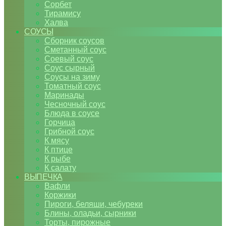
Сорбет
Тирамису
Халва
СОУСЫ
Сборник соусов
Сметанный соус
Соевый соус
Соус сырный
Соусы на зиму
Томатный соус
Маринады
Чесночный соус
Блюда в соусе
Горчица
Грибной соус
К мясу
К птице
К рыбе
К салату
ВЫПЕЧКА
Вафли
Коржики
Пироги, беляши, чебуреки
Блины, оладьи, сырники
Торты, пирожные