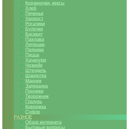
Корзиночки, кексы
Хлеб
Печенье
Хворост
Рогалики
Булочки
Бисквит
Пахлава
Лепешки
Пряники
Пицца
Хачапури
Чизкейк
Штрудель
Шарлотка
Манник
Запеканка
Пончики
Творожник
Глазурь
Коврижка
Суфле
РАЗНОЕ
Обзор интернета
Бытовые вопросы