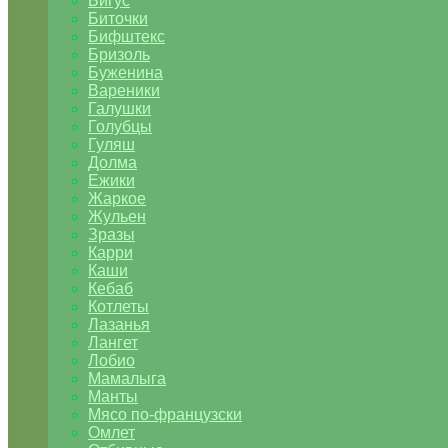
Бигус
Биточки
Бифштекс
Бризоль
Буженина
Вареники
Галушки
Голубцы
Гуляш
Долма
Ежики
Жаркое
Жульен
Зразы
Карри
Каши
Кебаб
Котлеты
Лазанья
Лангет
Лобио
Мамалыга
Манты
Мясо по-французски
Омлет