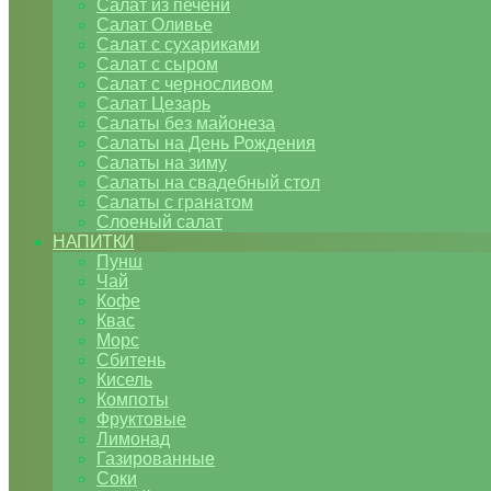
Салат из печени
Салат Оливье
Салат с сухариками
Салат с сыром
Салат с черносливом
Салат Цезарь
Салаты без майонеза
Салаты на День Рождения
Салаты на зиму
Салаты на свадебный стол
Салаты с гранатом
Слоеный салат
НАПИТКИ
Пунш
Чай
Кофе
Квас
Морс
Сбитень
Кисель
Компоты
Фруктовые
Лимонад
Газированные
Соки