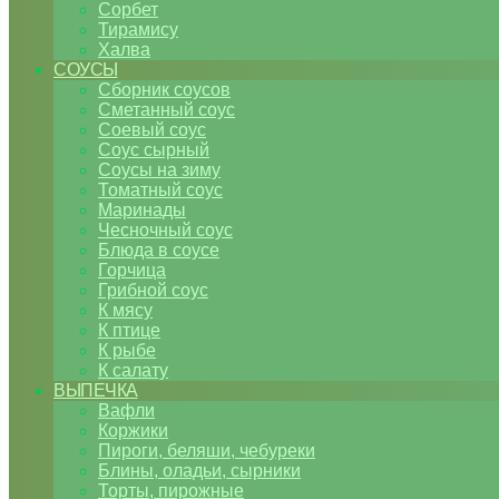
Сорбет
Тирамису
Халва
СОУСЫ
Сборник соусов
Сметанный соус
Соевый соус
Соус сырный
Соусы на зиму
Томатный соус
Маринады
Чесночный соус
Блюда в соусе
Горчица
Грибной соус
К мясу
К птице
К рыбе
К салату
ВЫПЕЧКА
Вафли
Коржики
Пироги, беляши, чебуреки
Блины, оладьи, сырники
Торты, пирожные