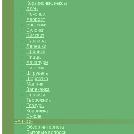
Корзиночки, кексы
Хлеб
Печенье
Хворост
Рогалики
Булочки
Бисквит
Пахлава
Лепешки
Пряники
Пицца
Хачапури
Чизкейк
Штрудель
Шарлотка
Манник
Запеканка
Пончики
Творожник
Глазурь
Коврижка
Суфле
РАЗНОЕ
Обзор интернета
Бытовые вопросы