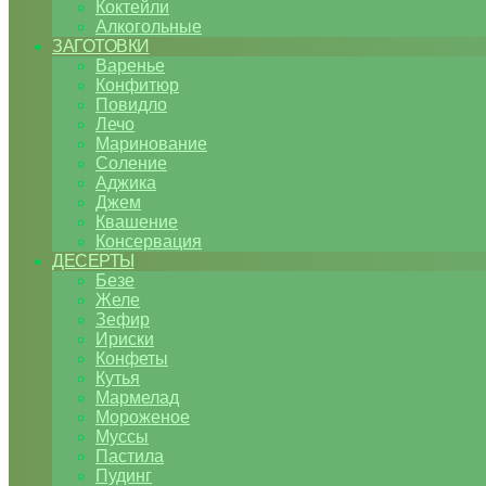
Коктейли
Алкогольные
ЗАГОТОВКИ
Варенье
Конфитюр
Повидло
Лечо
Маринование
Соление
Аджика
Джем
Квашение
Консервация
ДЕСЕРТЫ
Безе
Желе
Зефир
Ириски
Конфеты
Кутья
Мармелад
Мороженое
Муссы
Пастила
Пудинг