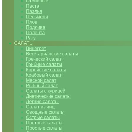
Отбивные
Паста
Паэлья
Пельмени
Плов
Подлива
Полента
Рагу
САЛАТЫ
Винегрет
Вегетарианские салаты
Греческий салат
Грибные салаты
Корейские салаты
Крабовый салат
Мясной салат
Рыбный салат
Салаты с курицей
Диетические салаты
Летние салаты
Салат из яиц
Овощные салаты
Острые салаты
Постные салаты
Простые салаты