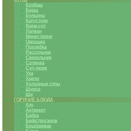
Бозбаш
Борщ
Бульоны
Капустняк
Крем-суп
Лагман
Минестроне
Окрошка
Похлебка
Рассольник
Свекольник
Солянка
Суп-пюре
Уха
Харчо
Холодные супы
Шурпа
Щи
ГОРЯЧИЕ БЛЮДА
Азу
Антрекот
Бабка
Бефстроганов
Бешбармак