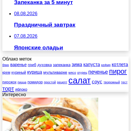
Запеканка за 5 минут
08.08.2026
Праздничный завтрак
07.08.2026
Японские оладьи
Облако меток
зима
котлета
варенье
капуста
гриб
духовка
запеканка
блин
кефир
пирог
печенье
курица
мультиварке
куриный
крем
мясо
огурец
салат
соус
помидор
пирожок
пицца
простой
рецепт
творожный
тест
торт
яблоко
Интересно