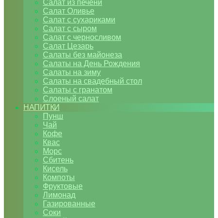
Салат из печени
Салат Оливье
Салат с сухариками
Салат с сыром
Салат с черносливом
Салат Цезарь
Салаты без майонеза
Салаты на День Рождения
Салаты на зиму
Салаты на свадебный стол
Салаты с гранатом
Слоеный салат
НАПИТКИ
Пунш
Чай
Кофе
Квас
Морс
Сбитень
Кисель
Компоты
Фруктовые
Лимонад
Газированные
Соки