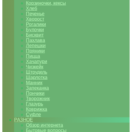
Корзиночки, кексы
Хлеб
Печенье
Хворост
Рогалики
Булочки
Бисквит
Пахлава
Лепешки
Пряники
Пицца
Хачапури
Чизкейк
Штрудель
Шарлотка
Манник
Запеканка
Пончики
Творожник
Глазурь
Коврижка
Суфле
РАЗНОЕ
Обзор интернета
Бытовые вопросы