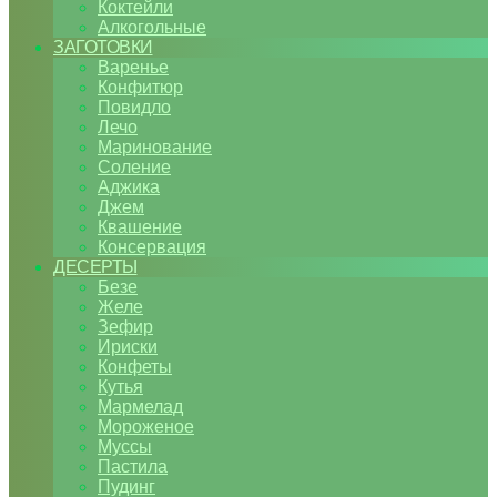
Коктейли
Алкогольные
ЗАГОТОВКИ
Варенье
Конфитюр
Повидло
Лечо
Маринование
Соление
Аджика
Джем
Квашение
Консервация
ДЕСЕРТЫ
Безе
Желе
Зефир
Ириски
Конфеты
Кутья
Мармелад
Мороженое
Муссы
Пастила
Пудинг