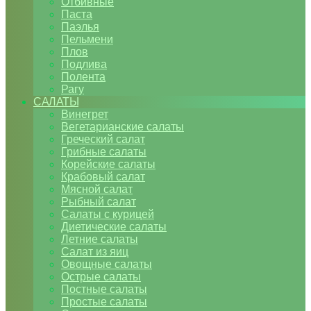
Отбивные
Паста
Паэлья
Пельмени
Плов
Подлива
Полента
Рагу
САЛАТЫ
Винегрет
Вегетарианские салаты
Греческий салат
Грибные салаты
Корейские салаты
Крабовый салат
Мясной салат
Рыбный салат
Салаты с курицей
Диетические салаты
Летние салаты
Салат из яиц
Овощные салаты
Острые салаты
Постные салаты
Простые салаты