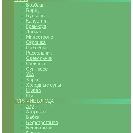
Бозбаш
Борщ
Бульоны
Капустняк
Крем-суп
Лагман
Минестроне
Окрошка
Похлебка
Рассольник
Свекольник
Солянка
Суп-пюре
Уха
Харчо
Холодные супы
Шурпа
Щи
ГОРЯЧИЕ БЛЮДА
Азу
Антрекот
Бабка
Бефстроганов
Бешбармак