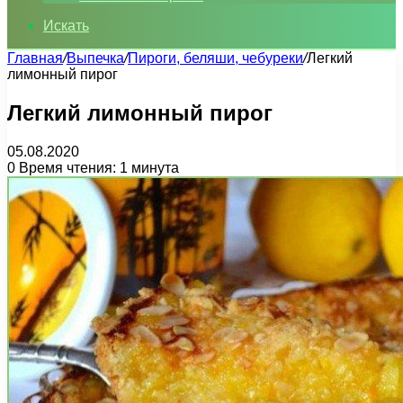
Искать
Главная
/
Выпечка
/
Пироги, беляши, чебуреки
/
Легкий
лимонный пирог
Легкий лимонный пирог
05.08.2020
0
Время чтения: 1 минута