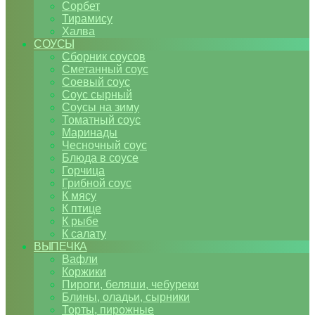
Сорбет
Тирамису
Халва
СОУСЫ
Сборник соусов
Сметанный соус
Соевый соус
Соус сырный
Соусы на зиму
Томатный соус
Маринады
Чесночный соус
Блюда в соусе
Горчица
Грибной соус
К мясу
К птице
К рыбе
К салату
ВЫПЕЧКА
Вафли
Коржики
Пироги, беляши, чебуреки
Блины, оладьи, сырники
Торты, пирожные