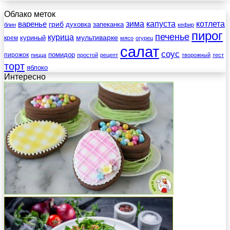
Облако меток
зима
котлета
варенье
капуста
гриб
духовка
запеканка
блин
кефир
пирог
печенье
курица
мультиварке
куриный
крем
мясо
огурец
салат
соус
помидор
пирожок
пицца
простой
рецепт
творожный
тест
торт
яблоко
Интересно