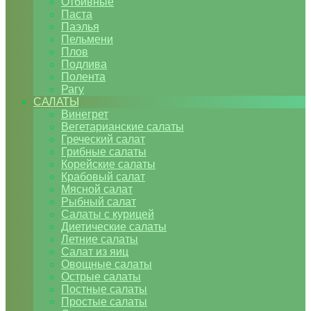
Отбивные
Паста
Паэлья
Пельмени
Плов
Подлива
Полента
Рагу
САЛАТЫ
Винегрет
Вегетарианские салаты
Греческий салат
Грибные салаты
Корейские салаты
Крабовый салат
Мясной салат
Рыбный салат
Салаты с курицей
Диетические салаты
Летние салаты
Салат из яиц
Овощные салаты
Острые салаты
Постные салаты
Простые салаты