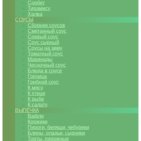
Сорбет
Тирамису
Халва
СОУСЫ
Сборник соусов
Сметанный соус
Соевый соус
Соус сырный
Соусы на зиму
Томатный соус
Маринады
Чесночный соус
Блюда в соусе
Горчица
Грибной соус
К мясу
К птице
К рыбе
К салату
ВЫПЕЧКА
Вафли
Коржики
Пироги, беляши, чебуреки
Блины, оладьи, сырники
Торты, пирожные