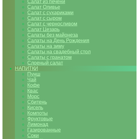
Салат из печени
Салат Оливье
Салат с сухариками
Салат с сыром
Салат с черносливом
Салат Цезарь
Салаты без майонеза
Салаты на День Рождения
Салаты на зиму
Салаты на свадебный стол
Салаты с гранатом
Слоеный салат
НАПИТКИ
Пунш
Чай
Кофе
Квас
Морс
Сбитень
Кисель
Компоты
Фруктовые
Лимонад
Газированные
Соки