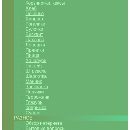
Корзиночки, кексы
Хлеб
Печенье
Хворост
Рогалики
Булочки
Бисквит
Пахлава
Лепешки
Пряники
Пицца
Хачапури
Чизкейк
Штрудель
Шарлотка
Манник
Запеканка
Пончики
Творожник
Глазурь
Коврижка
Суфле
РАЗНОЕ
Обзор интернета
Бытовые вопросы