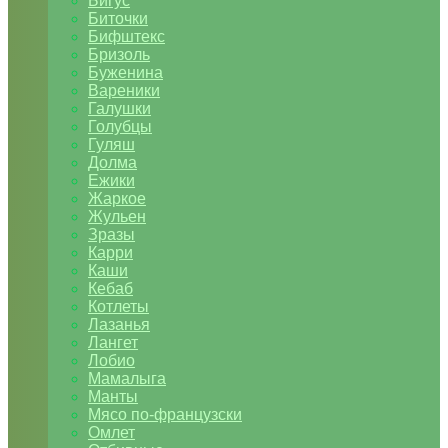
Бигус
Биточки
Бифштекс
Бризоль
Буженина
Вареники
Галушки
Голубцы
Гуляш
Долма
Ежики
Жаркое
Жульен
Зразы
Карри
Каши
Кебаб
Котлеты
Лазанья
Лангет
Лобио
Мамалыга
Манты
Мясо по-французски
Омлет