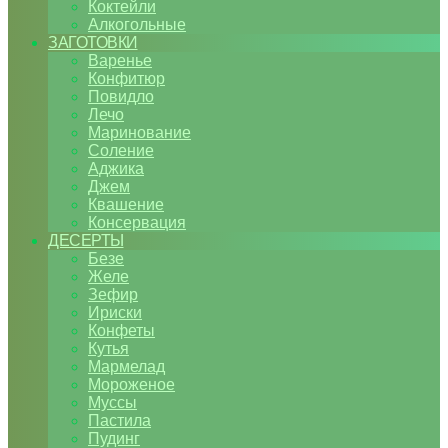
Коктейли
Алкогольные
ЗАГОТОВКИ
Варенье
Конфитюр
Повидло
Лечо
Маринование
Соление
Аджика
Джем
Квашение
Консервация
ДЕСЕРТЫ
Безе
Желе
Зефир
Ириски
Конфеты
Кутья
Мармелад
Мороженое
Муссы
Пастила
Пудинг