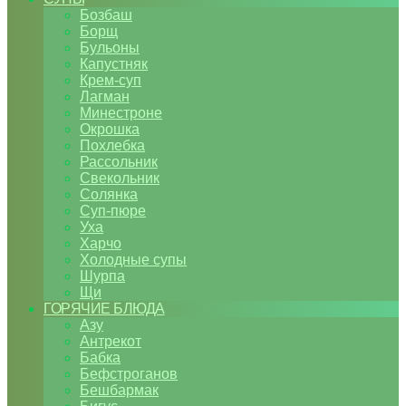
Бозбаш
Борщ
Бульоны
Капустняк
Крем-суп
Лагман
Минестроне
Окрошка
Похлебка
Рассольник
Свекольник
Солянка
Суп-пюре
Уха
Харчо
Холодные супы
Шурпа
Щи
ГОРЯЧИЕ БЛЮДА
Азу
Антрекот
Бабка
Бефстроганов
Бешбармак