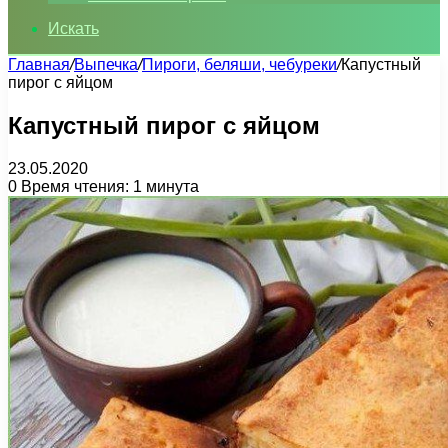
Искать
Главная
/
Выпечка
/
Пироги, беляши, чебуреки
/
Капустный
пирог с яйцом
Капустный пирог с яйцом
23.05.2020
0
Время чтения: 1 минута