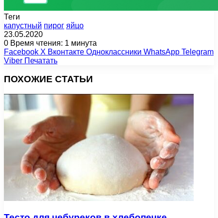
Теги
капустный
пирог
яйцо
23.05.2020
0
Время чтения: 1 минута
Facebook
X
Вконтакте
Одноклассники
WhatsApp
Telegram
Viber
Печатать
ПОХОЖИЕ СТАТЬИ
Тесто для чебуреков в хлебопечке