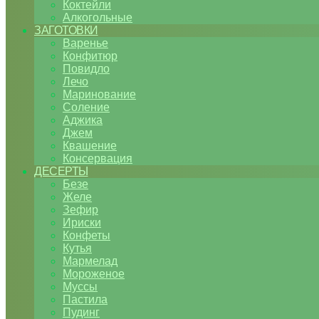
Коктейли
Алкогольные
ЗАГОТОВКИ
Варенье
Конфитюр
Повидло
Лечо
Маринование
Соление
Аджика
Джем
Квашение
Консервация
ДЕСЕРТЫ
Безе
Желе
Зефир
Ириски
Конфеты
Кутья
Мармелад
Мороженое
Муссы
Пастила
Пудинг