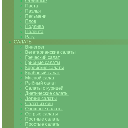
Отбивные
Паста
Паэлья
Пельмени
Плов
Подлива
Полента
Рагу
САЛАТЫ
Винегрет
Вегетарианские салаты
Греческий салат
Грибные салаты
Корейские салаты
Крабовый салат
Мясной салат
Рыбный салат
Салаты с курицей
Диетические салаты
Летние салаты
Салат из яиц
Овощные салаты
Острые салаты
Постные салаты
Простые салаты