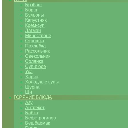
Бозбаш
Борщ
Бульоны
Капустняк
Крем-суп
Лагман
Минестроне
Окрошка
Похлебка
Рассольник
Свекольник
Солянка
Суп-пюре
Уха
Харчо
Холодные супы
Шурпа
Щи
ГОРЯЧИЕ БЛЮДА
Азу
Антрекот
Бабка
Бефстроганов
Бешбармак