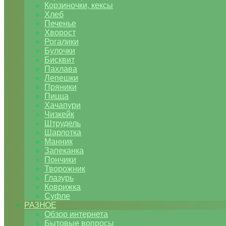
Корзиночки, кексы
Хлеб
Печенье
Хворост
Рогалики
Булочки
Бисквит
Пахлава
Лепешки
Пряники
Пицца
Хачапури
Чизкейк
Штрудель
Шарлотка
Манник
Запеканка
Пончики
Творожник
Глазурь
Коврижка
Суфле
РАЗНОЕ
Обзор интернета
Бытовые вопросы