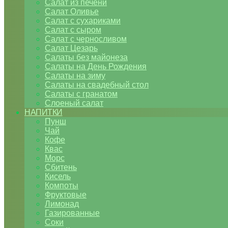
Салат из печени
Салат Оливье
Салат с сухариками
Салат с сыром
Салат с черносливом
Салат Цезарь
Салаты без майонеза
Салаты на День Рождения
Салаты на зиму
Салаты на свадебный стол
Салаты с гранатом
Слоеный салат
НАПИТКИ
Пунш
Чай
Кофе
Квас
Морс
Сбитень
Кисель
Компоты
Фруктовые
Лимонад
Газированные
Соки