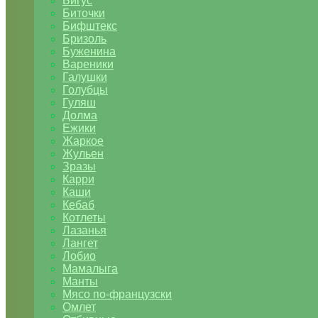
Бигус
Биточки
Бифштекс
Бризоль
Буженина
Вареники
Галушки
Голубцы
Гуляш
Долма
Ежики
Жаркое
Жульен
Зразы
Карри
Каши
Кебаб
Котлеты
Лазанья
Лангет
Лобио
Мамалыга
Манты
Мясо по-французски
Омлет