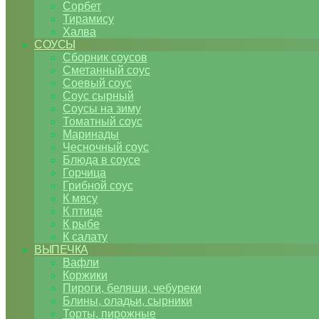
Сорбет
Тирамису
Халва
СОУСЫ
Сборник соусов
Сметанный соус
Соевый соус
Соус сырный
Соусы на зиму
Томатный соус
Маринады
Чесночный соус
Блюда в соусе
Горчица
Грибной соус
К мясу
К птице
К рыбе
К салату
ВЫПЕЧКА
Вафли
Коржики
Пироги, беляши, чебуреки
Блины, оладьи, сырники
Торты, пирожные