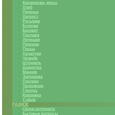
Корзиночки, кексы
Хлеб
Печенье
Хворост
Рогалики
Булочки
Бисквит
Пахлава
Лепешки
Пряники
Пицца
Хачапури
Чизкейк
Штрудель
Шарлотка
Манник
Запеканка
Пончики
Творожник
Глазурь
Коврижка
Суфле
РАЗНОЕ
Обзор интернета
Бытовые вопросы