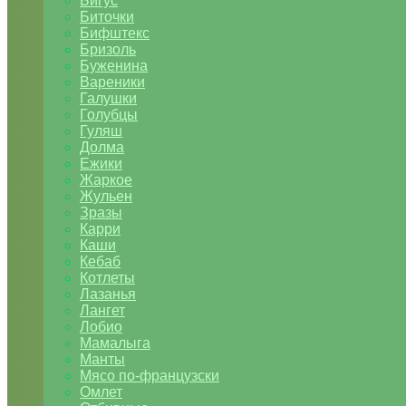
Бигус
Биточки
Бифштекс
Бризоль
Буженина
Вареники
Галушки
Голубцы
Гуляш
Долма
Ежики
Жаркое
Жульен
Зразы
Карри
Каши
Кебаб
Котлеты
Лазанья
Лангет
Лобио
Мамалыга
Манты
Мясо по-французски
Омлет