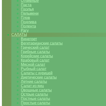
Отбивные
Паста
Паэлья
Пельмени
Плов
Подлива
Полента
Рагу
САЛАТЫ
Винегрет
Вегетарианские салаты
Греческий салат
Грибные салаты
Корейские салаты
Крабовый салат
Мясной салат
Рыбный салат
Салаты с курицей
Диетические салаты
Летние салаты
Салат из яиц
Овощные салаты
Острые салаты
Постные салаты
Простые салаты