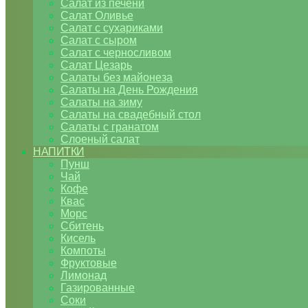
Салат из печени
Салат Оливье
Салат с сухариками
Салат с сыром
Салат с черносливом
Салат Цезарь
Салаты без майонеза
Салаты на День Рождения
Салаты на зиму
Салаты на свадебный стол
Салаты с гранатом
Слоеный салат
НАПИТКИ
Пунш
Чай
Кофе
Квас
Морс
Сбитень
Кисель
Компоты
Фруктовые
Лимонад
Газированные
Соки