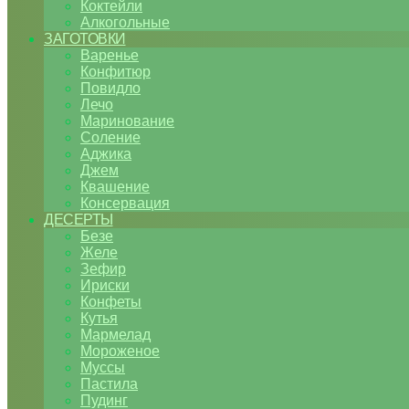
Коктейли
Алкогольные
ЗАГОТОВКИ
Варенье
Конфитюр
Повидло
Лечо
Маринование
Соление
Аджика
Джем
Квашение
Консервация
ДЕСЕРТЫ
Безе
Желе
Зефир
Ириски
Конфеты
Кутья
Мармелад
Мороженое
Муссы
Пастила
Пудинг