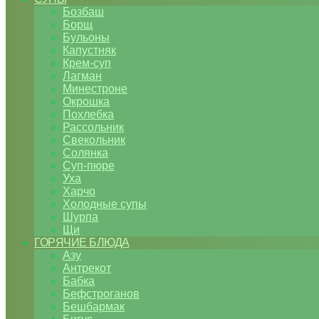
Бозбаш
Борщ
Бульоны
Капустняк
Крем-суп
Лагман
Минестроне
Окрошка
Похлебка
Рассольник
Свекольник
Солянка
Суп-пюре
Уха
Харчо
Холодные супы
Шурпа
Щи
ГОРЯЧИЕ БЛЮДА
Азу
Антрекот
Бабка
Бефстроганов
Бешбармак