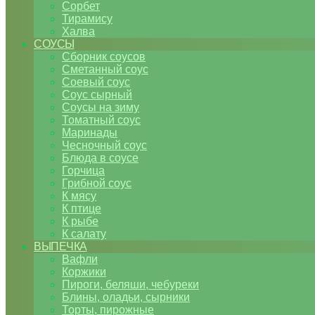
Сорбет
Тирамису
Халва
СОУСЫ
Сборник соусов
Сметанный соус
Соевый соус
Соус сырный
Соусы на зиму
Томатный соус
Маринады
Чесночный соус
Блюда в соусе
Горчица
Грибной соус
К мясу
К птице
К рыбе
К салату
ВЫПЕЧКА
Вафли
Коржики
Пироги, беляши, чебуреки
Блины, оладьи, сырники
Торты, пирожные