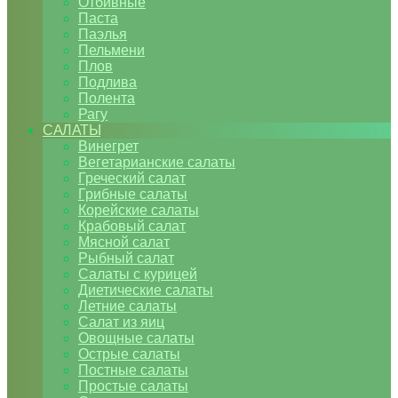
Отбивные
Паста
Паэлья
Пельмени
Плов
Подлива
Полента
Рагу
САЛАТЫ
Винегрет
Вегетарианские салаты
Греческий салат
Грибные салаты
Корейские салаты
Крабовый салат
Мясной салат
Рыбный салат
Салаты с курицей
Диетические салаты
Летние салаты
Салат из яиц
Овощные салаты
Острые салаты
Постные салаты
Простые салаты