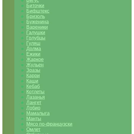
Бигус
Биточки
Бифштекс
Бризоль
Буженина
Вареники
Галушки
Голубцы
Гуляш
Долма
Ежики
Жаркое
Жульен
Зразы
Карри
Каши
Кебаб
Котлеты
Лазанья
Лангет
Лобио
Мамалыга
Манты
Мясо по-французски
Омлет