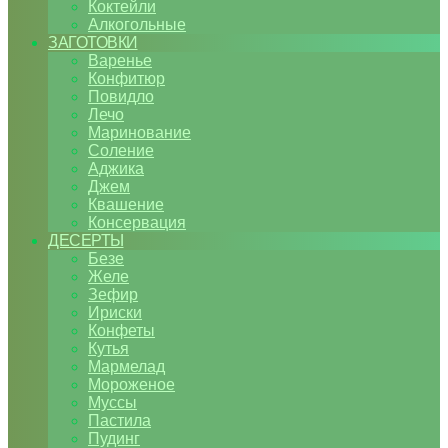
Коктейли
Алкогольные
ЗАГОТОВКИ
Варенье
Конфитюр
Повидло
Лечо
Маринование
Соление
Аджика
Джем
Квашение
Консервация
ДЕСЕРТЫ
Безе
Желе
Зефир
Ириски
Конфеты
Кутья
Мармелад
Мороженое
Муссы
Пастила
Пудинг