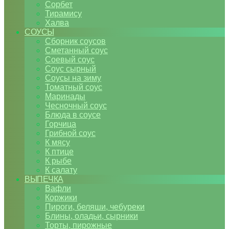
Сорбет
Тирамису
Халва
СОУСЫ
Сборник соусов
Сметанный соус
Соевый соус
Соус сырный
Соусы на зиму
Томатный соус
Маринады
Чесночный соус
Блюда в соусе
Горчица
Грибной соус
К мясу
К птице
К рыбе
К салату
ВЫПЕЧКА
Вафли
Коржики
Пироги, беляши, чебуреки
Блины, оладьи, сырники
Торты, пирожные