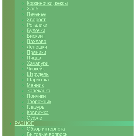
Корзиночки, кексы
Хлеб
Печенье
Хворост
Рогалики
Булочки
Бисквит
Пахлава
Лепешки
Пряники
Пицца
Хачапури
Чизкейк
Штрудель
Шарлотка
Манник
Запеканка
Пончики
Творожник
Глазурь
Коврижка
Суфле
РАЗНОЕ
Обзор интернета
Бытовые вопросы