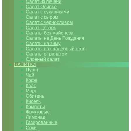
Салат из печени
Салат Оливье
Салат с сухариками
Салат с сыром
Салат с черносливом
Салат Цезарь
Салаты без майонеза
Салаты на День Рождения
Салаты на зиму
Салаты на свадебный стол
Салаты с гранатом
Слоеный салат
НАПИТКИ
Пунш
Чай
Кофе
Квас
Морс
Сбитень
Кисель
Компоты
Фруктовые
Лимонад
Газированные
Соки