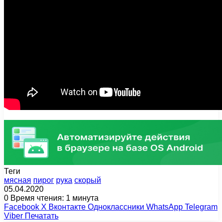
Теги
мясная
пирог
рука
скорый
05.04.2020
0
Время чтения: 1 минута
Facebook
X
Вконтакте
Одноклассники
WhatsApp
Telegram
Viber
Печатать