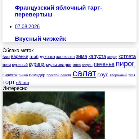
Французский яблочный тарт-
перевертыш
07.08.2026
Вкусный чизкейк
Облако меток
зима
котлета
варенье
капуста
гриб
духовка
запеканка
блин
кефир
пирог
печенье
курица
мультиварке
куриный
крем
мясо
огурец
салат
соус
помидор
пирожок
пицца
простой
рецепт
творожный
тест
торт
яблоко
Интересно