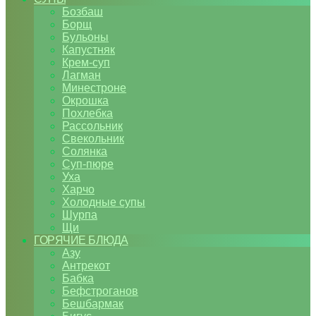
Бозбаш
Борщ
Бульоны
Капустняк
Крем-суп
Лагман
Минестроне
Окрошка
Похлебка
Рассольник
Свекольник
Солянка
Суп-пюре
Уха
Харчо
Холодные супы
Шурпа
Щи
ГОРЯЧИЕ БЛЮДА
Азу
Антрекот
Бабка
Бефстроганов
Бешбармак