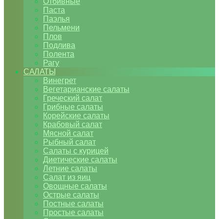
Отбивные
Паста
Паэлья
Пельмени
Плов
Подлива
Полента
Рагу
САЛАТЫ
Винегрет
Вегетарианские салаты
Греческий салат
Грибные салаты
Корейские салаты
Крабовый салат
Мясной салат
Рыбный салат
Салаты с курицей
Диетические салаты
Летние салаты
Салат из яиц
Овощные салаты
Острые салаты
Постные салаты
Простые салаты