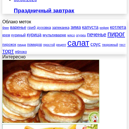
Праздничный завтрак
Облако меток
зима
котлета
варенье
капуста
гриб
духовка
запеканка
блин
кефир
пирог
печенье
курица
мультиварке
куриный
крем
мясо
огурец
салат
соус
помидор
пирожок
пицца
простой
рецепт
творожный
тест
торт
яблоко
Интересно