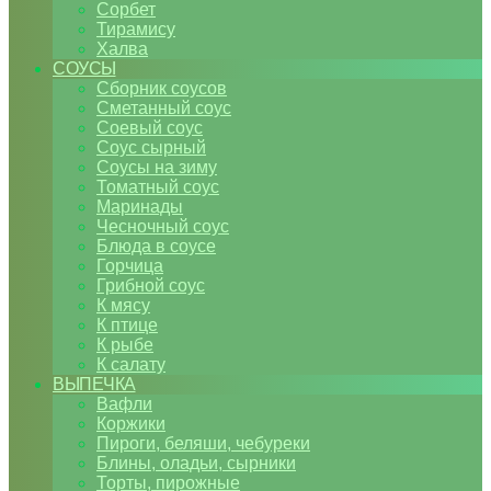
Сорбет
Тирамису
Халва
СОУСЫ
Сборник соусов
Сметанный соус
Соевый соус
Соус сырный
Соусы на зиму
Томатный соус
Маринады
Чесночный соус
Блюда в соусе
Горчица
Грибной соус
К мясу
К птице
К рыбе
К салату
ВЫПЕЧКА
Вафли
Коржики
Пироги, беляши, чебуреки
Блины, оладьи, сырники
Торты, пирожные