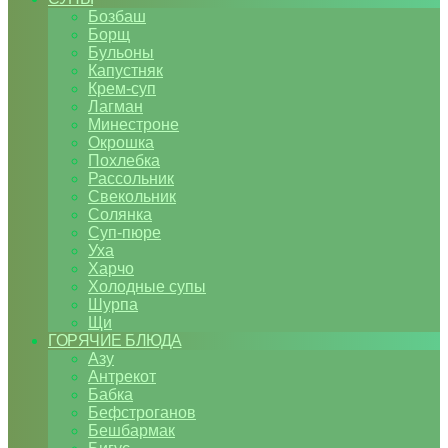
Бозбаш
Борщ
Бульоны
Капустняк
Крем-суп
Лагман
Минестроне
Окрошка
Похлебка
Рассольник
Свекольник
Солянка
Суп-пюре
Уха
Харчо
Холодные супы
Шурпа
Щи
ГОРЯЧИЕ БЛЮДА
Азу
Антрекот
Бабка
Бефстроганов
Бешбармак