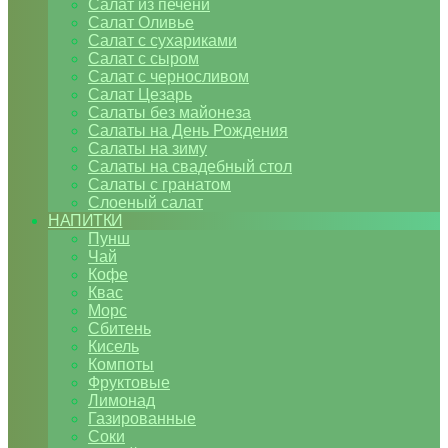
Салат из печени
Салат Оливье
Салат с сухариками
Салат с сыром
Салат с черносливом
Салат Цезарь
Салаты без майонеза
Салаты на День Рождения
Салаты на зиму
Салаты на свадебный стол
Салаты с гранатом
Слоеный салат
НАПИТКИ
Пунш
Чай
Кофе
Квас
Морс
Сбитень
Кисель
Компоты
Фруктовые
Лимонад
Газированные
Соки