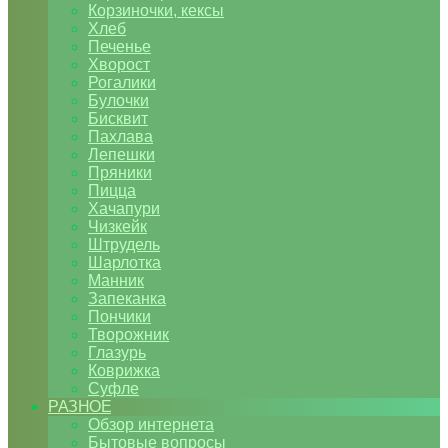
Корзиночки, кексы
Хлеб
Печенье
Хворост
Рогалики
Булочки
Бисквит
Пахлава
Лепешки
Пряники
Пицца
Хачапури
Чизкейк
Штрудель
Шарлотка
Манник
Запеканка
Пончики
Творожник
Глазурь
Коврижка
Суфле
РАЗНОЕ
Обзор интернета
Бытовые вопросы