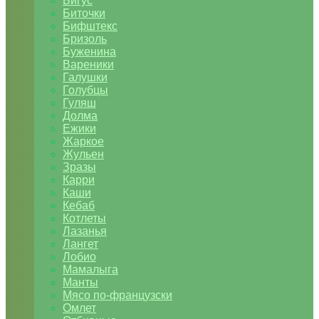
Бигус
Биточки
Бифштекс
Бризоль
Буженина
Вареники
Галушки
Голубцы
Гуляш
Долма
Ежики
Жаркое
Жульен
Зразы
Карри
Каши
Кебаб
Котлеты
Лазанья
Лангет
Лобио
Мамалыга
Манты
Мясо по-французски
Омлет