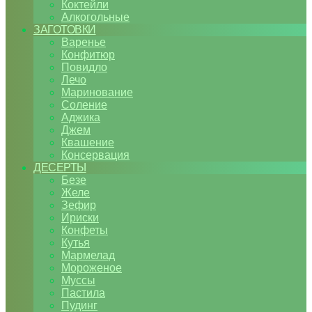
Коктейли
Алкогольные
ЗАГОТОВКИ
Варенье
Конфитюр
Повидло
Лечо
Маринование
Соление
Аджика
Джем
Квашение
Консервация
ДЕСЕРТЫ
Безе
Желе
Зефир
Ириски
Конфеты
Кутья
Мармелад
Мороженое
Муссы
Пастила
Пудинг