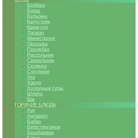
Бозбаш
Борщ
Бульоны
Капустняк
Крем-суп
Лагман
Минестроне
Окрошка
Похлебка
Рассольник
Свекольник
Солянка
Суп-пюре
Уха
Харчо
Холодные супы
Шурпа
Щи
ГОРЯЧИЕ БЛЮДА
Азу
Антрекот
Бабка
Бефстроганов
Бешбармак