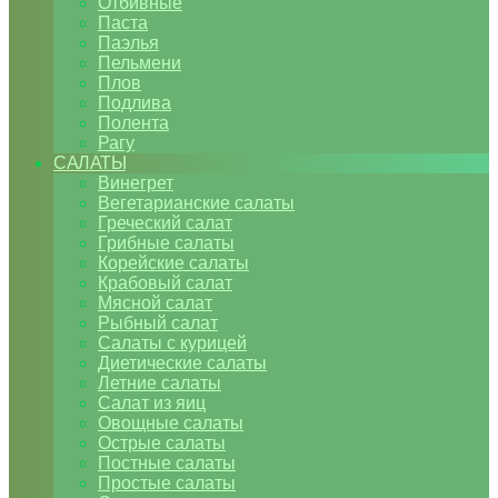
Отбивные
Паста
Паэлья
Пельмени
Плов
Подлива
Полента
Рагу
САЛАТЫ
Винегрет
Вегетарианские салаты
Греческий салат
Грибные салаты
Корейские салаты
Крабовый салат
Мясной салат
Рыбный салат
Салаты с курицей
Диетические салаты
Летние салаты
Салат из яиц
Овощные салаты
Острые салаты
Постные салаты
Простые салаты