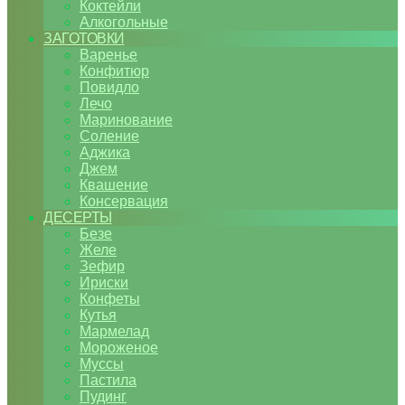
Коктейли
Алкогольные
ЗАГОТОВКИ
Варенье
Конфитюр
Повидло
Лечо
Маринование
Соление
Аджика
Джем
Квашение
Консервация
ДЕСЕРТЫ
Безе
Желе
Зефир
Ириски
Конфеты
Кутья
Мармелад
Мороженое
Муссы
Пастила
Пудинг