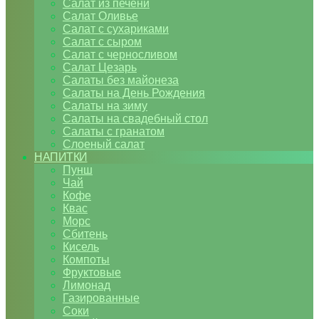
Салат из печени
Салат Оливье
Салат с сухариками
Салат с сыром
Салат с черносливом
Салат Цезарь
Салаты без майонеза
Салаты на День Рождения
Салаты на зиму
Салаты на свадебный стол
Салаты с гранатом
Слоеный салат
НАПИТКИ
Пунш
Чай
Кофе
Квас
Морс
Сбитень
Кисель
Компоты
Фруктовые
Лимонад
Газированные
Соки