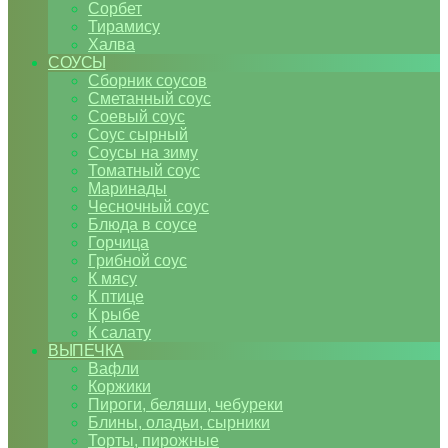
Сорбет
Тирамису
Халва
СОУСЫ
Сборник соусов
Сметанный соус
Соевый соус
Соус сырный
Соусы на зиму
Томатный соус
Маринады
Чесночный соус
Блюда в соусе
Горчица
Грибной соус
К мясу
К птице
К рыбе
К салату
ВЫПЕЧКА
Вафли
Коржики
Пироги, беляши, чебуреки
Блины, оладьи, сырники
Торты, пирожные