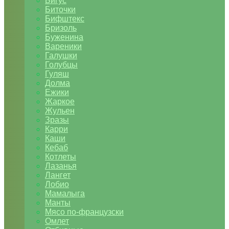
Бигус
Биточки
Бифштекс
Бризоль
Буженина
Вареники
Галушки
Голубцы
Гуляш
Долма
Ежики
Жаркое
Жульен
Зразы
Карри
Каши
Кебаб
Котлеты
Лазанья
Лангет
Лобио
Мамалыга
Манты
Мясо по-французски
Омлет