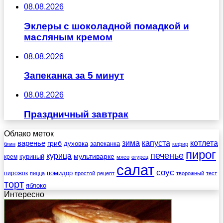
08.08.2026
Эклеры с шоколадной помадкой и
масляным кремом
08.08.2026
Запеканка за 5 минут
08.08.2026
Праздничный завтрак
Облако меток
зима
котлета
варенье
капуста
гриб
духовка
запеканка
блин
кефир
пирог
печенье
курица
мультиварке
куриный
крем
мясо
огурец
салат
соус
помидор
пирожок
пицца
простой
рецепт
творожный
тест
торт
яблоко
Интересно