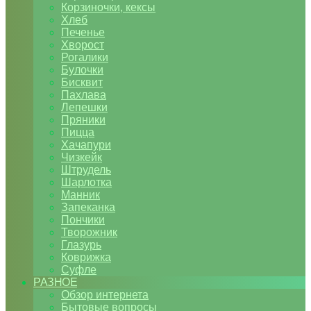
Корзиночки, кексы
Хлеб
Печенье
Хворост
Рогалики
Булочки
Бисквит
Пахлава
Лепешки
Пряники
Пицца
Хачапури
Чизкейк
Штрудель
Шарлотка
Манник
Запеканка
Пончики
Творожник
Глазурь
Коврижка
Суфле
РАЗНОЕ
Обзор интернета
Бытовые вопросы