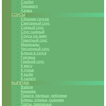
Сорбет
Тирамису
Халва
СОУСЫ
Сборник соусов
Сметанный соус
Соевый соус
Соус сырный
Соусы на зиму
Томатный соус
Маринады
Чесночный соус
Блюда в соусе
Горчица
Грибной соус
К мясу
К птице
К рыбе
К салату
ВЫПЕЧКА
Вафли
Коржики
Пироги, беляши, чебуреки
Блины, оладьи, сырники
Торты, пирожные