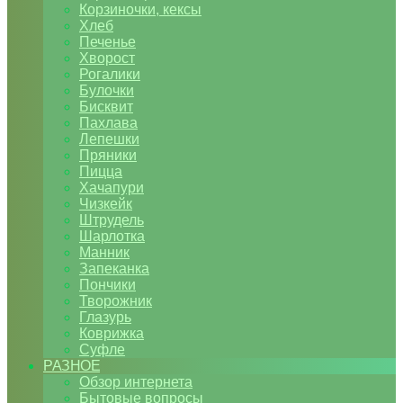
Корзиночки, кексы
Хлеб
Печенье
Хворост
Рогалики
Булочки
Бисквит
Пахлава
Лепешки
Пряники
Пицца
Хачапури
Чизкейк
Штрудель
Шарлотка
Манник
Запеканка
Пончики
Творожник
Глазурь
Коврижка
Суфле
РАЗНОЕ
Обзор интернета
Бытовые вопросы