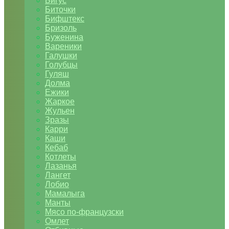
Бигус
Биточки
Бифштекс
Бризоль
Буженина
Вареники
Галушки
Голубцы
Гуляш
Долма
Ежики
Жаркое
Жульен
Зразы
Карри
Каши
Кебаб
Котлеты
Лазанья
Лангет
Лобио
Мамалыга
Манты
Мясо по-французски
Омлет