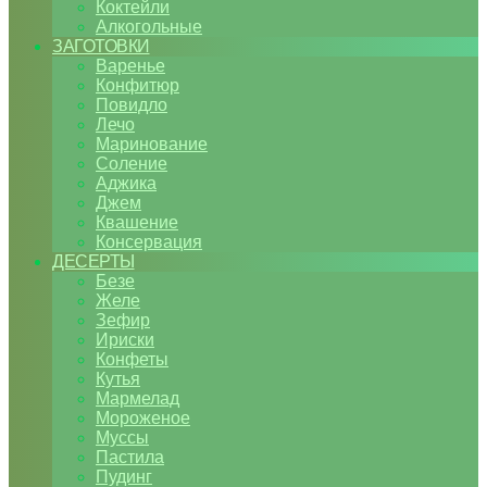
Коктейли
Алкогольные
ЗАГОТОВКИ
Варенье
Конфитюр
Повидло
Лечо
Маринование
Соление
Аджика
Джем
Квашение
Консервация
ДЕСЕРТЫ
Безе
Желе
Зефир
Ириски
Конфеты
Кутья
Мармелад
Мороженое
Муссы
Пастила
Пудинг