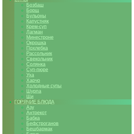
Бозбаш
Борщ
Бульоны
Капустняк
Крем-суп
Лагман
Минестроне
Окрошка
Похлебка
Рассольник
Свекольник
Солянка
Суп-пюре
Уха
Харчо
Холодные супы
Шурпа
Щи
ГОРЯЧИЕ БЛЮДА
Азу
Антрекот
Бабка
Бефстроганов
Бешбармак