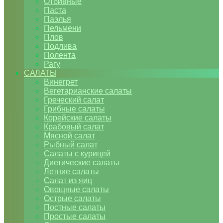
Отбивные
Паста
Паэлья
Пельмени
Плов
Подлива
Полента
Рагу
САЛАТЫ
Винегрет
Вегетарианские салаты
Греческий салат
Грибные салаты
Корейские салаты
Крабовый салат
Мясной салат
Рыбный салат
Салаты с курицей
Диетические салаты
Летние салаты
Салат из яиц
Овощные салаты
Острые салаты
Постные салаты
Простые салаты