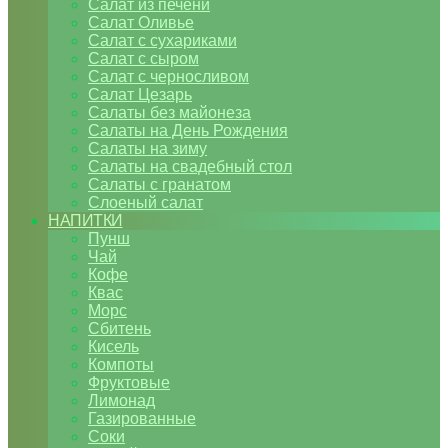
Салат из печени
Салат Оливье
Салат с сухариками
Салат с сыром
Салат с черносливом
Салат Цезарь
Салаты без майонеза
Салаты на День Рождения
Салаты на зиму
Салаты на свадебный стол
Салаты с гранатом
Слоеный салат
НАПИТКИ
Пунш
Чай
Кофе
Квас
Морс
Сбитень
Кисель
Компоты
Фруктовые
Лимонад
Газированные
Соки