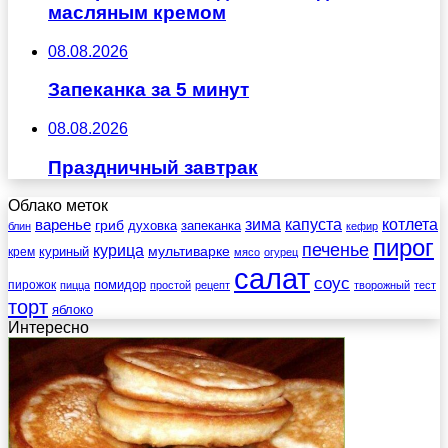
масляным кремом
08.08.2026
Запеканка за 5 минут
08.08.2026
Праздничный завтрак
Облако меток
зима
котлета
варенье
капуста
гриб
духовка
запеканка
блин
кефир
пирог
печенье
курица
мультиварке
куриный
крем
мясо
огурец
салат
соус
помидор
пирожок
пицца
простой
рецепт
творожный
тест
торт
яблоко
Интересно