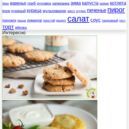
зима
котлета
варенье
капуста
гриб
духовка
запеканка
блин
кефир
пирог
печенье
курица
мультиварке
куриный
крем
мясо
огурец
салат
соус
помидор
пирожок
пицца
простой
рецепт
творожный
тест
торт
яблоко
Интересно