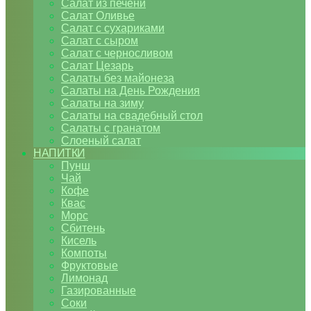
Салат из печени
Салат Оливье
Салат с сухариками
Салат с сыром
Салат с черносливом
Салат Цезарь
Салаты без майонеза
Салаты на День Рождения
Салаты на зиму
Салаты на свадебный стол
Салаты с гранатом
Слоеный салат
НАПИТКИ
Пунш
Чай
Кофе
Квас
Морс
Сбитень
Кисель
Компоты
Фруктовые
Лимонад
Газированные
Соки