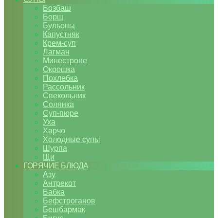
Бозбаш
Борщ
Бульоны
Капустняк
Крем-суп
Лагман
Минестроне
Окрошка
Похлебка
Рассольник
Свекольник
Солянка
Суп-пюре
Уха
Харчо
Холодные супы
Шурпа
Щи
ГОРЯЧИЕ БЛЮДА
Азу
Антрекот
Бабка
Бефстроганов
Бешбармак