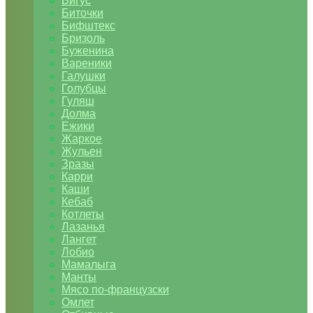
Бигус
Биточки
Бифштекс
Бризоль
Буженина
Вареники
Галушки
Голубцы
Гуляш
Долма
Ежики
Жаркое
Жульен
Зразы
Карри
Каши
Кебаб
Котлеты
Лазанья
Лангет
Лобио
Мамалыга
Манты
Мясо по-французски
Омлет