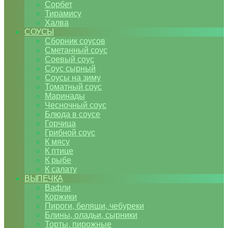
Сорбет
Тирамису
Халва
СОУСЫ
Сборник соусов
Сметанный соус
Соевый соус
Соус сырный
Соусы на зиму
Томатный соус
Маринады
Чесночный соус
Блюда в соусе
Горчица
Грибной соус
К мясу
К птице
К рыбе
К салату
ВЫПЕЧКА
Вафли
Коржики
Пироги, беляши, чебуреки
Блины, оладьи, сырники
Торты, пирожные