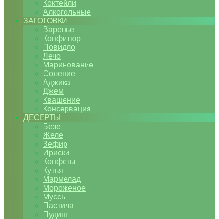
Коктейли
Алкогольные
ЗАГОТОВКИ
Варенье
Конфитюр
Повидло
Лечо
Маринование
Соление
Аджика
Джем
Квашение
Консервация
ДЕСЕРТЫ
Безе
Желе
Зефир
Ириски
Конфеты
Кутья
Мармелад
Мороженое
Муссы
Пастила
Пудинг