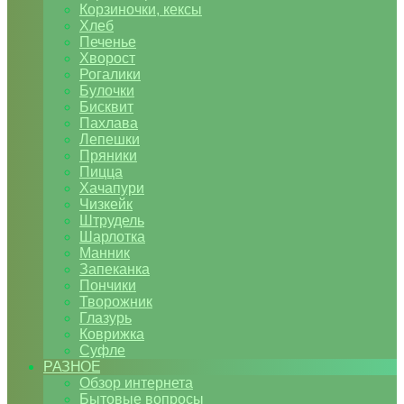
Корзиночки, кексы
Хлеб
Печенье
Хворост
Рогалики
Булочки
Бисквит
Пахлава
Лепешки
Пряники
Пицца
Хачапури
Чизкейк
Штрудель
Шарлотка
Манник
Запеканка
Пончики
Творожник
Глазурь
Коврижка
Суфле
РАЗНОЕ
Обзор интернета
Бытовые вопросы