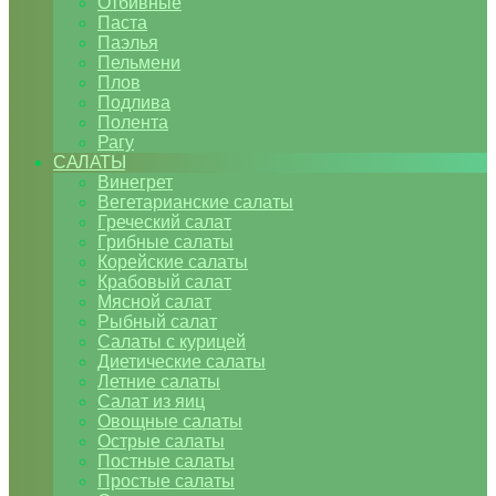
Отбивные
Паста
Паэлья
Пельмени
Плов
Подлива
Полента
Рагу
САЛАТЫ
Винегрет
Вегетарианские салаты
Греческий салат
Грибные салаты
Корейские салаты
Крабовый салат
Мясной салат
Рыбный салат
Салаты с курицей
Диетические салаты
Летние салаты
Салат из яиц
Овощные салаты
Острые салаты
Постные салаты
Простые салаты