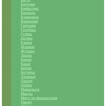
Бигус
Биточки
Бифштекс
Бризоль
Буженина
Вареники
Галушки
Голубцы
Гуляш
Долма
Ежики
Жаркое
Жульен
Зразы
Карри
Каши
Кебаб
Котлеты
Лазанья
Лангет
Лобио
Мамалыга
Манты
Мясо по-французски
Омлет