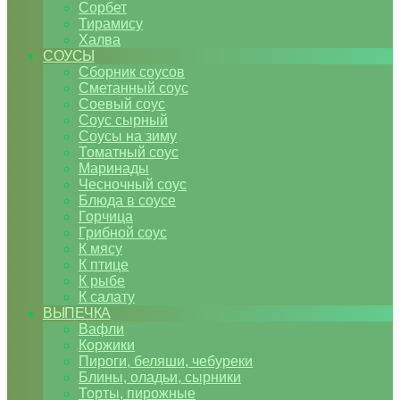
Сорбет
Тирамису
Халва
СОУСЫ
Сборник соусов
Сметанный соус
Соевый соус
Соус сырный
Соусы на зиму
Томатный соус
Маринады
Чесночный соус
Блюда в соусе
Горчица
Грибной соус
К мясу
К птице
К рыбе
К салату
ВЫПЕЧКА
Вафли
Коржики
Пироги, беляши, чебуреки
Блины, оладьи, сырники
Торты, пирожные