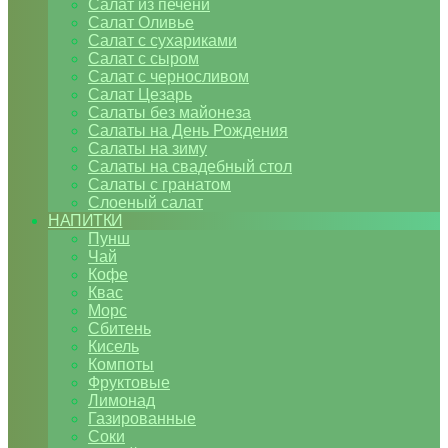
Салат из печени
Салат Оливье
Салат с сухариками
Салат с сыром
Салат с черносливом
Салат Цезарь
Салаты без майонеза
Салаты на День Рождения
Салаты на зиму
Салаты на свадебный стол
Салаты с гранатом
Слоеный салат
НАПИТКИ
Пунш
Чай
Кофе
Квас
Морс
Сбитень
Кисель
Компоты
Фруктовые
Лимонад
Газированные
Соки