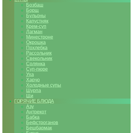
Бозбаш
Борщ
Бульоны
Капустняк
Крем-суп
Лагман
Минестроне
Окрошка
Похлебка
Рассольник
Свекольник
Солянка
Суп-пюре
Уха
Харчо
Холодные супы
Шурпа
Щи
ГОРЯЧИЕ БЛЮДА
Азу
Антрекот
Бабка
Бефстроганов
Бешбармак