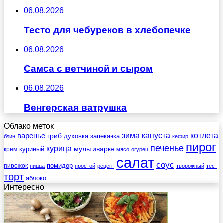
06.08.2026
Тесто для чебуреков в хлебопечке
06.08.2026
Самса с ветчиной и сыром
06.08.2026
Венгерская ватрушка
Облако меток
зима
котлета
варенье
капуста
гриб
духовка
запеканка
блин
кефир
пирог
печенье
курица
мультиварке
куриный
крем
мясо
огурец
салат
соус
помидор
пирожок
пицца
простой
рецепт
творожный
тест
торт
яблоко
Интересно