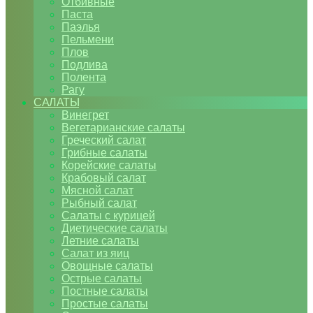
Отбивные
Паста
Паэлья
Пельмени
Плов
Подлива
Полента
Рагу
САЛАТЫ
Винегрет
Вегетарианские салаты
Греческий салат
Грибные салаты
Корейские салаты
Крабовый салат
Мясной салат
Рыбный салат
Салаты с курицей
Диетические салаты
Летние салаты
Салат из яиц
Овощные салаты
Острые салаты
Постные салаты
Простые салаты