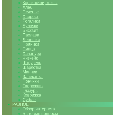
Корзиночки, кексы
Хлеб
Печенье
Хворост
Рогалики
Булочки
Бисквит
Пахлава
Лепешки
Пряники
Пицца
Хачапури
Чизкейк
Штрудель
Шарлотка
Манник
Запеканка
Пончики
Творожник
Глазурь
Коврижка
Суфле
РАЗНОЕ
Обзор интернета
Бытовые вопросы