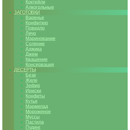
Коктейли
Алкогольные
ЗАГОТОВКИ
Варенье
Конфитюр
Повидло
Лечо
Маринование
Соление
Аджика
Джем
Квашение
Консервация
ДЕСЕРТЫ
Безе
Желе
Зефир
Ириски
Конфеты
Кутья
Мармелад
Мороженое
Муссы
Пастила
Пудинг