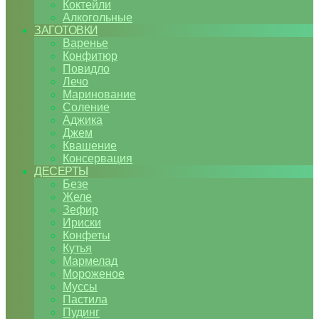
Коктейли
Алкогольные
ЗАГОТОВКИ
Варенье
Конфитюр
Повидло
Лечо
Маринование
Соление
Аджика
Джем
Квашение
Консервация
ДЕСЕРТЫ
Безе
Желе
Зефир
Ириски
Конфеты
Кутья
Мармелад
Мороженое
Муссы
Пастила
Пудинг