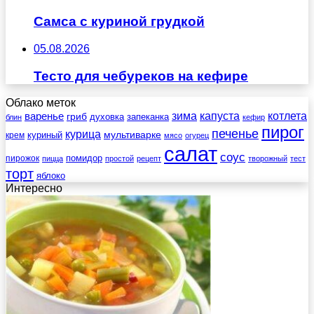
Самса с куриной грудкой
05.08.2026
Тесто для чебуреков на кефире
Облако меток
зима
котлета
варенье
капуста
гриб
духовка
запеканка
блин
кефир
пирог
печенье
курица
мультиварке
куриный
крем
мясо
огурец
салат
соус
помидор
пирожок
пицца
простой
рецепт
творожный
тест
торт
яблоко
Интересно