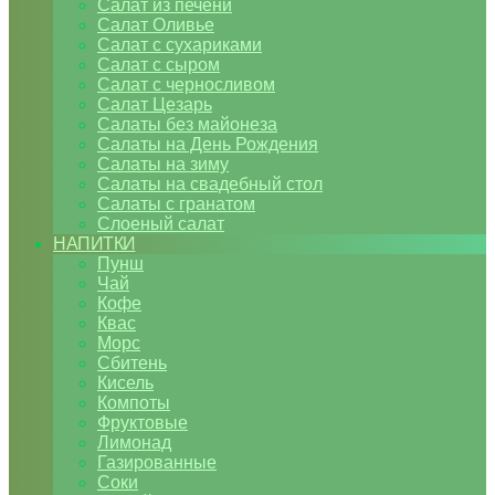
Салат из печени
Салат Оливье
Салат с сухариками
Салат с сыром
Салат с черносливом
Салат Цезарь
Салаты без майонеза
Салаты на День Рождения
Салаты на зиму
Салаты на свадебный стол
Салаты с гранатом
Слоеный салат
НАПИТКИ
Пунш
Чай
Кофе
Квас
Морс
Сбитень
Кисель
Компоты
Фруктовые
Лимонад
Газированные
Соки