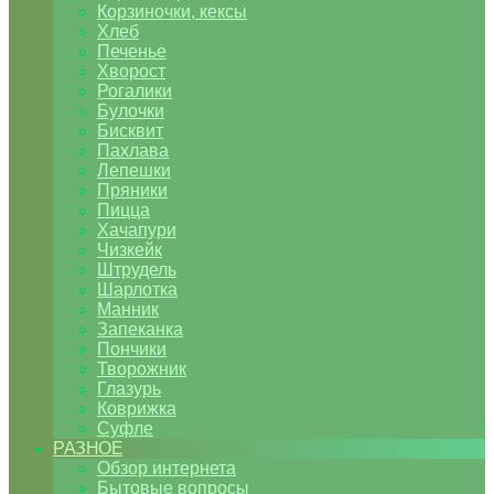
Корзиночки, кексы
Хлеб
Печенье
Хворост
Рогалики
Булочки
Бисквит
Пахлава
Лепешки
Пряники
Пицца
Хачапури
Чизкейк
Штрудель
Шарлотка
Манник
Запеканка
Пончики
Творожник
Глазурь
Коврижка
Суфле
РАЗНОЕ
Обзор интернета
Бытовые вопросы