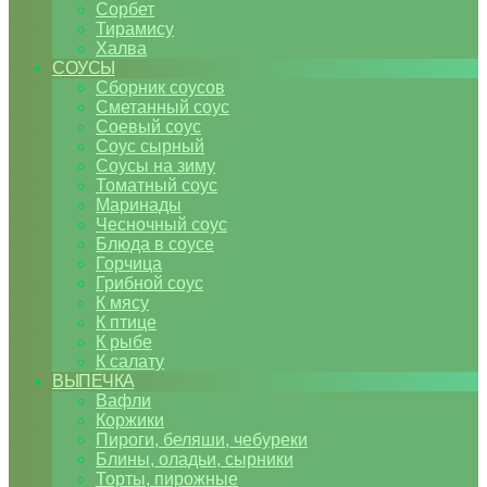
Сорбет
Тирамису
Халва
СОУСЫ
Сборник соусов
Сметанный соус
Соевый соус
Соус сырный
Соусы на зиму
Томатный соус
Маринады
Чесночный соус
Блюда в соусе
Горчица
Грибной соус
К мясу
К птице
К рыбе
К салату
ВЫПЕЧКА
Вафли
Коржики
Пироги, беляши, чебуреки
Блины, оладьи, сырники
Торты, пирожные