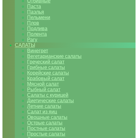
Отбивные
Паста
Паэлья
Пельмени
Плов
Подлива
Полента
Рагу
САЛАТЫ
Винегрет
Вегетарианские салаты
Греческий салат
Грибные салаты
Корейские салаты
Крабовый салат
Мясной салат
Рыбный салат
Салаты с курицей
Диетические салаты
Летние салаты
Салат из яиц
Овощные салаты
Острые салаты
Постные салаты
Простые салаты