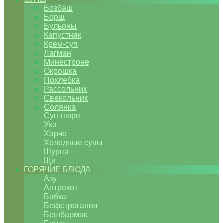
Бозбаш
Борщ
Бульоны
Капустняк
Крем-суп
Лагман
Минестроне
Окрошка
Похлебка
Рассольник
Свекольник
Солянка
Суп-пюре
Уха
Харчо
Холодные супы
Шурпа
Щи
ГОРЯЧИЕ БЛЮДА
Азу
Антрекот
Бабка
Бефстроганов
Бешбармак