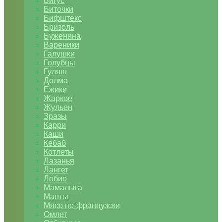
Бигус
Биточки
Бифштекс
Бризоль
Буженина
Вареники
Галушки
Голубцы
Гуляш
Долма
Ежики
Жаркое
Жульен
Зразы
Карри
Каши
Кебаб
Котлеты
Лазанья
Лангет
Лобио
Мамалыга
Манты
Мясо по-французски
Омлет