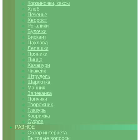
Корзиночки, кексы
Хлеб
Печенье
Хворост
Рогалики
Булочки
Бисквит
Пахлава
Лепешки
Пряники
Пицца
Хачапури
Чизкейк
Штрудель
Шарлотка
Манник
Запеканка
Пончики
Творожник
Глазурь
Коврижка
Суфле
РАЗНОЕ
Обзор интернета
Бытовые вопросы