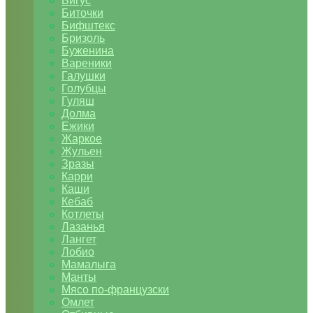
Бигус
Биточки
Бифштекс
Бризоль
Буженина
Вареники
Галушки
Голубцы
Гуляш
Долма
Ежики
Жаркое
Жульен
Зразы
Карри
Каши
Кебаб
Котлеты
Лазанья
Лангет
Лобио
Мамалыга
Манты
Мясо по-французски
Омлет