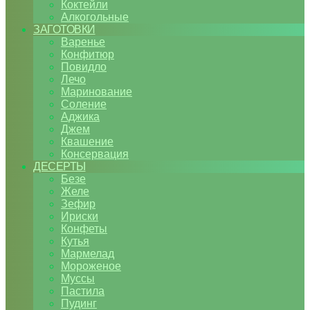
Коктейли
Алкогольные
ЗАГОТОВКИ
Варенье
Конфитюр
Повидло
Лечо
Маринование
Соление
Аджика
Джем
Квашение
Консервация
ДЕСЕРТЫ
Безе
Желе
Зефир
Ириски
Конфеты
Кутья
Мармелад
Мороженое
Муссы
Пастила
Пудинг