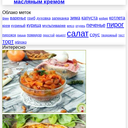
масляным кремом
Облако меток
зима
котлета
варенье
капуста
гриб
духовка
запеканка
блин
кефир
пирог
печенье
курица
мультиварке
куриный
крем
мясо
огурец
салат
соус
помидор
пирожок
пицца
простой
рецепт
творожный
тест
торт
яблоко
Интересно