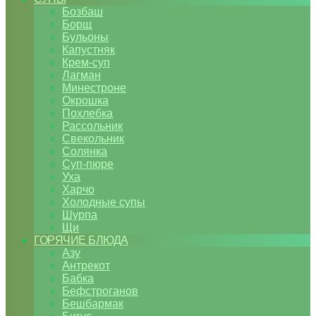
Бозбаш
Борщ
Бульоны
Капустняк
Крем-суп
Лагман
Минестроне
Окрошка
Похлебка
Рассольник
Свекольник
Солянка
Суп-пюре
Уха
Харчо
Холодные супы
Шурпа
Щи
ГОРЯЧИЕ БЛЮДА
Азу
Антрекот
Бабка
Бефстроганов
Бешбармак