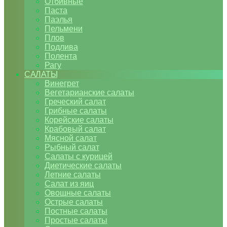
Отбивные
Паста
Паэлья
Пельмени
Плов
Подлива
Полента
Рагу
САЛАТЫ
Винегрет
Вегетарианские салаты
Греческий салат
Грибные салаты
Корейские салаты
Крабовый салат
Мясной салат
Рыбный салат
Салаты с курицей
Диетические салаты
Летние салаты
Салат из яиц
Овощные салаты
Острые салаты
Постные салаты
Простые салаты