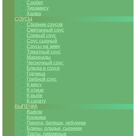
Сорбет
Тирамису
Халва
СОУСЫ
Сборник соусов
Сметанный соус
Соевый соус
Соус сырный
Соусы на зиму
Томатный соус
Маринады
Чесночный соус
Блюда в соусе
Горчица
Грибной соус
К мясу
К птице
К рыбе
К салату
ВЫПЕЧКА
Вафли
Коржики
Пироги, беляши, чебуреки
Блины, оладьи, сырники
Торты, пирожные