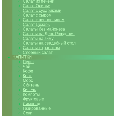
Салат из печени
Салат Оливье
Салат с сухариками
Салат с сыром
Салат с черносливом
Салат Цезарь
Салаты без майонеза
Салаты на День Рождения
Салаты на зиму
Салаты на свадебный стол
Салаты с гранатом
Слоеный салат
НАПИТКИ
Пунш
Чай
Кофе
Квас
Морс
Сбитень
Кисель
Компоты
Фруктовые
Лимонад
Газированные
Соки