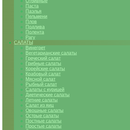
Отбивные
Паста
Паэлья
Пельмени
Плов
Подлива
Полента
Рагу
САЛАТЫ
Винегрет
Вегетарианские салаты
Греческий салат
Грибные салаты
Корейские салаты
Крабовый салат
Мясной салат
Рыбный салат
Салаты с курицей
Диетические салаты
Летние салаты
Салат из яиц
Овощные салаты
Острые салаты
Постные салаты
Простые салаты