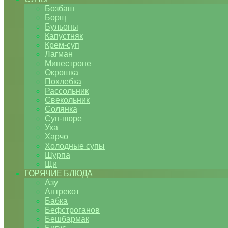
Бозбаш
Борщ
Бульоны
Капустняк
Крем-суп
Лагман
Минестроне
Окрошка
Похлебка
Рассольник
Свекольник
Солянка
Суп-пюре
Уха
Харчо
Холодные супы
Шурпа
Щи
ГОРЯЧИЕ БЛЮДА
Азу
Антрекот
Бабка
Бефстроганов
Бешбармак