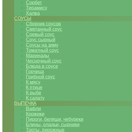
Сорбет
Тирамису
Халва
СОУСЫ
Сборник соусов
Сметанный соус
Соевый соус
Соус сырный
Соусы на зиму
Томатный соус
Маринады
Чесночный соус
Блюда в соусе
Горчица
Грибной соус
К мясу
К птице
К рыбе
К салату
ВЫПЕЧКА
Вафли
Коржики
Пироги, беляши, чебуреки
Блины, оладьи, сырники
Торты, пирожные