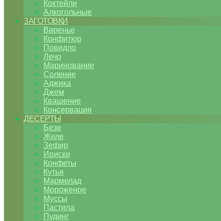
Коктейли
Алкогольные
ЗАГОТОВКИ
Варенье
Конфитюр
Повидло
Лечо
Маринование
Соление
Аджика
Джем
Квашение
Консервация
ДЕСЕРТЫ
Безе
Желе
Зефир
Ириски
Конфеты
Кутья
Мармелад
Мороженое
Муссы
Пастила
Пудинг