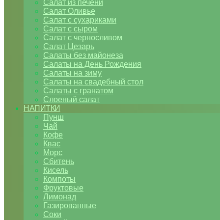
Салат из печени
Салат Оливье
Салат с сухариками
Салат с сыром
Салат с черносливом
Салат Цезарь
Салаты без майонеза
Салаты на День Рождения
Салаты на зиму
Салаты на свадебный стол
Салаты с гранатом
Слоеный салат
НАПИТКИ
Пунш
Чай
Кофе
Квас
Морс
Сбитень
Кисель
Компоты
Фруктовые
Лимонад
Газированные
Соки