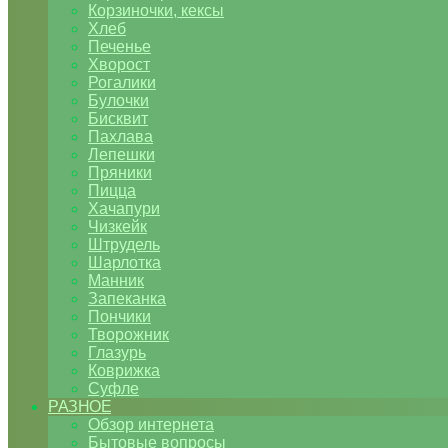
Корзиночки, кексы
Хлеб
Печенье
Хворост
Рогалики
Булочки
Бисквит
Пахлава
Лепешки
Пряники
Пицца
Хачапури
Чизкейк
Штрудель
Шарлотка
Манник
Запеканка
Пончики
Творожник
Глазурь
Коврижка
Суфле
РАЗНОЕ
Обзор интернета
Бытовые вопросы