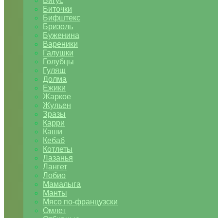
Бигус
Биточки
Бифштекс
Бризоль
Буженина
Вареники
Галушки
Голубцы
Гуляш
Долма
Ежики
Жаркое
Жульен
Зразы
Карри
Каши
Кебаб
Котлеты
Лазанья
Лангет
Лобио
Мамалыга
Манты
Мясо по-французски
Омлет