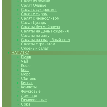
Салат из печени
Салат Оливье
Салат с сухариками
Салат с сыром
Салат с черносливом
Салат Цезарь
Салаты без майонеза
Салаты на День Рождения
Салаты на зиму
Салаты на свадебный стол
Салаты с гранатом
Слоеный салат
НАПИТКИ
Пунш
Чай
Кофе
Квас
Морс
Сбитень
Кисель
Компоты
Фруктовые
Лимонад
Газированные
Соки