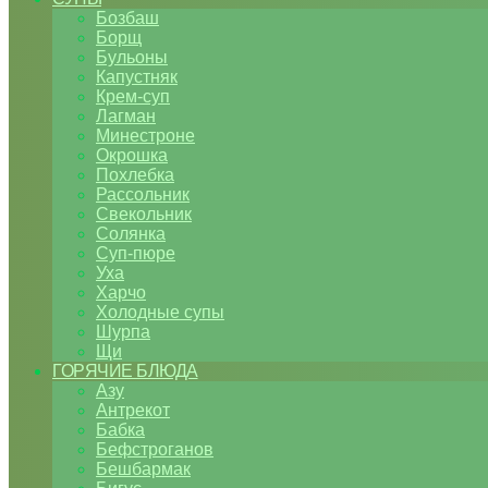
Бозбаш
Борщ
Бульоны
Капустняк
Крем-суп
Лагман
Минестроне
Окрошка
Похлебка
Рассольник
Свекольник
Солянка
Суп-пюре
Уха
Харчо
Холодные супы
Шурпа
Щи
ГОРЯЧИЕ БЛЮДА
Азу
Антрекот
Бабка
Бефстроганов
Бешбармак