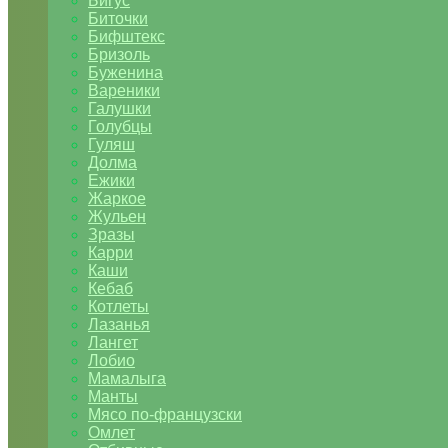
Бигус
Биточки
Бифштекс
Бризоль
Буженина
Вареники
Галушки
Голубцы
Гуляш
Долма
Ежики
Жаркое
Жульен
Зразы
Карри
Каши
Кебаб
Котлеты
Лазанья
Лангет
Лобио
Мамалыга
Манты
Мясо по-французски
Омлет