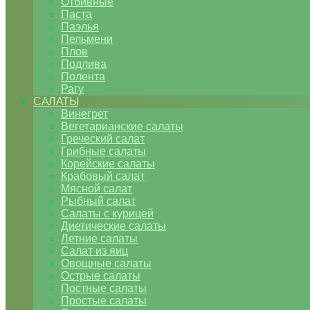
Отбивные
Паста
Паэлья
Пельмени
Плов
Подлива
Полента
Рагу
САЛАТЫ
Винегрет
Вегетарианские салаты
Греческий салат
Грибные салаты
Корейские салаты
Крабовый салат
Мясной салат
Рыбный салат
Салаты с курицей
Диетические салаты
Летние салаты
Салат из яиц
Овощные салаты
Острые салаты
Постные салаты
Простые салаты