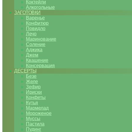
Коктейли
Алкогольные
ЗАГОТОВКИ
Варенье
Конфитюр
Повидло
Лечо
Маринование
Соление
Аджика
Джем
Квашение
Консервация
ДЕСЕРТЫ
Безе
Желе
Зефир
Ириски
Конфеты
Кутья
Мармелад
Мороженое
Муссы
Пастила
Пудинг