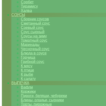
Сорбет
Тирамису
Халва
СОУСЫ
Сборник соусов
Сметанный соус
Соевый соус
Соус сырный
Соусы на зиму
Томатный соус
Маринады
Чесночный соус
Блюда в соусе
Горчица
Грибной соус
К мясу
К птице
К рыбе
К салату
ВЫПЕЧКА
Вафли
Коржики
Пироги, беляши, чебуреки
Блины, оладьи, сырники
Торты, пирожные