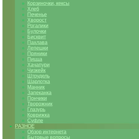
Корзиночки, кексы
Хлеб
Печенье
Хворост
Рогалики
Булочки
Бисквит
Пахлава
Лепешки
Пряники
Пицца
Хачапури
Чизкейк
Штрудель
Шарлотка
Манник
Запеканка
Пончики
Творожник
Глазурь
Коврижка
Суфле
РАЗНОЕ
Обзор интернета
Бытовые вопросы