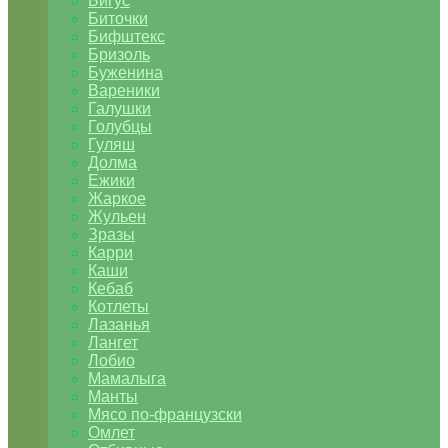
Бигус
Биточки
Бифштекс
Бризоль
Буженина
Вареники
Галушки
Голубцы
Гуляш
Долма
Ежики
Жаркое
Жульен
Зразы
Карри
Каши
Кебаб
Котлеты
Лазанья
Лангет
Лобио
Мамалыга
Манты
Мясо по-французски
Омлет