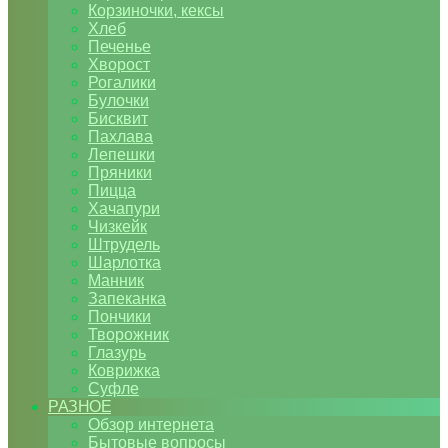
Корзиночки, кексы
Хлеб
Печенье
Хворост
Рогалики
Булочки
Бисквит
Пахлава
Лепешки
Пряники
Пицца
Хачапури
Чизкейк
Штрудель
Шарлотка
Манник
Запеканка
Пончики
Творожник
Глазурь
Коврижка
Суфле
РАЗНОЕ
Обзор интернета
Бытовые вопросы