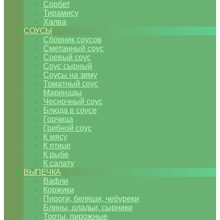
Сорбет
Тирамису
Халва
СОУСЫ
Сборник соусов
Сметанный соус
Соевый соус
Соус сырный
Соусы на зиму
Томатный соус
Маринады
Чесночный соус
Блюда в соусе
Горчица
Грибной соус
К мясу
К птице
К рыбе
К салату
ВЫПЕЧКА
Вафли
Коржики
Пироги, беляши, чебуреки
Блины, оладьи, сырники
Торты, пирожные