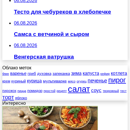
06.08.2026
Тесто для чебуреков в хлебопечке
06.08.2026
Самса с ветчиной и сыром
06.08.2026
Венгерская ватрушка
Облако меток
зима
котлета
варенье
капуста
гриб
духовка
запеканка
блин
кефир
пирог
печенье
курица
мультиварке
куриный
крем
мясо
огурец
салат
соус
помидор
пирожок
пицца
простой
рецепт
творожный
тест
торт
яблоко
Интересно