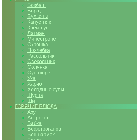
Бозбаш
Борщ
Бульоны
Капустняк
Крем-суп
Лагман
Минестроне
Окрошка
Похлебка
Рассольник
Свекольник
Солянка
Суп-пюре
Уха
Харчо
Холодные супы
Шурпа
Щи
ГОРЯЧИЕ БЛЮДА
Азу
Антрекот
Бабка
Бефстроганов
Бешбармак