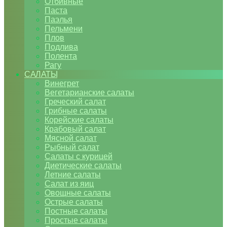
Отбивные
Паста
Паэлья
Пельмени
Плов
Подлива
Полента
Рагу
САЛАТЫ
Винегрет
Вегетарианские салаты
Греческий салат
Грибные салаты
Корейские салаты
Крабовый салат
Мясной салат
Рыбный салат
Салаты с курицей
Диетические салаты
Летние салаты
Салат из яиц
Овощные салаты
Острые салаты
Постные салаты
Простые салаты