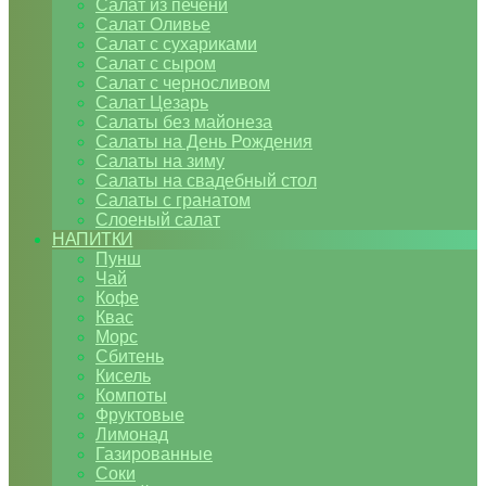
Салат из печени
Салат Оливье
Салат с сухариками
Салат с сыром
Салат с черносливом
Салат Цезарь
Салаты без майонеза
Салаты на День Рождения
Салаты на зиму
Салаты на свадебный стол
Салаты с гранатом
Слоеный салат
НАПИТКИ
Пунш
Чай
Кофе
Квас
Морс
Сбитень
Кисель
Компоты
Фруктовые
Лимонад
Газированные
Соки