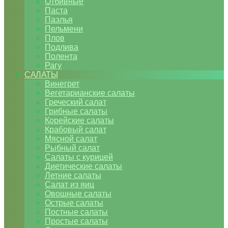
Отбивные
Паста
Паэлья
Пельмени
Плов
Подлива
Полента
Рагу
САЛАТЫ
Винегрет
Вегетарианские салаты
Греческий салат
Грибные салаты
Корейские салаты
Крабовый салат
Мясной салат
Рыбный салат
Салаты с курицей
Диетические салаты
Летние салаты
Салат из яиц
Овощные салаты
Острые салаты
Постные салаты
Простые салаты