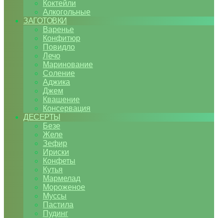
Коктейли
Алкогольные
ЗАГОТОВКИ
Варенье
Конфитюр
Повидло
Лечо
Маринование
Соление
Аджика
Джем
Квашение
Консервация
ДЕСЕРТЫ
Безе
Желе
Зефир
Ириски
Конфеты
Кутья
Мармелад
Мороженое
Муссы
Пастила
Пудинг