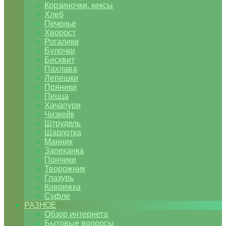
Корзиночки, кексы
Хлеб
Печенье
Хворост
Рогалики
Булочки
Бисквит
Пахлава
Лепешки
Пряники
Пицца
Хачапури
Чизкейк
Штрудель
Шарлотка
Манник
Запеканка
Пончики
Творожник
Глазурь
Коврижка
Суфле
РАЗНОЕ
Обзор интернета
Бытовые вопросы