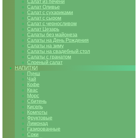
Салат из печени
Салат Оливье
Салат с сухариками
Салат с сыром
Салат с черносливом
Салат Цезарь
Салаты без майонеза
Салаты на День Рождения
Салаты на зиму
Салаты на свадебный стол
Салаты с гранатом
Слоеный салат
НАПИТКИ
Пунш
Чай
Кофе
Квас
Морс
Сбитень
Кисель
Компоты
Фруктовые
Лимонад
Газированные
Соки