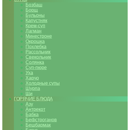
Бозбаш
Борщ
Бульоны
Капустняк
Крем-суп
Лагман
Минестроне
Окрошка
Похлебка
Рассольник
Свекольник
Солянка
Суп-пюре
Уха
Харчо
Холодные супы
Шурпа
Щи
ГОРЯЧИЕ БЛЮДА
Азу
Антрекот
Бабка
Бефстроганов
Бешбармак