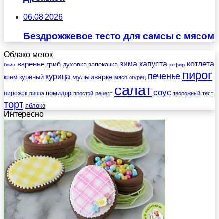
06.08.2026
Бездрожжевое тесто для самсы с мясом
Облако меток
зима
котлета
варенье
капуста
гриб
духовка
запеканка
блин
кефир
пирог
печенье
курица
мультиварке
куриный
крем
мясо
огурец
салат
соус
помидор
пирожок
пицца
простой
рецепт
творожный
тест
торт
яблоко
Интересно