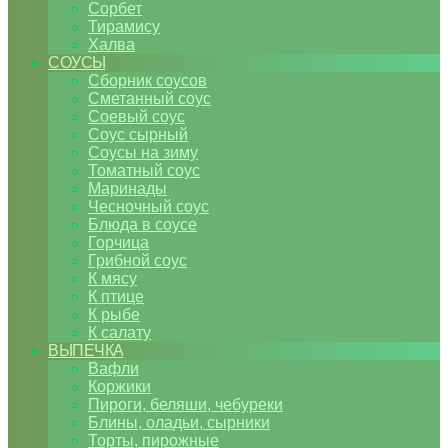
Сорбет
Тирамису
Халва
СОУСЫ
Сборник соусов
Сметанный соус
Соевый соус
Соус сырный
Соусы на зиму
Томатный соус
Маринады
Чесночный соус
Блюда в соусе
Горчица
Грибной соус
К мясу
К птице
К рыбе
К салату
ВЫПЕЧКА
Вафли
Коржики
Пироги, беляши, чебуреки
Блины, оладьи, сырники
Торты, пирожные