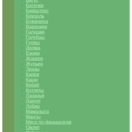
Бигус
Биточки
Бифштекс
Бризоль
Буженина
Вареники
Галушки
Голубцы
Гуляш
Долма
Ежики
Жаркое
Жульен
Зразы
Карри
Каши
Кебаб
Котлеты
Лазанья
Лангет
Лобио
Мамалыга
Манты
Мясо по-французски
Омлет