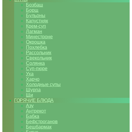
Бозбаш
Борщ
Бульоны
Капустняк
Крем-суп
Лагман
Минестроне
Окрошка
Похлебка
Рассольник
Свекольник
Солянка
Суп-пюре
Уха
Харчо
Холодные супы
Шурпа
Щи
ГОРЯЧИЕ БЛЮДА
Азу
Антрекот
Бабка
Бефстроганов
Бешбармак