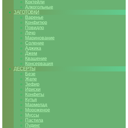
Коктейли
Алкогольные
ЗАГОТОВКИ
Варенье
Конфитюр
Повидло
Лечо
Маринование
Соление
Аджика
Джем
Квашение
Консервация
ДЕСЕРТЫ
Безе
Желе
Зефир
Ириски
Конфеты
Кутья
Мармелад
Мороженое
Муссы
Пастила
Пудинг