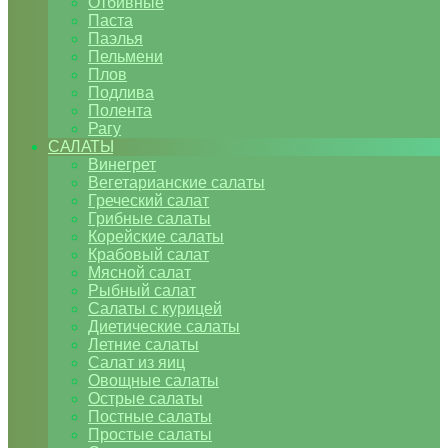
Отбивные
Паста
Паэлья
Пельмени
Плов
Подлива
Полента
Рагу
САЛАТЫ
Винегрет
Вегетарианские салаты
Греческий салат
Грибные салаты
Корейские салаты
Крабовый салат
Мясной салат
Рыбный салат
Салаты с курицей
Диетические салаты
Летние салаты
Салат из яиц
Овощные салаты
Острые салаты
Постные салаты
Простые салаты