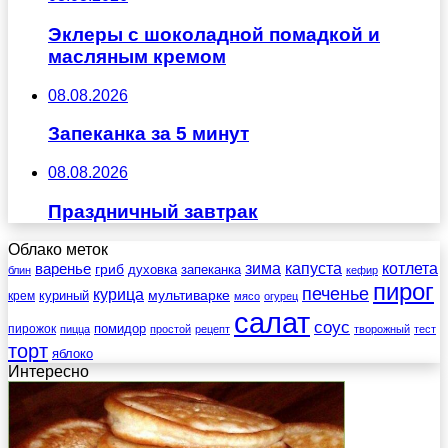
Эклеры с шоколадной помадкой и
масляным кремом
08.08.2026
Запеканка за 5 минут
08.08.2026
Праздничный завтрак
Облако меток
зима
котлета
варенье
капуста
гриб
духовка
запеканка
блин
кефир
пирог
печенье
курица
мультиварке
куриный
крем
мясо
огурец
салат
соус
помидор
пирожок
пицца
простой
рецепт
творожный
тест
торт
яблоко
Интересно