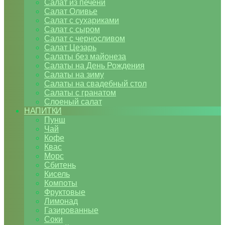
Салат из печени
Салат Оливье
Салат с сухариками
Салат с сыром
Салат с черносливом
Салат Цезарь
Салаты без майонеза
Салаты на День Рождения
Салаты на зиму
Салаты на свадебный стол
Салаты с гранатом
Слоеный салат
НАПИТКИ
Пунш
Чай
Кофе
Квас
Морс
Сбитень
Кисель
Компоты
Фруктовые
Лимонад
Газированные
Соки