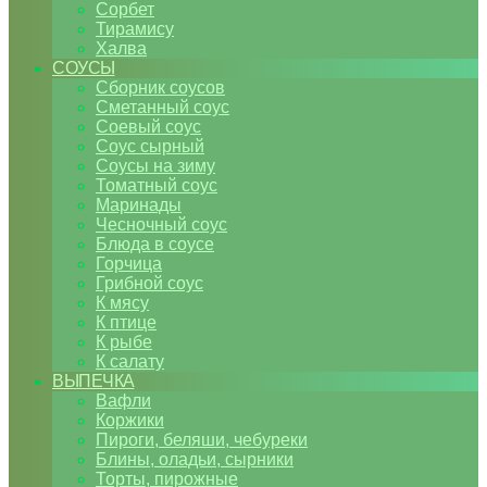
Сорбет
Тирамису
Халва
СОУСЫ
Сборник соусов
Сметанный соус
Соевый соус
Соус сырный
Соусы на зиму
Томатный соус
Маринады
Чесночный соус
Блюда в соусе
Горчица
Грибной соус
К мясу
К птице
К рыбе
К салату
ВЫПЕЧКА
Вафли
Коржики
Пироги, беляши, чебуреки
Блины, оладьи, сырники
Торты, пирожные