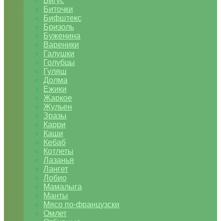
Бигус
Биточки
Бифштекс
Бризоль
Буженина
Вареники
Галушки
Голубцы
Гуляш
Долма
Ежики
Жаркое
Жульен
Зразы
Карри
Каши
Кебаб
Котлеты
Лазанья
Лангет
Лобио
Мамалыга
Манты
Мясо по-французски
Омлет