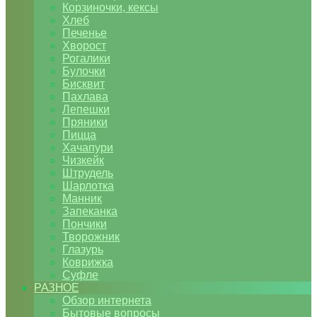
Корзиночки, кексы
Хлеб
Печенье
Хворост
Рогалики
Булочки
Бисквит
Пахлава
Лепешки
Пряники
Пицца
Хачапури
Чизкейк
Штрудель
Шарлотка
Манник
Запеканка
Пончики
Творожник
Глазурь
Коврижка
Суфле
РАЗНОЕ
Обзор интернета
Бытовые вопросы