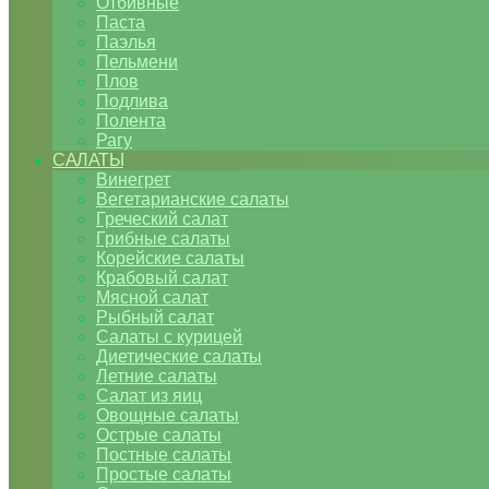
Отбивные
Паста
Паэлья
Пельмени
Плов
Подлива
Полента
Рагу
САЛАТЫ
Винегрет
Вегетарианские салаты
Греческий салат
Грибные салаты
Корейские салаты
Крабовый салат
Мясной салат
Рыбный салат
Салаты с курицей
Диетические салаты
Летние салаты
Салат из яиц
Овощные салаты
Острые салаты
Постные салаты
Простые салаты