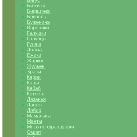
Бигус
Биточки
Бифштекс
Бризоль
Буженина
Вареники
Галушки
Голубцы
Гуляш
Долма
Ежики
Жаркое
Жульен
Зразы
Карри
Каши
Кебаб
Котлеты
Лазанья
Лангет
Лобио
Мамалыга
Манты
Мясо по-французски
Омлет