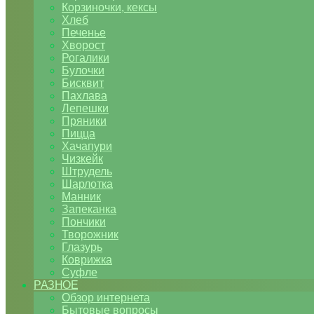
Корзиночки, кексы
Хлеб
Печенье
Хворост
Рогалики
Булочки
Бисквит
Пахлава
Лепешки
Пряники
Пицца
Хачапури
Чизкейк
Штрудель
Шарлотка
Манник
Запеканка
Пончики
Творожник
Глазурь
Коврижка
Суфле
РАЗНОЕ
Обзор интернета
Бытовые вопросы