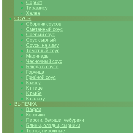
Сорбет
Тирамису
Халва
СОУСЫ
Сборник соусов
Сметанный соус
Соевый соус
Соус сырный
Соусы на зиму
Томатный соус
Маринады
Чесночный соус
Блюда в соусе
Горчица
Грибной соус
К мясу
К птице
К рыбе
К салату
ВЫПЕЧКА
Вафли
Коржики
Пироги, беляши, чебуреки
Блины, оладьи, сырники
Торты, пирожные