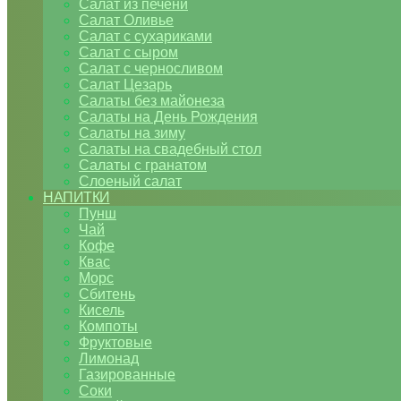
Салат из печени
Салат Оливье
Салат с сухариками
Салат с сыром
Салат с черносливом
Салат Цезарь
Салаты без майонеза
Салаты на День Рождения
Салаты на зиму
Салаты на свадебный стол
Салаты с гранатом
Слоеный салат
НАПИТКИ
Пунш
Чай
Кофе
Квас
Морс
Сбитень
Кисель
Компоты
Фруктовые
Лимонад
Газированные
Соки