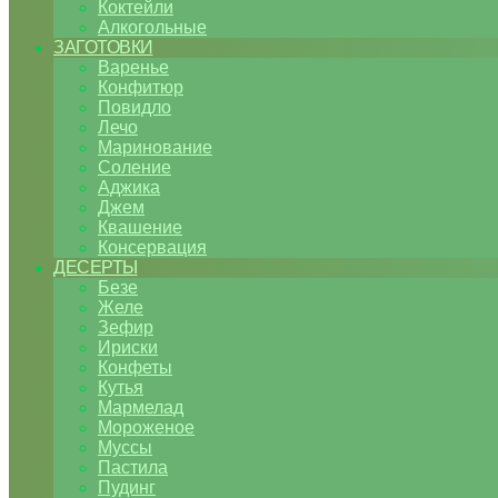
Коктейли
Алкогольные
ЗАГОТОВКИ
Варенье
Конфитюр
Повидло
Лечо
Маринование
Соление
Аджика
Джем
Квашение
Консервация
ДЕСЕРТЫ
Безе
Желе
Зефир
Ириски
Конфеты
Кутья
Мармелад
Мороженое
Муссы
Пастила
Пудинг