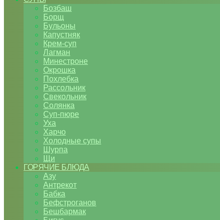
Бозбаш
Борщ
Бульоны
Капустняк
Крем-суп
Лагман
Минестроне
Окрошка
Похлебка
Рассольник
Свекольник
Солянка
Суп-пюре
Уха
Харчо
Холодные супы
Шурпа
Щи
ГОРЯЧИЕ БЛЮДА
Азу
Антрекот
Бабка
Бефстроганов
Бешбармак