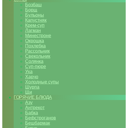
Бозбаш
Борщ
Бульоны
Капустняк
Крем-суп
Лагман
Минестроне
Окрошка
Похлебка
Рассольник
Свекольник
Солянка
Суп-пюре
Уха
Харчо
Холодные супы
Шурпа
Щи
ГОРЯЧИЕ БЛЮДА
Азу
Антрекот
Бабка
Бефстроганов
Бешбармак