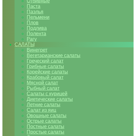
Отбивные
Паста
Паэлья
Пельмени
Плов
Подлива
Полента
Рагу
САЛАТЫ
Винегрет
Вегетарианские салаты
Греческий салат
Грибные салаты
Корейские салаты
Крабовый салат
Мясной салат
Рыбный салат
Салаты с курицей
Диетические салаты
Летние салаты
Салат из яиц
Овощные салаты
Острые салаты
Постные салаты
Простые салаты