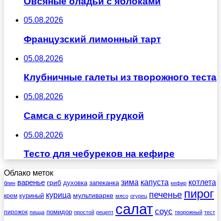
Овсяные оладьи с яблоками
05.08.2026
Французский лимонный тарт
05.08.2026
Клубничные галеты из творожного теста
05.08.2026
Самса с куриной грудкой
05.08.2026
Тесто для чебуреков на кефире
Облако меток
зима
котлета
варенье
капуста
гриб
духовка
запеканка
блин
кефир
пирог
печенье
курица
мультиварке
куриный
крем
мясо
огурец
салат
соус
помидор
пирожок
пицца
простой
рецепт
творожный
тест