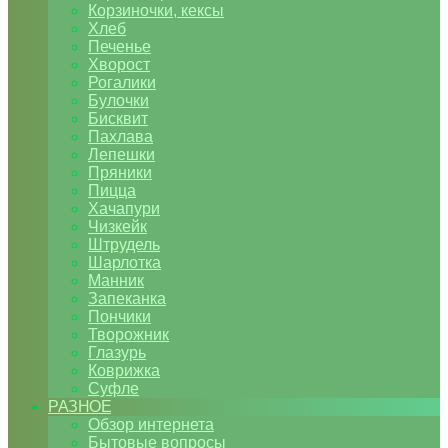
Корзиночки, кексы
Хлеб
Печенье
Хворост
Рогалики
Булочки
Бисквит
Пахлава
Лепешки
Пряники
Пицца
Хачапури
Чизкейк
Штрудель
Шарлотка
Манник
Запеканка
Пончики
Творожник
Глазурь
Коврижка
Суфле
РАЗНОЕ
Обзор интернета
Бытовые вопросы