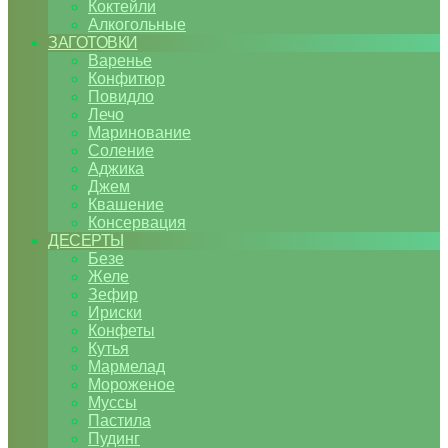
Коктейли
Алкогольные
ЗАГОТОВКИ
Варенье
Конфитюр
Повидло
Лечо
Маринование
Соление
Аджика
Джем
Квашение
Консервация
ДЕСЕРТЫ
Безе
Желе
Зефир
Ириски
Конфеты
Кутья
Мармелад
Мороженое
Муссы
Пастила
Пудинг