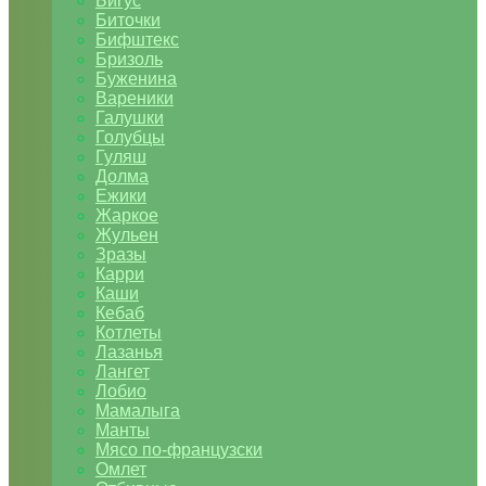
Бигус
Биточки
Бифштекс
Бризоль
Буженина
Вареники
Галушки
Голубцы
Гуляш
Долма
Ежики
Жаркое
Жульен
Зразы
Карри
Каши
Кебаб
Котлеты
Лазанья
Лангет
Лобио
Мамалыга
Манты
Мясо по-французски
Омлет