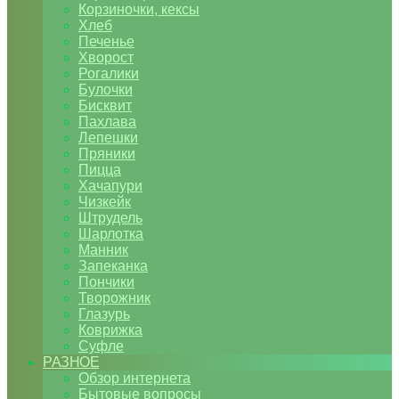
Корзиночки, кексы
Хлеб
Печенье
Хворост
Рогалики
Булочки
Бисквит
Пахлава
Лепешки
Пряники
Пицца
Хачапури
Чизкейк
Штрудель
Шарлотка
Манник
Запеканка
Пончики
Творожник
Глазурь
Коврижка
Суфле
РАЗНОЕ
Обзор интернета
Бытовые вопросы