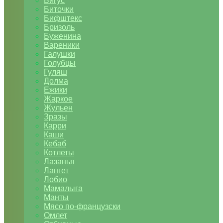
Бигус
Биточки
Бифштекс
Бризоль
Буженина
Вареники
Галушки
Голубцы
Гуляш
Долма
Ежики
Жаркое
Жульен
Зразы
Карри
Каши
Кебаб
Котлеты
Лазанья
Лангет
Лобио
Мамалыга
Манты
Мясо по-французски
Омлет