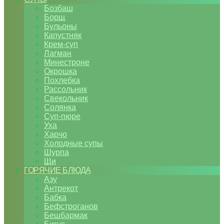
Бозбаш
Борщ
Бульоны
Капустняк
Крем-суп
Лагман
Минестроне
Окрошка
Похлебка
Рассольник
Свекольник
Солянка
Суп-пюре
Уха
Харчо
Холодные супы
Шурпа
Щи
ГОРЯЧИЕ БЛЮДА
Азу
Антрекот
Бабка
Бефстроганов
Бешбармак