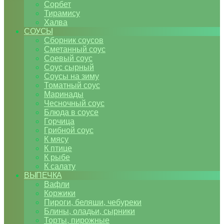
Сорбет
Тирамису
Халва
СОУСЫ
Сборник соусов
Сметанный соус
Соевый соус
Соус сырный
Соусы на зиму
Томатный соус
Маринады
Чесночный соус
Блюда в соусе
Горчица
Грибной соус
К мясу
К птице
К рыбе
К салату
ВЫПЕЧКА
Вафли
Коржики
Пироги, беляши, чебуреки
Блины, оладьи, сырники
Торты, пирожные