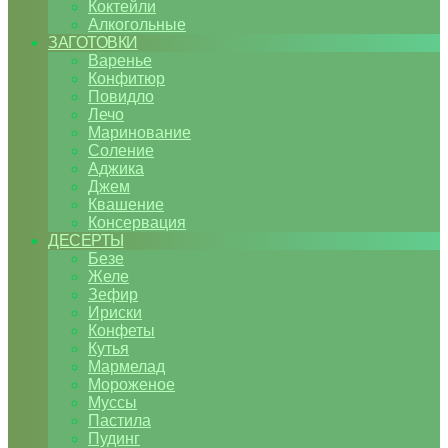
Коктейли
Алкогольные
ЗАГОТОВКИ
Варенье
Конфитюр
Повидло
Лечо
Маринование
Соление
Аджика
Джем
Квашение
Консервация
ДЕСЕРТЫ
Безе
Желе
Зефир
Ириски
Конфеты
Кутья
Мармелад
Мороженое
Муссы
Пастила
Пудинг