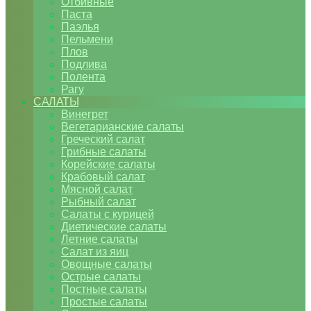
Отбивные
Паста
Паэлья
Пельмени
Плов
Подлива
Полента
Рагу
САЛАТЫ
Винегрет
Вегетарианские салаты
Греческий салат
Грибные салаты
Корейские салаты
Крабовый салат
Мясной салат
Рыбный салат
Салаты с курицей
Диетические салаты
Летние салаты
Салат из яиц
Овощные салаты
Острые салаты
Постные салаты
Простые салаты