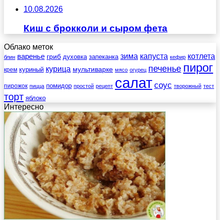
10.08.2026
Киш с брокколи и сыром фета
Облако меток
зима
котлета
варенье
капуста
гриб
духовка
запеканка
блин
кефир
пирог
печенье
курица
мультиварке
куриный
крем
мясо
огурец
салат
соус
помидор
пирожок
пицца
простой
рецепт
творожный
тест
торт
яблоко
Интересно