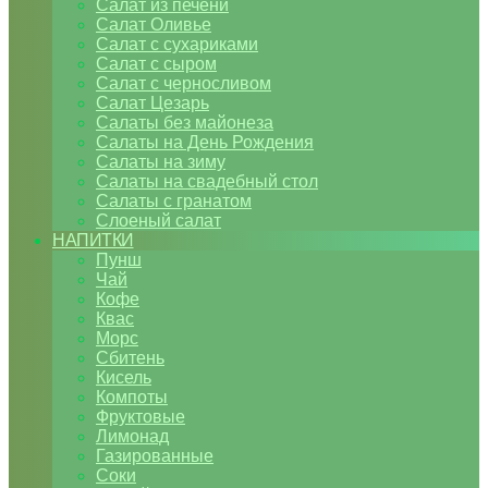
Салат из печени
Салат Оливье
Салат с сухариками
Салат с сыром
Салат с черносливом
Салат Цезарь
Салаты без майонеза
Салаты на День Рождения
Салаты на зиму
Салаты на свадебный стол
Салаты с гранатом
Слоеный салат
НАПИТКИ
Пунш
Чай
Кофе
Квас
Морс
Сбитень
Кисель
Компоты
Фруктовые
Лимонад
Газированные
Соки