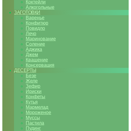
Коктейли
Алкогольные
ЗАГОТОВКИ
Варенье
Конфитюр
Повидло
Лечо
Маринование
Соление
Аджика
Джем
Квашение
Консервация
ДЕСЕРТЫ
Безе
Желе
Зефир
Ириски
Конфеты
Кутья
Мармелад
Мороженое
Муссы
Пастила
Пудинг