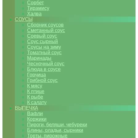
Сорбет
Тирамису
Халва
СОУСЫ
Сборник соусов
Сметанный соус
Соевый соус
Соус сырный
Соусы на зиму
Томатный соус
Маринады
Чесночный соус
Блюда в соусе
Горчица
Грибной соус
К мясу
К птице
К рыбе
К салату
ВЫПЕЧКА
Вафли
Коржики
Пироги, беляши, чебуреки
Блины, оладьи, сырники
Торты, пирожные