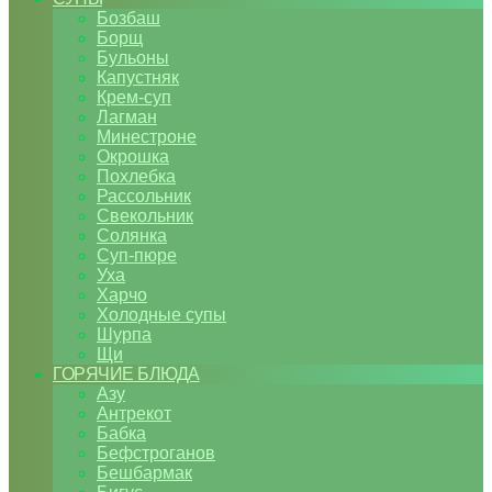
Бозбаш
Борщ
Бульоны
Капустняк
Крем-суп
Лагман
Минестроне
Окрошка
Похлебка
Рассольник
Свекольник
Солянка
Суп-пюре
Уха
Харчо
Холодные супы
Шурпа
Щи
ГОРЯЧИЕ БЛЮДА
Азу
Антрекот
Бабка
Бефстроганов
Бешбармак