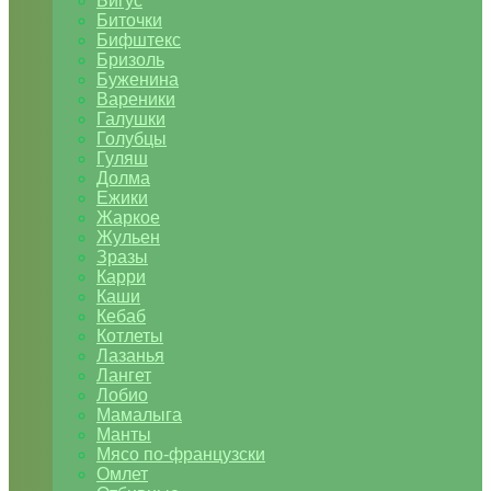
Бигус
Биточки
Бифштекс
Бризоль
Буженина
Вареники
Галушки
Голубцы
Гуляш
Долма
Ежики
Жаркое
Жульен
Зразы
Карри
Каши
Кебаб
Котлеты
Лазанья
Лангет
Лобио
Мамалыга
Манты
Мясо по-французски
Омлет