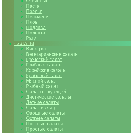
Отбивные
Паста
Паэлья
Пельмени
Плов
Подлива
Полента
Рагу
САЛАТЫ
Винегрет
Вегетарианские салаты
Греческий салат
Грибные салаты
Корейские салаты
Крабовый салат
Мясной салат
Рыбный салат
Салаты с курицей
Диетические салаты
Летние салаты
Салат из яиц
Овощные салаты
Острые салаты
Постные салаты
Простые салаты