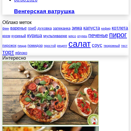
Венгерская ватрушка
Облако меток
зима
котлета
варенье
капуста
гриб
духовка
запеканка
блин
кефир
пирог
печенье
курица
мультиварке
куриный
крем
мясо
огурец
салат
соус
помидор
пирожок
пицца
простой
рецепт
творожный
тест
торт
яблоко
Интересно