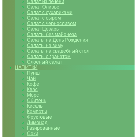
Салат из печени
Салат Оливье
Салат с сухариками
Салат с сыром
Салат с черносливом
Салат Цезарь
Салаты без майонеза
Салаты на День Рождения
Салаты на зиму
Салаты на свадебный стол
Салаты с гранатом
Слоеный салат
НАПИТКИ
Пунш
Чай
Кофе
Квас
Морс
Сбитень
Кисель
Компоты
Фруктовые
Лимонад
Газированные
Соки