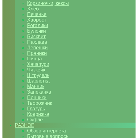
Корзиночки, кексы
Хлеб
Печенье
Хворост
Рогалики
Булочки
Бисквит
Пахлава
Лепешки
Пряники
Пицца
Хачапури
Чизкейк
Штрудель
Шарлотка
Манник
Запеканка
Пончики
Творожник
Глазурь
Коврижка
Суфле
РАЗНОЕ
Обзор интернета
Бытовые вопросы