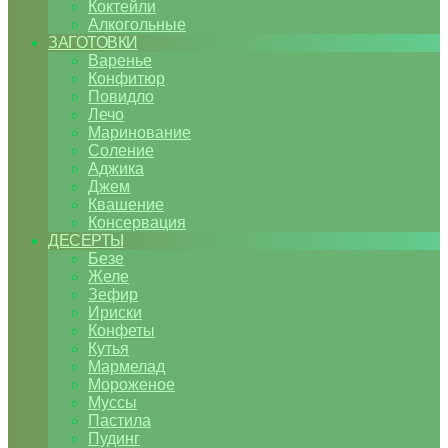
Коктейли
Алкогольные
ЗАГОТОВКИ
Варенье
Конфитюр
Повидло
Лечо
Маринование
Соление
Аджика
Джем
Квашение
Консервация
ДЕСЕРТЫ
Безе
Желе
Зефир
Ириски
Конфеты
Кутья
Мармелад
Мороженое
Муссы
Пастила
Пудинг