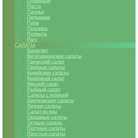
Отбивные
Паста
Паэлья
Пельмени
Плов
Подлива
Полента
Рагу
САЛАТЫ
Винегрет
Вегетарианские салаты
Греческий салат
Грибные салаты
Корейские салаты
Крабовый салат
Мясной салат
Рыбный салат
Салаты с курицей
Диетические салаты
Летние салаты
Салат из яиц
Овощные салаты
Острые салаты
Постные салаты
Простые салаты