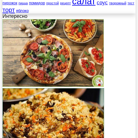
салат
соус
помидор
пирожок
пицца
простой
рецепт
творожный
тест
торт
яблоко
Интересно