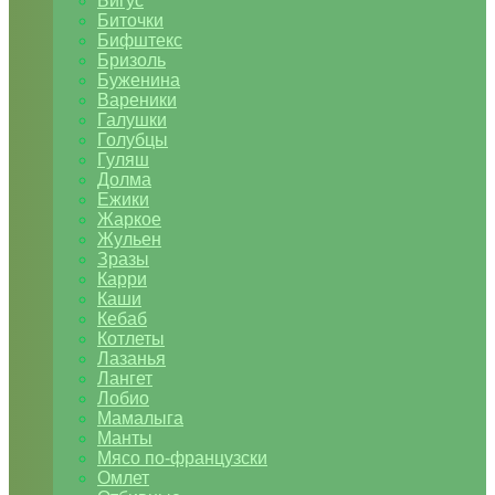
Бигус
Биточки
Бифштекс
Бризоль
Буженина
Вареники
Галушки
Голубцы
Гуляш
Долма
Ежики
Жаркое
Жульен
Зразы
Карри
Каши
Кебаб
Котлеты
Лазанья
Лангет
Лобио
Мамалыга
Манты
Мясо по-французски
Омлет