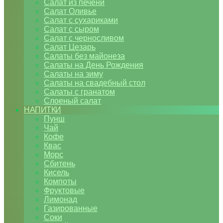
Салат из печени
Салат Оливье
Салат с сухариками
Салат с сыром
Салат с черносливом
Салат Цезарь
Салаты без майонеза
Салаты на День Рождения
Салаты на зиму
Салаты на свадебный стол
Салаты с гранатом
Слоеный салат
НАПИТКИ
Пунш
Чай
Кофе
Квас
Морс
Сбитень
Кисель
Компоты
Фруктовые
Лимонад
Газированные
Соки