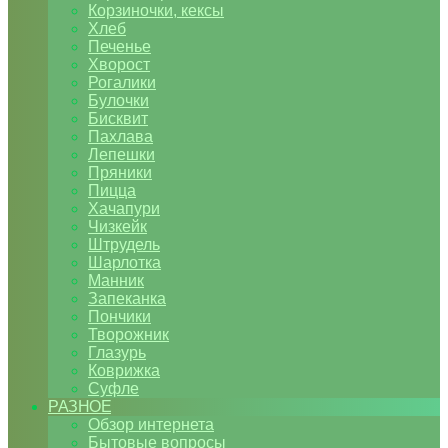
Корзиночки, кексы
Хлеб
Печенье
Хворост
Рогалики
Булочки
Бисквит
Пахлава
Лепешки
Пряники
Пицца
Хачапури
Чизкейк
Штрудель
Шарлотка
Манник
Запеканка
Пончики
Творожник
Глазурь
Коврижка
Суфле
РАЗНОЕ
Обзор интернета
Бытовые вопросы