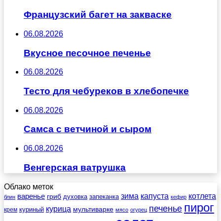
Французский багет на закваске
06.08.2026
Вкусное песочное печенье
06.08.2026
Тесто для чебуреков в хлебопечке
06.08.2026
Самса с ветчиной и сыром
06.08.2026
Венгерская ватрушка
Облако меток
зима
котлета
варенье
капуста
гриб
духовка
запеканка
блин
кефир
пирог
печенье
курица
мультиварке
куриный
крем
мясо
огурец