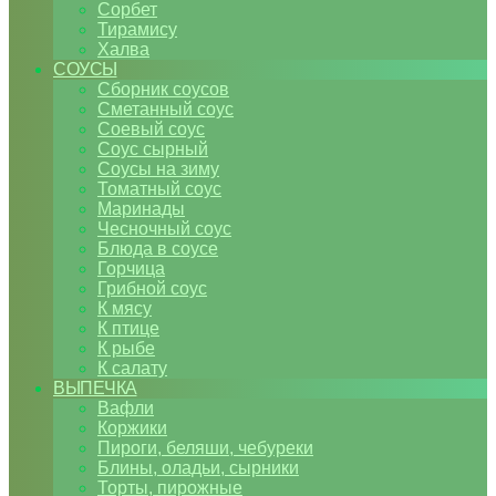
Сорбет
Тирамису
Халва
СОУСЫ
Сборник соусов
Сметанный соус
Соевый соус
Соус сырный
Соусы на зиму
Томатный соус
Маринады
Чесночный соус
Блюда в соусе
Горчица
Грибной соус
К мясу
К птице
К рыбе
К салату
ВЫПЕЧКА
Вафли
Коржики
Пироги, беляши, чебуреки
Блины, оладьи, сырники
Торты, пирожные