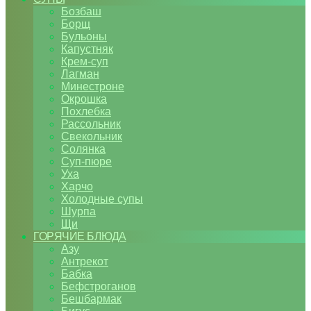
Бозбаш
Борщ
Бульоны
Капустняк
Крем-суп
Лагман
Минестроне
Окрошка
Похлебка
Рассольник
Свекольник
Солянка
Суп-пюре
Уха
Харчо
Холодные супы
Шурпа
Щи
ГОРЯЧИЕ БЛЮДА
Азу
Антрекот
Бабка
Бефстроганов
Бешбармак