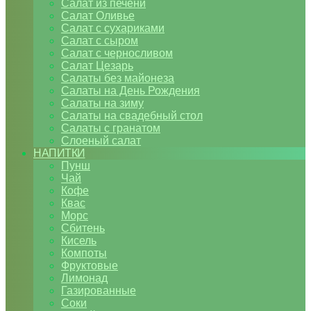
Салат из печени
Салат Оливье
Салат с сухариками
Салат с сыром
Салат с черносливом
Салат Цезарь
Салаты без майонеза
Салаты на День Рождения
Салаты на зиму
Салаты на свадебный стол
Салаты с гранатом
Слоеный салат
НАПИТКИ
Пунш
Чай
Кофе
Квас
Морс
Сбитень
Кисель
Компоты
Фруктовые
Лимонад
Газированные
Соки