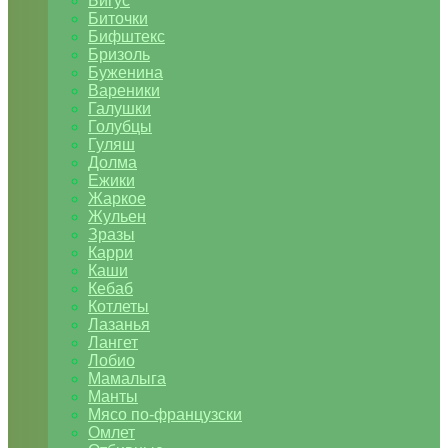
Бигус
Биточки
Бифштекс
Бризоль
Буженина
Вареники
Галушки
Голубцы
Гуляш
Долма
Ежики
Жаркое
Жульен
Зразы
Карри
Каши
Кебаб
Котлеты
Лазанья
Лангет
Лобио
Мамалыга
Манты
Мясо по-французски
Омлет