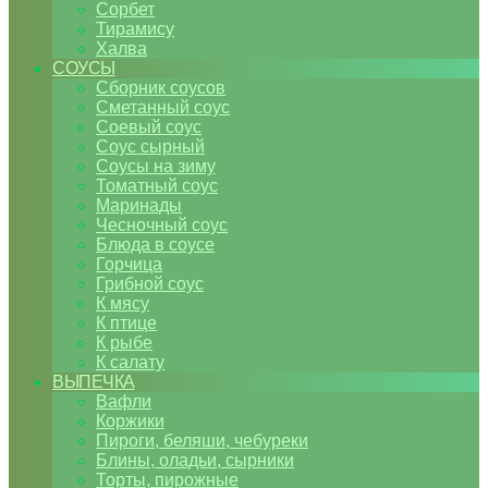
Сорбет
Тирамису
Халва
СОУСЫ
Сборник соусов
Сметанный соус
Соевый соус
Соус сырный
Соусы на зиму
Томатный соус
Маринады
Чесночный соус
Блюда в соусе
Горчица
Грибной соус
К мясу
К птице
К рыбе
К салату
ВЫПЕЧКА
Вафли
Коржики
Пироги, беляши, чебуреки
Блины, оладьи, сырники
Торты, пирожные