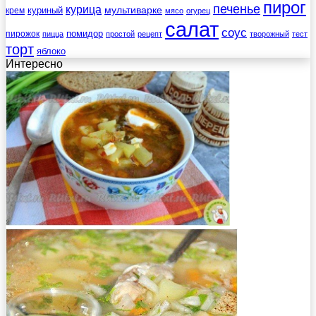
пирог
печенье
курица
мультиварке
куриный
крем
мясо
огурец
салат
соус
помидор
пирожок
пицца
простой
рецепт
творожный
тест
торт
яблоко
Интересно