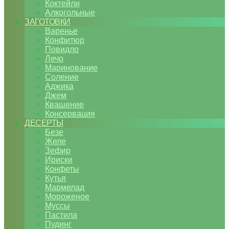
Коктейли
Алкогольные
ЗАГОТОВКИ
Варенье
Конфитюр
Повидло
Лечо
Маринование
Соление
Аджика
Джем
Квашение
Консервация
ДЕСЕРТЫ
Безе
Желе
Зефир
Ириски
Конфеты
Кутья
Мармелад
Мороженое
Муссы
Пастила
Пудинг