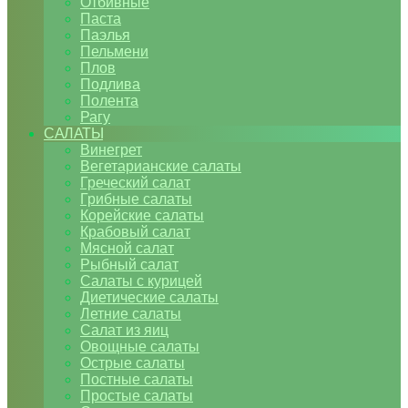
Отбивные
Паста
Паэлья
Пельмени
Плов
Подлива
Полента
Рагу
САЛАТЫ
Винегрет
Вегетарианские салаты
Греческий салат
Грибные салаты
Корейские салаты
Крабовый салат
Мясной салат
Рыбный салат
Салаты с курицей
Диетические салаты
Летние салаты
Салат из яиц
Овощные салаты
Острые салаты
Постные салаты
Простые салаты