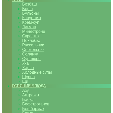
Бозбаш
Борщ
Бульоны
Капустняк
Крем-суп
Лагман
Минестроне
Окрошка
Похлебка
Рассольник
Свекольник
Солянка
Суп-пюре
Уха
Харчо
Холодные супы
Шурпа
Щи
ГОРЯЧИЕ БЛЮДА
Азу
Антрекот
Бабка
Бефстроганов
Бешбармак