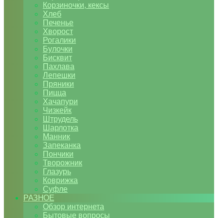
Корзиночки, кексы
Хлеб
Печенье
Хворост
Рогалики
Булочки
Бисквит
Пахлава
Лепешки
Пряники
Пицца
Хачапури
Чизкейк
Штрудель
Шарлотка
Манник
Запеканка
Пончики
Творожник
Глазурь
Коврижка
Суфле
РАЗНОЕ
Обзор интернета
Бытовые вопросы