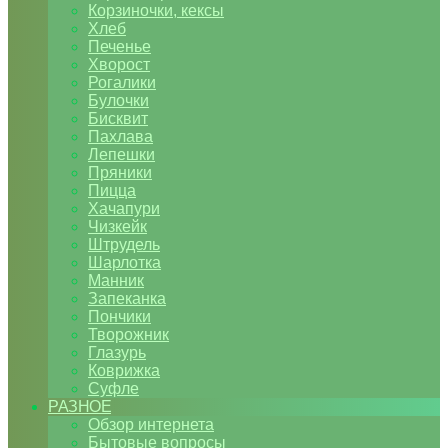
Корзиночки, кексы
Хлеб
Печенье
Хворост
Рогалики
Булочки
Бисквит
Пахлава
Лепешки
Пряники
Пицца
Хачапури
Чизкейк
Штрудель
Шарлотка
Манник
Запеканка
Пончики
Творожник
Глазурь
Коврижка
Суфле
РАЗНОЕ
Обзор интернета
Бытовые вопросы