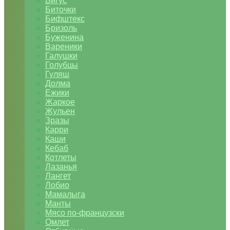
Бигус
Биточки
Бифштекс
Бризоль
Буженина
Вареники
Галушки
Голубцы
Гуляш
Долма
Ежики
Жаркое
Жульен
Зразы
Карри
Каши
Кебаб
Котлеты
Лазанья
Лангет
Лобио
Мамалыга
Манты
Мясо по-французски
Омлет