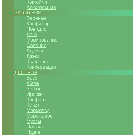
Коктейли
Алкогольные
ЗАГОТОВКИ
Варенье
Конфитюр
Повидло
Лечо
Маринование
Соление
Аджика
Джем
Квашение
Консервация
ДЕСЕРТЫ
Безе
Желе
Зефир
Ириски
Конфеты
Кутья
Мармелад
Мороженое
Муссы
Пастила
Пудинг