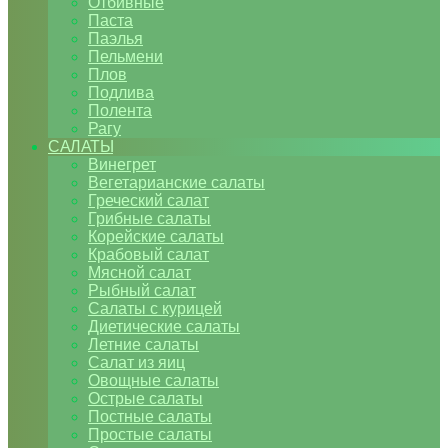
Отбивные
Паста
Паэлья
Пельмени
Плов
Подлива
Полента
Рагу
САЛАТЫ
Винегрет
Вегетарианские салаты
Греческий салат
Грибные салаты
Корейские салаты
Крабовый салат
Мясной салат
Рыбный салат
Салаты с курицей
Диетические салаты
Летние салаты
Салат из яиц
Овощные салаты
Острые салаты
Постные салаты
Простые салаты