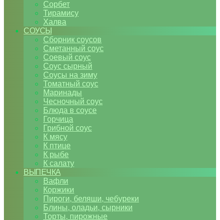
Сорбет
Тирамису
Халва
СОУСЫ
Сборник соусов
Сметанный соус
Соевый соус
Соус сырный
Соусы на зиму
Томатный соус
Маринады
Чесночный соус
Блюда в соусе
Горчица
Грибной соус
К мясу
К птице
К рыбе
К салату
ВЫПЕЧКА
Вафли
Коржики
Пироги, беляши, чебуреки
Блины, оладьи, сырники
Торты, пирожные