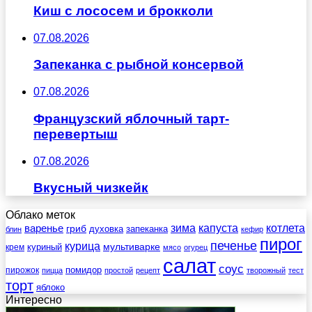
Киш с лососем и брокколи
07.08.2026
Запеканка с рыбной консервой
07.08.2026
Французский яблочный тарт-
перевертыш
07.08.2026
Вкусный чизкейк
Облако меток
зима
котлета
варенье
капуста
гриб
духовка
запеканка
блин
кефир
пирог
печенье
курица
мультиварке
куриный
крем
мясо
огурец
салат
соус
помидор
пирожок
пицца
простой
рецепт
творожный
тест
торт
яблоко
Интересно