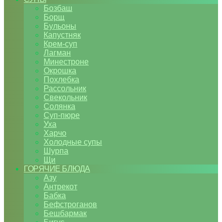
Бозбаш
Борщ
Бульоны
Капустняк
Крем-суп
Лагман
Минестроне
Окрошка
Похлебка
Рассольник
Свекольник
Солянка
Суп-пюре
Уха
Харчо
Холодные супы
Шурпа
Щи
ГОРЯЧИЕ БЛЮДА
Азу
Антрекот
Бабка
Бефстроганов
Бешбармак