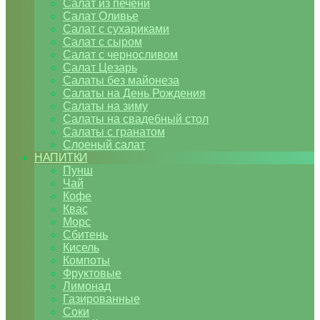
Салат из печени
Салат Оливье
Салат с сухариками
Салат с сыром
Салат с черносливом
Салат Цезарь
Салаты без майонеза
Салаты на День Рождения
Салаты на зиму
Салаты на свадебный стол
Салаты с гранатом
Слоеный салат
НАПИТКИ
Пунш
Чай
Кофе
Квас
Морс
Сбитень
Кисель
Компоты
Фруктовые
Лимонад
Газированные
Соки