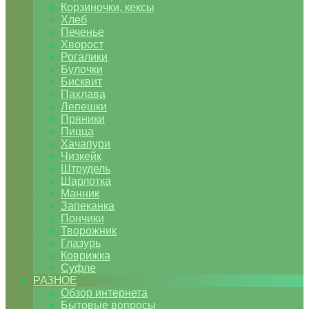
Корзиночки, кексы
Хлеб
Печенье
Хворост
Рогалики
Булочки
Бисквит
Пахлава
Лепешки
Пряники
Пицца
Хачапури
Чизкейк
Штрудель
Шарлотка
Манник
Запеканка
Пончики
Творожник
Глазурь
Коврижка
Суфле
РАЗНОЕ
Обзор интернета
Бытовые вопросы