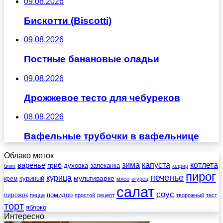
09.08.2026
Бискотти (Biscotti)
09.08.2026
Постные банановые оладьи
09.08.2026
Дрожжевое тесто для чебуреков
08.08.2026
Вафельные трубочки в вафельнице
Облако меток
зима
котлета
варенье
капуста
гриб
духовка
запеканка
блин
кефир
пирог
печенье
курица
мультиварке
куриный
крем
мясо
огурец
салат
соус
помидор
пирожок
пицца
простой
рецепт
творожный
тест
торт
яблоко
Интересно