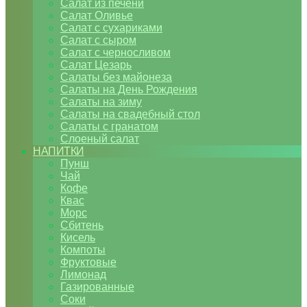
Салат из печени
Салат Оливье
Салат с сухариками
Салат с сыром
Салат с черносливом
Салат Цезарь
Салаты без майонеза
Салаты на День Рождения
Салаты на зиму
Салаты на свадебный стол
Салаты с гранатом
Слоеный салат
НАПИТКИ
Пунш
Чай
Кофе
Квас
Морс
Сбитень
Кисель
Компоты
Фруктовые
Лимонад
Газированные
Соки