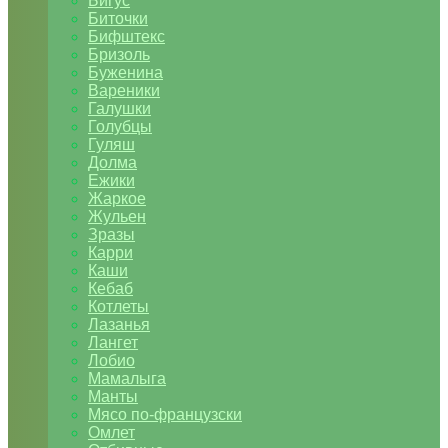
Бигус
Биточки
Бифштекс
Бризоль
Буженина
Вареники
Галушки
Голубцы
Гуляш
Долма
Ежики
Жаркое
Жульен
Зразы
Карри
Каши
Кебаб
Котлеты
Лазанья
Лангет
Лобио
Мамалыга
Манты
Мясо по-французски
Омлет