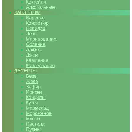
Коктейли
Алкогольные
ЗАГОТОВКИ
Варенье
Конфитюр
Повидло
Лечо
Маринование
Соление
Аджика
Джем
Квашение
Консервация
ДЕСЕРТЫ
Безе
Желе
Зефир
Ириски
Конфеты
Кутья
Мармелад
Мороженое
Муссы
Пастила
Пудинг