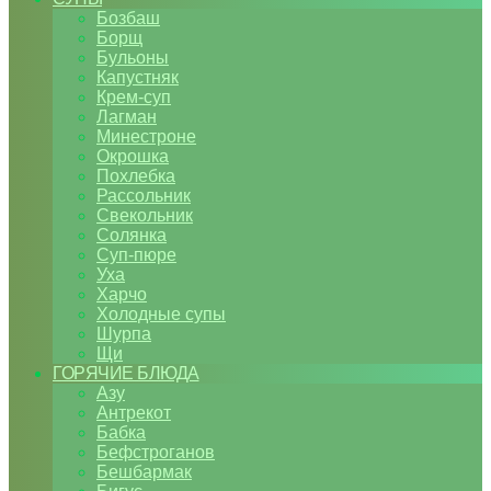
Бозбаш
Борщ
Бульоны
Капустняк
Крем-суп
Лагман
Минестроне
Окрошка
Похлебка
Рассольник
Свекольник
Солянка
Суп-пюре
Уха
Харчо
Холодные супы
Шурпа
Щи
ГОРЯЧИЕ БЛЮДА
Азу
Антрекот
Бабка
Бефстроганов
Бешбармак