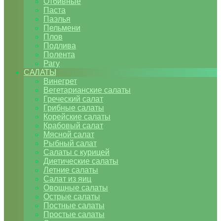
Отбивные
Паста
Паэлья
Пельмени
Плов
Подлива
Полента
Рагу
САЛАТЫ
Винегрет
Вегетарианские салаты
Греческий салат
Грибные салаты
Корейские салаты
Крабовый салат
Мясной салат
Рыбный салат
Салаты с курицей
Диетические салаты
Летние салаты
Салат из яиц
Овощные салаты
Острые салаты
Постные салаты
Простые салаты