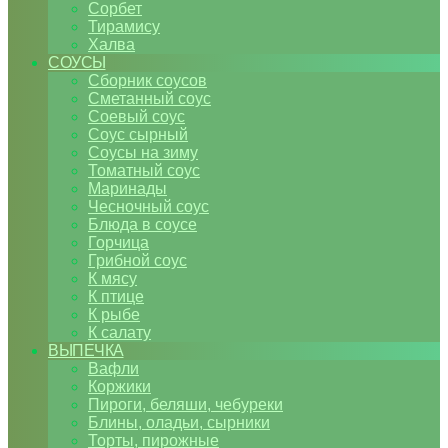
Сорбет
Тирамису
Халва
СОУСЫ
Сборник соусов
Сметанный соус
Соевый соус
Соус сырный
Соусы на зиму
Томатный соус
Маринады
Чесночный соус
Блюда в соусе
Горчица
Грибной соус
К мясу
К птице
К рыбе
К салату
ВЫПЕЧКА
Вафли
Коржики
Пироги, беляши, чебуреки
Блины, оладьи, сырники
Торты, пирожные