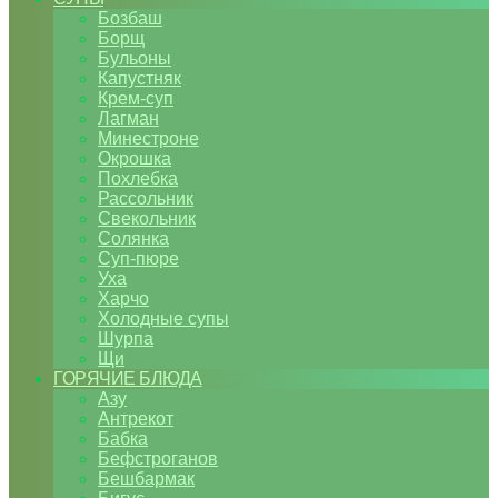
Бозбаш
Борщ
Бульоны
Капустняк
Крем-суп
Лагман
Минестроне
Окрошка
Похлебка
Рассольник
Свекольник
Солянка
Суп-пюре
Уха
Харчо
Холодные супы
Шурпа
Щи
ГОРЯЧИЕ БЛЮДА
Азу
Антрекот
Бабка
Бефстроганов
Бешбармак