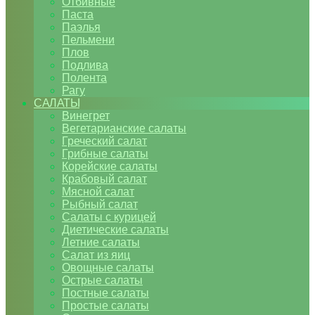
Отбивные
Паста
Паэлья
Пельмени
Плов
Подлива
Полента
Рагу
САЛАТЫ
Винегрет
Вегетарианские салаты
Греческий салат
Грибные салаты
Корейские салаты
Крабовый салат
Мясной салат
Рыбный салат
Салаты с курицей
Диетические салаты
Летние салаты
Салат из яиц
Овощные салаты
Острые салаты
Постные салаты
Простые салаты