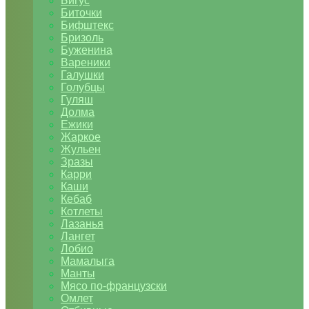
Бигус
Биточки
Бифштекс
Бризоль
Буженина
Вареники
Галушки
Голубцы
Гуляш
Долма
Ежики
Жаркое
Жульен
Зразы
Карри
Каши
Кебаб
Котлеты
Лазанья
Лангет
Лобио
Мамалыга
Манты
Мясо по-французски
Омлет