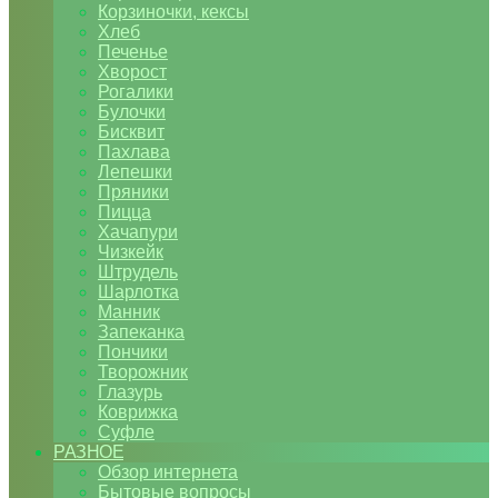
Корзиночки, кексы
Хлеб
Печенье
Хворост
Рогалики
Булочки
Бисквит
Пахлава
Лепешки
Пряники
Пицца
Хачапури
Чизкейк
Штрудель
Шарлотка
Манник
Запеканка
Пончики
Творожник
Глазурь
Коврижка
Суфле
РАЗНОЕ
Обзор интернета
Бытовые вопросы