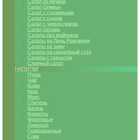
Салат из печени
Салат Оливье
Салат с сухариками
Салат с сыром
Салат с черносливом
Салат Цезарь
Салаты без майонеза
Салаты на День Рождения
Салаты на зиму
Салаты на свадебный стол
Салаты с гранатом
Слоеный салат
НАПИТКИ
Пунш
Чай
Кофе
Квас
Морс
Сбитень
Кисель
Компоты
Фруктовые
Лимонад
Газированные
Соки