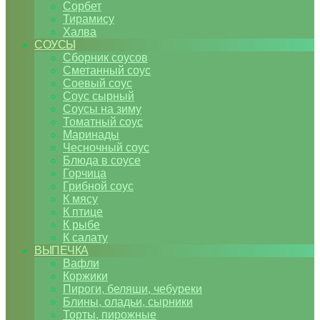
Сорбет
Тирамису
Халва
СОУСЫ
Сборник соусов
Сметанный соус
Соевый соус
Соус сырный
Соусы на зиму
Томатный соус
Маринады
Чесночный соус
Блюда в соусе
Горчица
Грибной соус
К мясу
К птице
К рыбе
К салату
ВЫПЕЧКА
Вафли
Коржики
Пироги, беляши, чебуреки
Блины, оладьи, сырники
Торты, пирожные