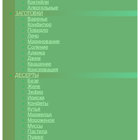
Коктейли
Алкогольные
ЗАГОТОВКИ
Варенье
Конфитюр
Повидло
Лечо
Маринование
Соление
Аджика
Джем
Квашение
Консервация
ДЕСЕРТЫ
Безе
Желе
Зефир
Ириски
Конфеты
Кутья
Мармелад
Мороженое
Муссы
Пастила
Пудинг