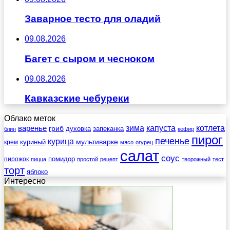
Заварное тесто для оладий
09.08.2026
Багет с сыром и чесноком
09.08.2026
Кавказские чебуреки
Облако меток
зима
котлета
варенье
капуста
гриб
духовка
запеканка
блин
кефир
пирог
печенье
курица
мультиварке
куриный
крем
мясо
огурец
салат
соус
помидор
пирожок
пицца
простой
рецепт
творожный
тест
торт
яблоко
Интересно