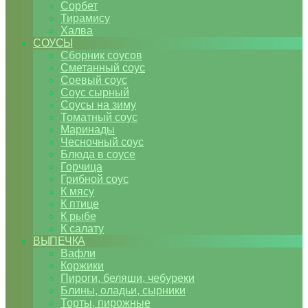
Сорбет
Тирамису
Халва
СОУСЫ
Сборник соусов
Сметанный соус
Соевый соус
Соус сырный
Соусы на зиму
Томатный соус
Маринады
Чесночный соус
Блюда в соусе
Горчица
Грибной соус
К мясу
К птице
К рыбе
К салату
ВЫПЕЧКА
Вафли
Коржики
Пироги, беляши, чебуреки
Блины, оладьи, сырники
Торты, пирожные