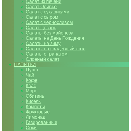
Салат из печени
Салат Оливье
Салат с сухариками
Салат с сыром
Салат с черносливом
Салат Цезарь
Салаты без майонеза
Салаты на День Рождения
Салаты на зиму
Салаты на свадебный стол
Салаты с гранатом
Слоеный салат
НАПИТКИ
Пунш
Чай
Кофе
Квас
Морс
Сбитень
Кисель
Компоты
Фруктовые
Лимонад
Газированные
Соки