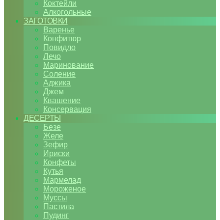
Коктейли
Алкогольные
ЗАГОТОВКИ
Варенье
Конфитюр
Повидло
Лечо
Маринование
Соление
Аджика
Джем
Квашение
Консервация
ДЕСЕРТЫ
Безе
Желе
Зефир
Ириски
Конфеты
Кутья
Мармелад
Мороженое
Муссы
Пастила
Пудинг