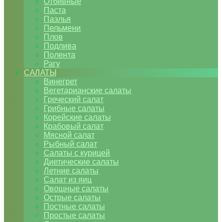
Отбивные
Паста
Паэлья
Пельмени
Плов
Подлива
Полента
Рагу
САЛАТЫ
Винегрет
Вегетарианские салаты
Греческий салат
Грибные салаты
Корейские салаты
Крабовый салат
Мясной салат
Рыбный салат
Салаты с курицей
Диетические салаты
Летние салаты
Салат из яиц
Овощные салаты
Острые салаты
Постные салаты
Простые салаты