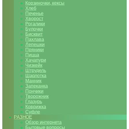
Корзиночки, кексы
Хлеб
Печенье
Хворост
Рогалики
Булочки
Бисквит
Пахлава
Лепешки
Пряники
Пицца
Хачапури
Чизкейк
Штрудель
Шарлотка
Манник
Запеканка
Пончики
Творожник
Глазурь
Коврижка
Суфле
РАЗНОЕ
Обзор интернета
Бытовые вопросы