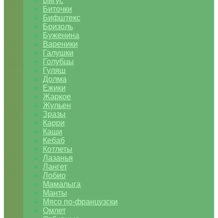
Бигус
Биточки
Бифштекс
Бризоль
Буженина
Вареники
Галушки
Голубцы
Гуляш
Долма
Ежики
Жаркое
Жульен
Зразы
Карри
Каши
Кебаб
Котлеты
Лазанья
Лангет
Лобио
Мамалыга
Манты
Мясо по-французски
Омлет