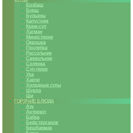
Бозбаш
Борщ
Бульоны
Капустняк
Крем-суп
Лагман
Минестроне
Окрошка
Похлебка
Рассольник
Свекольник
Солянка
Суп-пюре
Уха
Харчо
Холодные супы
Шурпа
Щи
ГОРЯЧИЕ БЛЮДА
Азу
Антрекот
Бабка
Бефстроганов
Бешбармак