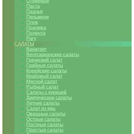
Отбивные
Паста
Паэлья
Пельмени
Плов
Подлива
Полента
Рагу
САЛАТЫ
Винегрет
Вегетарианские салаты
Греческий салат
Грибные салаты
Корейские салаты
Крабовый салат
Мясной салат
Рыбный салат
Салаты с курицей
Диетические салаты
Летние салаты
Салат из яиц
Овощные салаты
Острые салаты
Постные салаты
Простые салаты