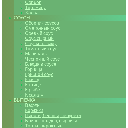
Сорбет
Тирамису
Халва
СОУСЫ
Сборник соусов
Сметанный соус
Соевый соус
Соус сырный
Соусы на зиму
Томатный соус
Маринады
Чесночный соус
Блюда в соусе
Горчица
Грибной соус
К мясу
К птице
К рыбе
К салату
ВЫПЕЧКА
Вафли
Коржики
Пироги, беляши, чебуреки
Блины, оладьи, сырники
Торты, пирожные