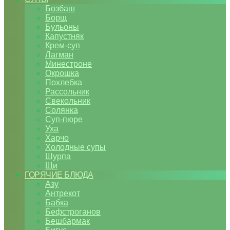
Бозбаш
Борщ
Бульоны
Капустняк
Крем-суп
Лагман
Минестроне
Окрошка
Похлебка
Рассольник
Свекольник
Солянка
Суп-пюре
Уха
Харчо
Холодные супы
Шурпа
Щи
ГОРЯЧИЕ БЛЮДА
Азу
Антрекот
Бабка
Бефстроганов
Бешбармак