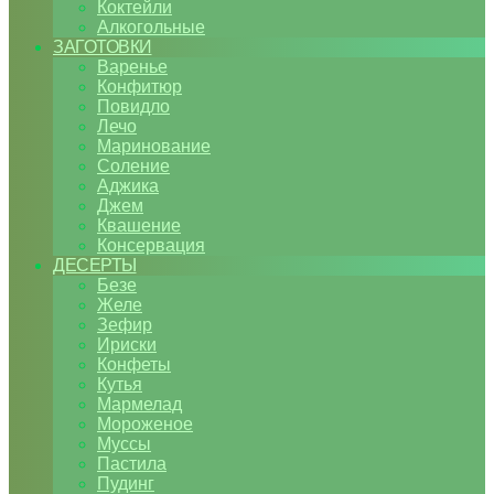
Коктейли
Алкогольные
ЗАГОТОВКИ
Варенье
Конфитюр
Повидло
Лечо
Маринование
Соление
Аджика
Джем
Квашение
Консервация
ДЕСЕРТЫ
Безе
Желе
Зефир
Ириски
Конфеты
Кутья
Мармелад
Мороженое
Муссы
Пастила
Пудинг