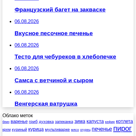
Французский багет на закваске
06.08.2026
Вкусное песочное печенье
06.08.2026
Тесто для чебуреков в хлебопечке
06.08.2026
Самса с ветчиной и сыром
06.08.2026
Венгерская ватрушка
Облако меток
зима
котлета
варенье
капуста
гриб
духовка
запеканка
блин
кефир
пирог
печенье
курица
мультиварке
куриный
крем
мясо
огурец