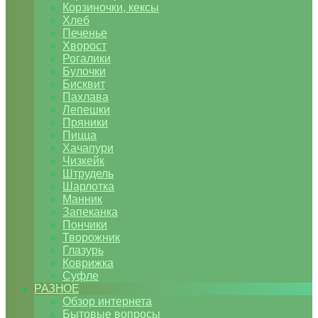
Корзиночки, кексы
Хлеб
Печенье
Хворост
Рогалики
Булочки
Бисквит
Пахлава
Лепешки
Пряники
Пицца
Хачапури
Чизкейк
Штрудель
Шарлотка
Манник
Запеканка
Пончики
Творожник
Глазурь
Коврижка
Суфле
РАЗНОЕ
Обзор интернета
Бытовые вопросы