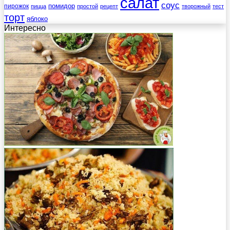
салат
соус
помидор
пирожок
пицца
простой
рецепт
творожный
тест
торт
яблоко
Интересно