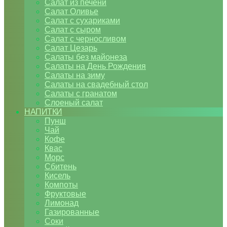
Салат из печени
Салат Оливье
Салат с сухариками
Салат с сыром
Салат с черносливом
Салат Цезарь
Салаты без майонеза
Салаты на День Рождения
Салаты на зиму
Салаты на свадебный стол
Салаты с гранатом
Слоеный салат
НАПИТКИ
Пунш
Чай
Кофе
Квас
Морс
Сбитень
Кисель
Компоты
Фруктовые
Лимонад
Газированные
Соки