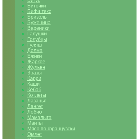
Бигус
Биточки
Бифштекс
Бризоль
Буженина
Вареники
Галушки
Голубцы
Гуляш
Долма
Ежики
Жаркое
Жульен
Зразы
Карри
Каши
Кебаб
Котлеты
Лазанья
Лангет
Лобио
Мамалыга
Манты
Мясо по-французски
Омлет