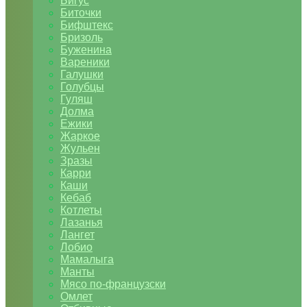
Бигус
Биточки
Бифштекс
Бризоль
Буженина
Вареники
Галушки
Голубцы
Гуляш
Долма
Ежики
Жаркое
Жульен
Зразы
Карри
Каши
Кебаб
Котлеты
Лазанья
Лангет
Лобио
Мамалыга
Манты
Мясо по-французски
Омлет