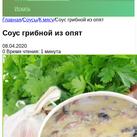
Искать
Главная
/
Соусы
/
К мясу
/
Соус грибной из опят
Соус грибной из опят
08.04.2020
0
Время чтения: 1 минута