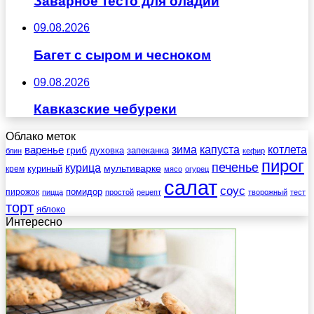
Заварное тесто для оладий
09.08.2026
Багет с сыром и чесноком
09.08.2026
Кавказские чебуреки
Облако меток
зима
котлета
варенье
капуста
гриб
духовка
запеканка
блин
кефир
пирог
печенье
курица
мультиварке
куриный
крем
мясо
огурец
салат
соус
помидор
пирожок
пицца
простой
рецепт
творожный
тест
торт
яблоко
Интересно