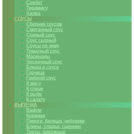
Сорбет
Тирамису
Халва
СОУСЫ
Сборник соусов
Сметанный соус
Соевый соус
Соус сырный
Соусы на зиму
Томатный соус
Маринады
Чесночный соус
Блюда в соусе
Горчица
Грибной соус
К мясу
К птице
К рыбе
К салату
ВЫПЕЧКА
Вафли
Коржики
Пироги, беляши, чебуреки
Блины, оладьи, сырники
Торты, пирожные