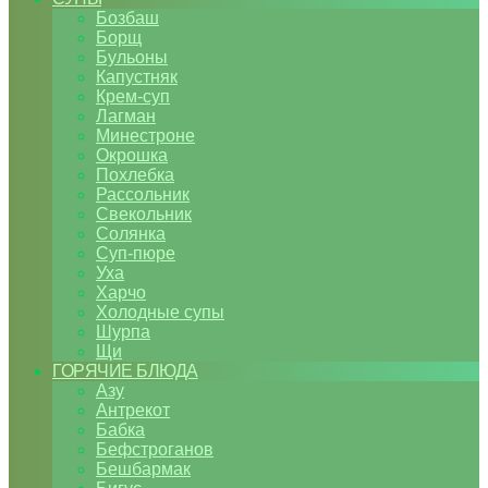
Бозбаш
Борщ
Бульоны
Капустняк
Крем-суп
Лагман
Минестроне
Окрошка
Похлебка
Рассольник
Свекольник
Солянка
Суп-пюре
Уха
Харчо
Холодные супы
Шурпа
Щи
ГОРЯЧИЕ БЛЮДА
Азу
Антрекот
Бабка
Бефстроганов
Бешбармак