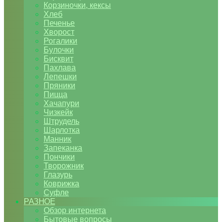
Корзиночки, кексы
Хлеб
Печенье
Хворост
Рогалики
Булочки
Бисквит
Пахлава
Лепешки
Пряники
Пицца
Хачапури
Чизкейк
Штрудель
Шарлотка
Манник
Запеканка
Пончики
Творожник
Глазурь
Коврижка
Суфле
РАЗНОЕ
Обзор интернета
Бытовые вопросы