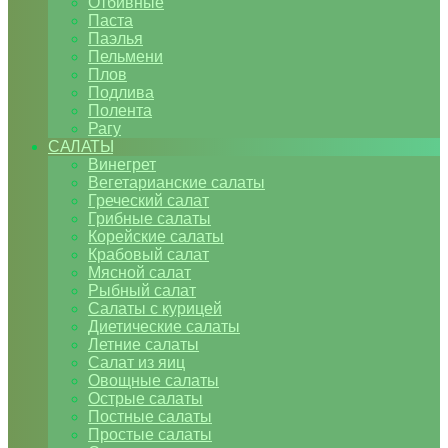
Отбивные
Паста
Паэлья
Пельмени
Плов
Подлива
Полента
Рагу
САЛАТЫ
Винегрет
Вегетарианские салаты
Греческий салат
Грибные салаты
Корейские салаты
Крабовый салат
Мясной салат
Рыбный салат
Салаты с курицей
Диетические салаты
Летние салаты
Салат из яиц
Овощные салаты
Острые салаты
Постные салаты
Простые салаты