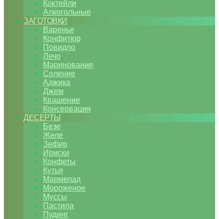
Коктейли
Алкогольные
ЗАГОТОВКИ
Варенье
Конфитюр
Повидло
Лечо
Маринование
Соление
Аджика
Джем
Квашение
Консервация
ДЕСЕРТЫ
Безе
Желе
Зефир
Ириски
Конфеты
Кутья
Мармелад
Мороженое
Муссы
Пастила
Пудинг