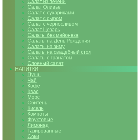
Салат из печени
Салат Оливье
Салат с сухариками
Салат с сыром
Салат с черносливом
Салат Цезарь
Салаты без майонеза
Салаты на День Рождения
Салаты на зиму
Салаты на свадебный стол
Салаты с гранатом
Слоеный салат
НАПИТКИ
Пунш
Чай
Кофе
Квас
Морс
Сбитень
Кисель
Компоты
Фруктовые
Лимонад
Газированные
Соки