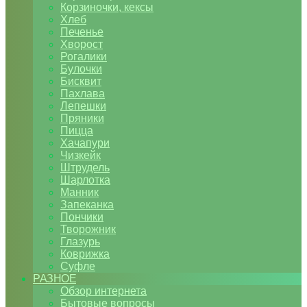
Корзиночки, кексы
Хлеб
Печенье
Хворост
Рогалики
Булочки
Бисквит
Пахлава
Лепешки
Пряники
Пицца
Хачапури
Чизкейк
Штрудель
Шарлотка
Манник
Запеканка
Пончики
Творожник
Глазурь
Коврижка
Суфле
РАЗНОЕ
Обзор интернета
Бытовые вопросы