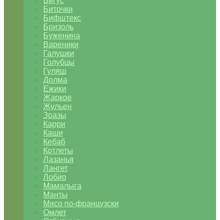
Бигус
Биточки
Бифштекс
Бризоль
Буженина
Вареники
Галушки
Голубцы
Гуляш
Долма
Ежики
Жаркое
Жульен
Зразы
Карри
Каши
Кебаб
Котлеты
Лазанья
Лангет
Лобио
Мамалыга
Манты
Мясо по-французски
Омлет