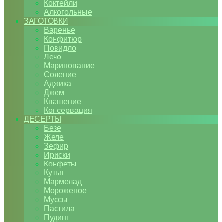
Коктейли
Алкогольные
ЗАГОТОВКИ
Варенье
Конфитюр
Повидло
Лечо
Маринование
Соление
Аджика
Джем
Квашение
Консервация
ДЕСЕРТЫ
Безе
Желе
Зефир
Ириски
Конфеты
Кутья
Мармелад
Мороженое
Муссы
Пастила
Пудинг