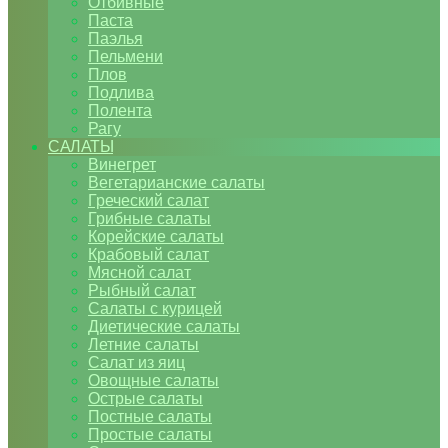
Отбивные
Паста
Паэлья
Пельмени
Плов
Подлива
Полента
Рагу
САЛАТЫ
Винегрет
Вегетарианские салаты
Греческий салат
Грибные салаты
Корейские салаты
Крабовый салат
Мясной салат
Рыбный салат
Салаты с курицей
Диетические салаты
Летние салаты
Салат из яиц
Овощные салаты
Острые салаты
Постные салаты
Простые салаты