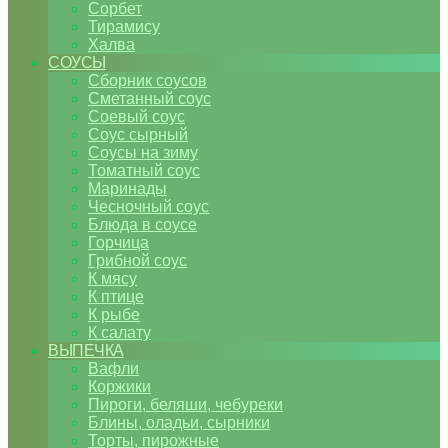
Сорбет
Тирамису
Халва
СОУСЫ
Сборник соусов
Сметанный соус
Соевый соус
Соус сырный
Соусы на зиму
Томатный соус
Маринады
Чесночный соус
Блюда в соусе
Горчица
Грибной соус
К мясу
К птице
К рыбе
К салату
ВЫПЕЧКА
Вафли
Коржики
Пироги, беляши, чебуреки
Блины, оладьи, сырники
Торты, пирожные