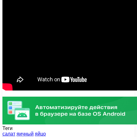
Теги
салат
яичный
яйцо