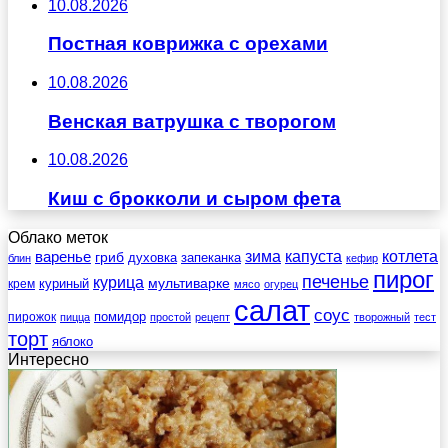
10.08.2026
Постная коврижка с орехами
10.08.2026
Венская ватрушка с творогом
10.08.2026
Киш с брокколи и сыром фета
Облако меток
зима
котлета
варенье
капуста
гриб
духовка
запеканка
блин
кефир
пирог
печенье
курица
мультиварке
куриный
крем
мясо
огурец
салат
соус
помидор
пирожок
пицца
простой
рецепт
творожный
тест
торт
яблоко
Интересно