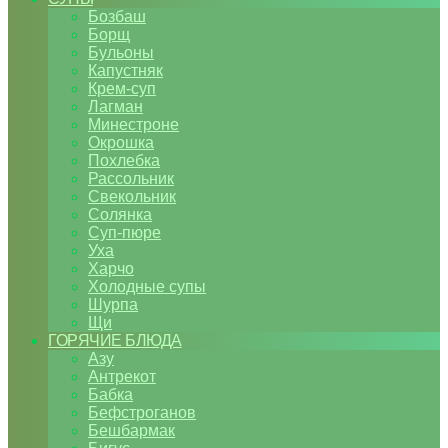
Бозбаш
Борщ
Бульоны
Капустняк
Крем-суп
Лагман
Минестроне
Окрошка
Похлебка
Рассольник
Свекольник
Солянка
Суп-пюре
Уха
Харчо
Холодные супы
Шурпа
Щи
ГОРЯЧИЕ БЛЮДА
Азу
Антрекот
Бабка
Бефстроганов
Бешбармак