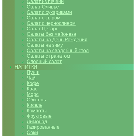
Салат из печени
Салат Оливье
Салат с сухариками
Салат с сыром
Салат с черносливом
Салат Цезарь
Салаты без майонеза
Салаты на День Рождения
Салаты на зиму
Салаты на свадебный стол
Салаты с гранатом
Слоеный салат
НАПИТКИ
Пунш
Чай
Кофе
Квас
Морс
Сбитень
Кисель
Компоты
Фруктовые
Лимонад
Газированные
Соки