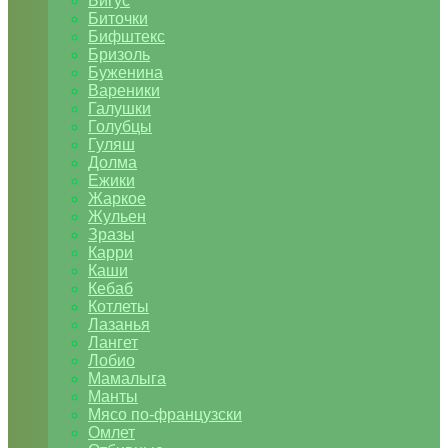
Бигус
Биточки
Бифштекс
Бризоль
Буженина
Вареники
Галушки
Голубцы
Гуляш
Долма
Ежики
Жаркое
Жульен
Зразы
Карри
Каши
Кебаб
Котлеты
Лазанья
Лангет
Лобио
Мамалыга
Манты
Мясо по-французски
Омлет