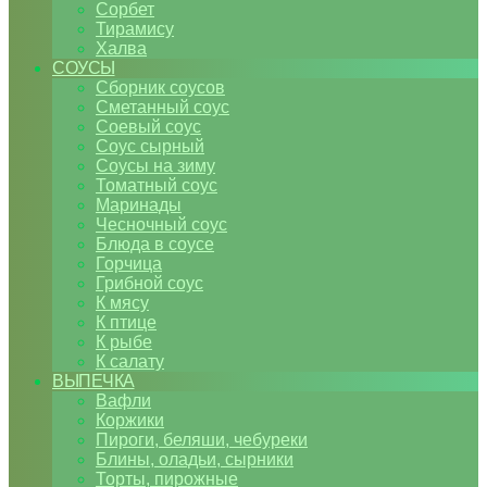
Сорбет
Тирамису
Халва
СОУСЫ
Сборник соусов
Сметанный соус
Соевый соус
Соус сырный
Соусы на зиму
Томатный соус
Маринады
Чесночный соус
Блюда в соусе
Горчица
Грибной соус
К мясу
К птице
К рыбе
К салату
ВЫПЕЧКА
Вафли
Коржики
Пироги, беляши, чебуреки
Блины, оладьи, сырники
Торты, пирожные