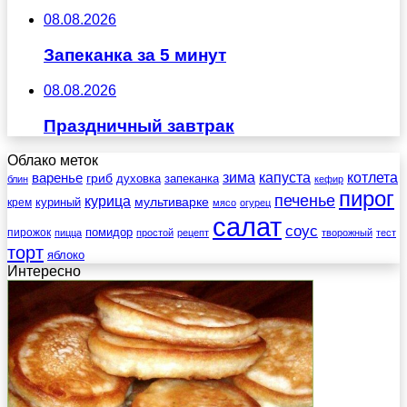
08.08.2026
Запеканка за 5 минут
08.08.2026
Праздничный завтрак
Облако меток
зима
котлета
варенье
капуста
гриб
духовка
запеканка
блин
кефир
пирог
печенье
курица
мультиварке
куриный
крем
мясо
огурец
салат
соус
помидор
пирожок
пицца
простой
рецепт
творожный
тест
торт
яблоко
Интересно