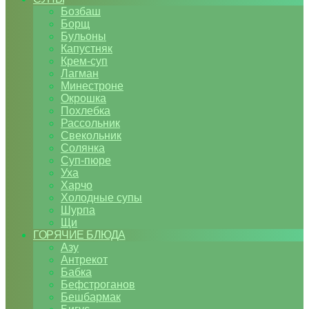
Бозбаш
Борщ
Бульоны
Капустняк
Крем-суп
Лагман
Минестроне
Окрошка
Похлебка
Рассольник
Свекольник
Солянка
Суп-пюре
Уха
Харчо
Холодные супы
Шурпа
Щи
ГОРЯЧИЕ БЛЮДА
Азу
Антрекот
Бабка
Бефстроганов
Бешбармак