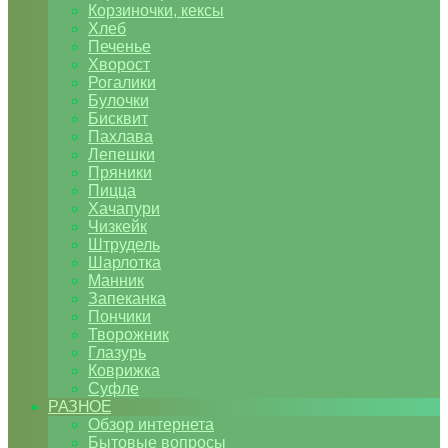
Корзиночки, кексы
Хлеб
Печенье
Хворост
Рогалики
Булочки
Бисквит
Пахлава
Лепешки
Пряники
Пицца
Хачапури
Чизкейк
Штрудель
Шарлотка
Манник
Запеканка
Пончики
Творожник
Глазурь
Коврижка
Суфле
РАЗНОЕ
Обзор интернета
Бытовые вопросы