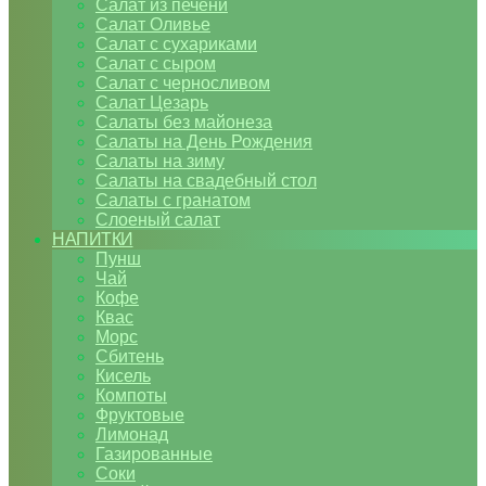
Салат из печени
Салат Оливье
Салат с сухариками
Салат с сыром
Салат с черносливом
Салат Цезарь
Салаты без майонеза
Салаты на День Рождения
Салаты на зиму
Салаты на свадебный стол
Салаты с гранатом
Слоеный салат
НАПИТКИ
Пунш
Чай
Кофе
Квас
Морс
Сбитень
Кисель
Компоты
Фруктовые
Лимонад
Газированные
Соки