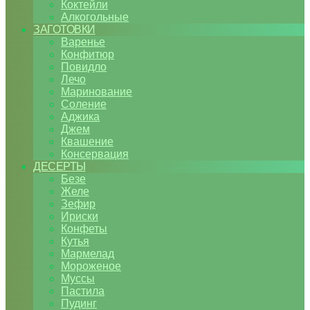
Коктейли
Алкогольные
ЗАГОТОВКИ
Варенье
Конфитюр
Повидло
Лечо
Маринование
Соление
Аджика
Джем
Квашение
Консервация
ДЕСЕРТЫ
Безе
Желе
Зефир
Ириски
Конфеты
Кутья
Мармелад
Мороженое
Муссы
Пастила
Пудинг