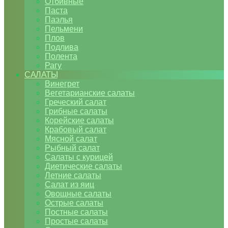
Отбивные
Паста
Паэлья
Пельмени
Плов
Подлива
Полента
Рагу
САЛАТЫ
Винегрет
Вегетарианские салаты
Греческий салат
Грибные салаты
Корейские салаты
Крабовый салат
Мясной салат
Рыбный салат
Салаты с курицей
Диетические салаты
Летние салаты
Салат из яиц
Овощные салаты
Острые салаты
Постные салаты
Простые салаты