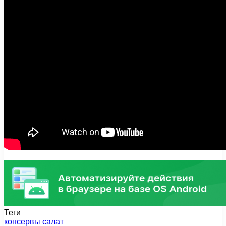
Теги
консервы
салат