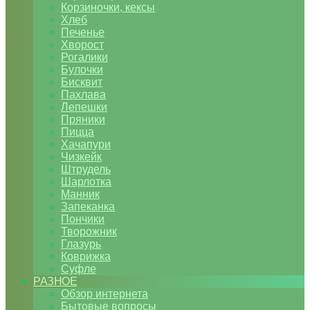
Корзиночки, кексы
Хлеб
Печенье
Хворост
Рогалики
Булочки
Бисквит
Пахлава
Лепешки
Пряники
Пицца
Хачапури
Чизкейк
Штрудель
Шарлотка
Манник
Запеканка
Пончики
Творожник
Глазурь
Коврижка
Суфле
РАЗНОЕ
Обзор интернета
Бытовые вопросы