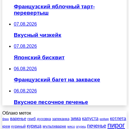
Французский яблочный тарт-
перевертыш
07.08.2026
Вкусный чизкейк
07.08.2026
Японский бисквит
06.08.2026
Французский багет на закваске
06.08.2026
Вкусное песочное печенье
Облако меток
зима
котлета
варенье
капуста
гриб
духовка
запеканка
блин
кефир
пирог
печенье
курица
мультиварке
куриный
крем
мясо
огурец