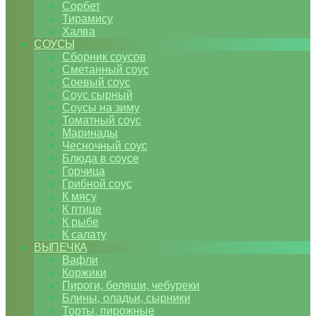
Сорбет
Тирамису
Халва
СОУСЫ
Сборник соусов
Сметанный соус
Соевый соус
Соус сырный
Соусы на зиму
Томатный соус
Маринады
Чесночный соус
Блюда в соусе
Горчица
Грибной соус
К мясу
К птице
К рыбе
К салату
ВЫПЕЧКА
Вафли
Коржики
Пироги, беляши, чебуреки
Блины, оладьи, сырники
Торты, пирожные