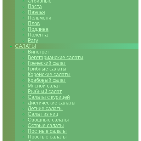
Отбивные
Паста
Паэлья
Пельмени
Плов
Подлива
Полента
Рагу
САЛАТЫ
Винегрет
Вегетарианские салаты
Греческий салат
Грибные салаты
Корейские салаты
Крабовый салат
Мясной салат
Рыбный салат
Салаты с курицей
Диетические салаты
Летние салаты
Салат из яиц
Овощные салаты
Острые салаты
Постные салаты
Простые салаты