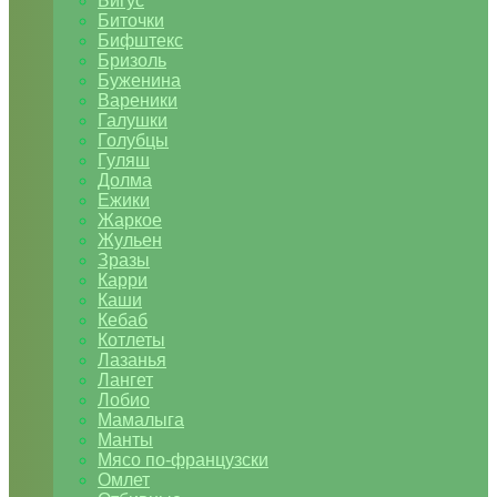
Бигус
Биточки
Бифштекс
Бризоль
Буженина
Вареники
Галушки
Голубцы
Гуляш
Долма
Ежики
Жаркое
Жульен
Зразы
Карри
Каши
Кебаб
Котлеты
Лазанья
Лангет
Лобио
Мамалыга
Манты
Мясо по-французски
Омлет