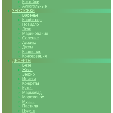
Коктейли
Алкогольные
ЗАГОТОВКИ
Варенье
Конфитюр
Повидло
Лечо
Маринование
Соление
Аджика
Джем
Квашение
Консервация
ДЕСЕРТЫ
Безе
Желе
Зефир
Ириски
Конфеты
Кутья
Мармелад
Мороженое
Муссы
Пастила
Пудинг