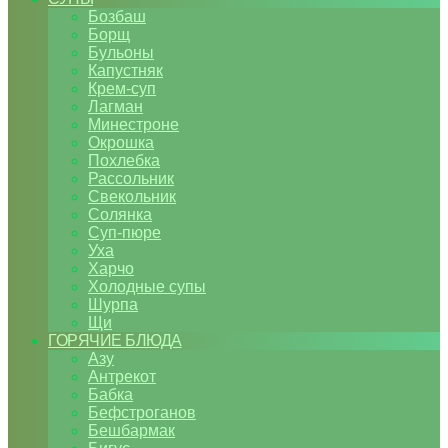
Бозбаш
Борщ
Бульоны
Капустняк
Крем-суп
Лагман
Минестроне
Окрошка
Похлебка
Рассольник
Свекольник
Солянка
Суп-пюре
Уха
Харчо
Холодные супы
Шурпа
Щи
ГОРЯЧИЕ БЛЮДА
Азу
Антрекот
Бабка
Бефстроганов
Бешбармак