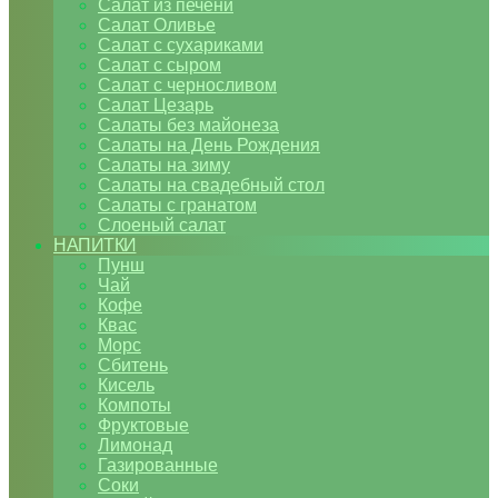
Салат из печени
Салат Оливье
Салат с сухариками
Салат с сыром
Салат с черносливом
Салат Цезарь
Салаты без майонеза
Салаты на День Рождения
Салаты на зиму
Салаты на свадебный стол
Салаты с гранатом
Слоеный салат
НАПИТКИ
Пунш
Чай
Кофе
Квас
Морс
Сбитень
Кисель
Компоты
Фруктовые
Лимонад
Газированные
Соки