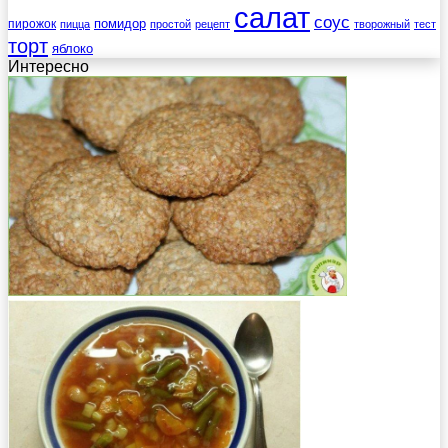
салат
соус
помидор
пирожок
пицца
простой
рецепт
творожный
тест
торт
яблоко
Интересно