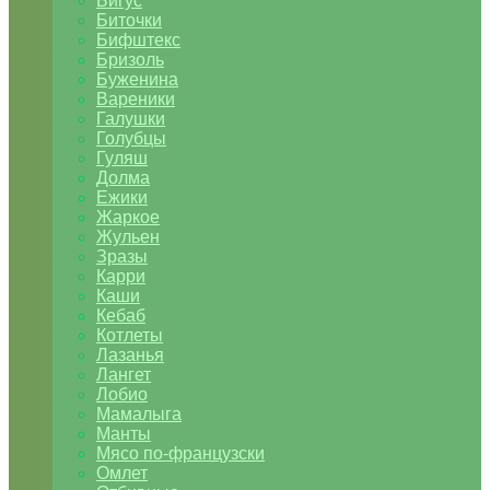
Бигус
Биточки
Бифштекс
Бризоль
Буженина
Вареники
Галушки
Голубцы
Гуляш
Долма
Ежики
Жаркое
Жульен
Зразы
Карри
Каши
Кебаб
Котлеты
Лазанья
Лангет
Лобио
Мамалыга
Манты
Мясо по-французски
Омлет