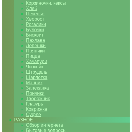
Корзиночки, кексы
Хлеб
Печенье
Хворост
Рогалики
Булочки
Бисквит
Пахлава
Лепешки
Пряники
Пицца
Хачапури
Чизкейк
Штрудель
Шарлотка
Манник
Запеканка
Пончики
Творожник
Глазурь
Коврижка
Суфле
РАЗНОЕ
Обзор интернета
Бытовые вопросы