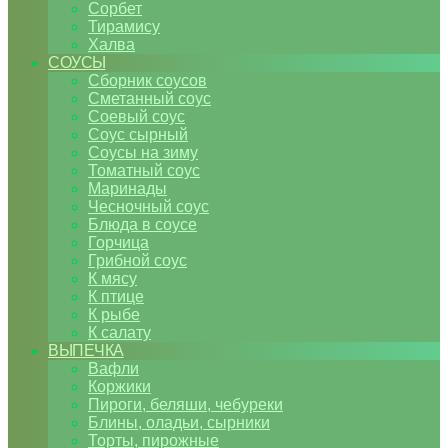
Сорбет
Тирамису
Халва
СОУСЫ
Сборник соусов
Сметанный соус
Соевый соус
Соус сырный
Соусы на зиму
Томатный соус
Маринады
Чесночный соус
Блюда в соусе
Горчица
Грибной соус
К мясу
К птице
К рыбе
К салату
ВЫПЕЧКА
Вафли
Коржики
Пироги, беляши, чебуреки
Блины, оладьи, сырники
Торты, пирожные