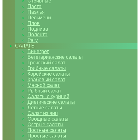
Отбивные
Паста
Паэлья
Пельмени
Плов
Подлива
Полента
Рагу
САЛАТЫ
Винегрет
Вегетарианские салаты
Греческий салат
Грибные салаты
Корейские салаты
Крабовый салат
Мясной салат
Рыбный салат
Салаты с курицей
Диетические салаты
Летние салаты
Салат из яиц
Овощные салаты
Острые салаты
Постные салаты
Простые салаты