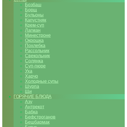
Бозбаш
Борщ
Бульоны
Капустняк
Крем-суп
Лагман
Минестроне
Окрошка
Похлебка
Рассольник
Свекольник
Солянка
Суп-пюре
Уха
Харчо
Холодные супы
Шурпа
Щи
ГОРЯЧИЕ БЛЮДА
Азу
Антрекот
Бабка
Бефстроганов
Бешбармак