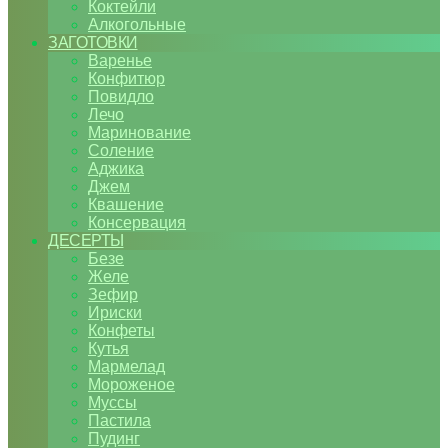
Коктейли
Алкогольные
ЗАГОТОВКИ
Варенье
Конфитюр
Повидло
Лечо
Маринование
Соление
Аджика
Джем
Квашение
Консервация
ДЕСЕРТЫ
Безе
Желе
Зефир
Ириски
Конфеты
Кутья
Мармелад
Мороженое
Муссы
Пастила
Пудинг