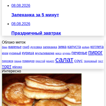
08.08.2026
Запеканка за 5 минут
08.08.2026
Праздничный завтрак
Облако меток
зима
котлета
варенье
капуста
гриб
духовка
запеканка
блин
кефир
пирог
печенье
курица
мультиварке
куриный
крем
мясо
огурец
салат
соус
помидор
пирожок
пицца
простой
рецепт
творожный
тест
торт
яблоко
Интересно