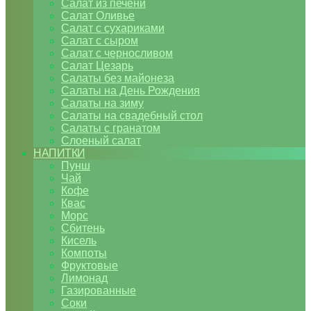
Салат из печени
Салат Оливье
Салат с сухариками
Салат с сыром
Салат с черносливом
Салат Цезарь
Салаты без майонеза
Салаты на День Рождения
Салаты на зиму
Салаты на свадебный стол
Салаты с гранатом
Слоеный салат
НАПИТКИ
Пунш
Чай
Кофе
Квас
Морс
Сбитень
Кисель
Компоты
Фруктовые
Лимонад
Газированные
Соки