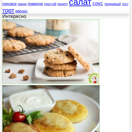
салат
соус
помидор
пирожок
пицца
простой
рецепт
творожный
тест
торт
яблоко
Интересно