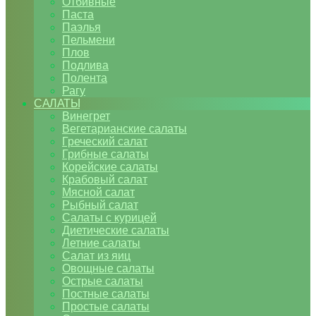
Отбивные
Паста
Паэлья
Пельмени
Плов
Подлива
Полента
Рагу
САЛАТЫ
Винегрет
Вегетарианские салаты
Греческий салат
Грибные салаты
Корейские салаты
Крабовый салат
Мясной салат
Рыбный салат
Салаты с курицей
Диетические салаты
Летние салаты
Салат из яиц
Овощные салаты
Острые салаты
Постные салаты
Простые салаты