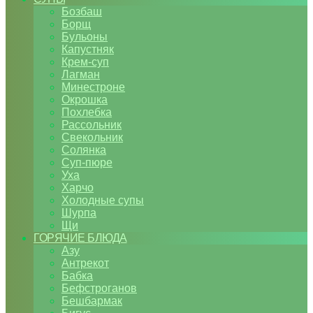
Бозбаш
Борщ
Бульоны
Капустняк
Крем-суп
Лагман
Минестроне
Окрошка
Похлебка
Рассольник
Свекольник
Солянка
Суп-пюре
Уха
Харчо
Холодные супы
Шурпа
Щи
ГОРЯЧИЕ БЛЮДА
Азу
Антрекот
Бабка
Бефстроганов
Бешбармак