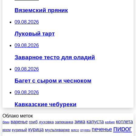
Вяземский пряник
09.08.2026
Луковый тарт
09.08.2026
Заварное тесто для оладий
09.08.2026
Багет с сыром и чесноком
09.08.2026
Кавказские чебуреки
Облако меток
зима
котлета
варенье
капуста
гриб
духовка
запеканка
блин
кефир
пирог
печенье
курица
мультиварке
куриный
крем
мясо
огурец