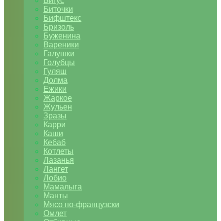
Бигус
Биточки
Бифштекс
Бризоль
Буженина
Вареники
Галушки
Голубцы
Гуляш
Долма
Ежики
Жаркое
Жульен
Зразы
Карри
Каши
Кебаб
Котлеты
Лазанья
Лангет
Лобио
Мамалыга
Манты
Мясо по-французски
Омлет