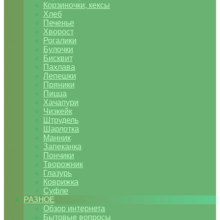
Корзиночки, кексы
Хлеб
Печенье
Хворост
Рогалики
Булочки
Бисквит
Пахлава
Лепешки
Пряники
Пицца
Хачапури
Чизкейк
Штрудель
Шарлотка
Манник
Запеканка
Пончики
Творожник
Глазурь
Коврижка
Суфле
РАЗНОЕ
Обзор интернета
Бытовые вопросы