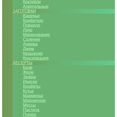
Коктейли
Алкогольные
ЗАГОТОВКИ
Варенье
Конфитюр
Повидло
Лечо
Маринование
Соление
Аджика
Джем
Квашение
Консервация
ДЕСЕРТЫ
Безе
Желе
Зефир
Ириски
Конфеты
Кутья
Мармелад
Мороженое
Муссы
Пастила
Пудинг