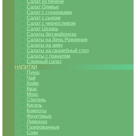
Салат из печени
Салат Оливье
Салат с сухариками
Салат с сыром
Салат с черносливом
Салат Цезарь
Салаты без майонеза
Салаты на День Рождения
Салаты на зиму
Салаты на свадебный стол
Салаты с гранатом
Слоеный салат
НАПИТКИ
Пунш
Чай
Кофе
Квас
Морс
Сбитень
Кисель
Компоты
Фруктовые
Лимонад
Газированные
Соки