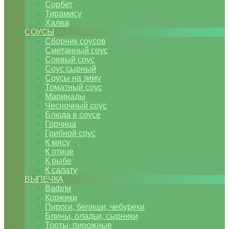
Сорбет
Тирамису
Халва
СОУСЫ
Сборник соусов
Сметанный соус
Соевый соус
Соус сырный
Соусы на зиму
Томатный соус
Маринады
Чесночный соус
Блюда в соусе
Горчица
Грибной соус
К мясу
К птице
К рыбе
К салату
ВЫПЕЧКА
Вафли
Коржики
Пироги, беляши, чебуреки
Блины, оладьи, сырники
Торты, пирожные