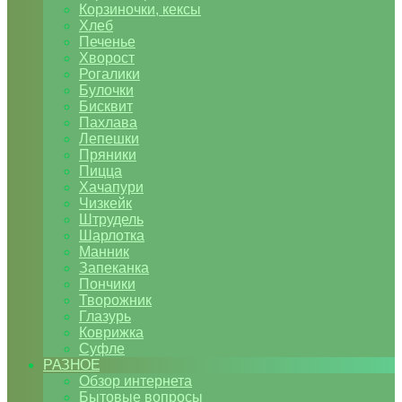
Корзиночки, кексы
Хлеб
Печенье
Хворост
Рогалики
Булочки
Бисквит
Пахлава
Лепешки
Пряники
Пицца
Хачапури
Чизкейк
Штрудель
Шарлотка
Манник
Запеканка
Пончики
Творожник
Глазурь
Коврижка
Суфле
РАЗНОЕ
Обзор интернета
Бытовые вопросы