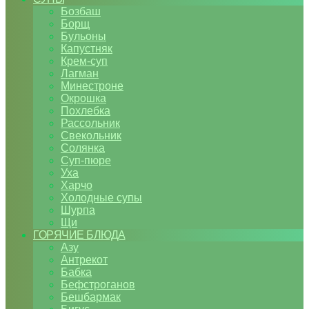
Бозбаш
Борщ
Бульоны
Капустняк
Крем-суп
Лагман
Минестроне
Окрошка
Похлебка
Рассольник
Свекольник
Солянка
Суп-пюре
Уха
Харчо
Холодные супы
Шурпа
Щи
ГОРЯЧИЕ БЛЮДА
Азу
Антрекот
Бабка
Бефстроганов
Бешбармак