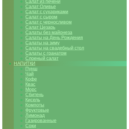
Салат из печени
Салат Оливье
Салат с сухариками
Салат с сыром
Салат с черносливом
Салат Цезарь
Салаты без майонеза
Салаты на День Рождения
Салаты на зиму
Салаты на свадебный стол
Салаты с гранатом
Слоеный салат
НАПИТКИ
Пунш
Чай
Кофе
Квас
Морс
Сбитень
Кисель
Компоты
Фруктовые
Лимонад
Газированные
Соки