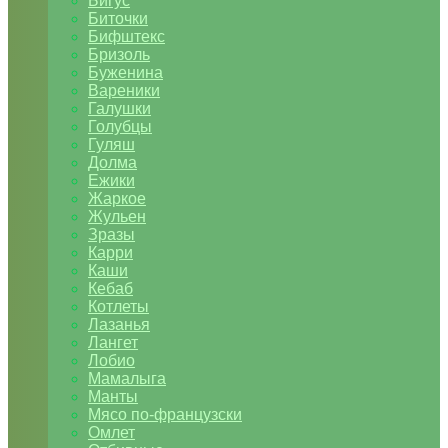
Бигус
Биточки
Бифштекс
Бризоль
Буженина
Вареники
Галушки
Голубцы
Гуляш
Долма
Ежики
Жаркое
Жульен
Зразы
Карри
Каши
Кебаб
Котлеты
Лазанья
Лангет
Лобио
Мамалыга
Манты
Мясо по-французски
Омлет