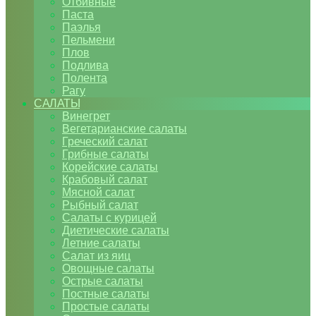
Отбивные
Паста
Паэлья
Пельмени
Плов
Подлива
Полента
Рагу
САЛАТЫ
Винегрет
Вегетарианские салаты
Греческий салат
Грибные салаты
Корейские салаты
Крабовый салат
Мясной салат
Рыбный салат
Салаты с курицей
Диетические салаты
Летние салаты
Салат из яиц
Овощные салаты
Острые салаты
Постные салаты
Простые салаты