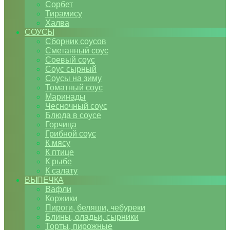
Сорбет
Тирамису
Халва
СОУСЫ
Сборник соусов
Сметанный соус
Соевый соус
Соус сырный
Соусы на зиму
Томатный соус
Маринады
Чесночный соус
Блюда в соусе
Горчица
Грибной соус
К мясу
К птице
К рыбе
К салату
ВЫПЕЧКА
Вафли
Коржики
Пироги, беляши, чебуреки
Блины, оладьи, сырники
Торты, пирожные