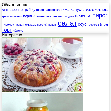
Облако меток
зима
котлета
варенье
капуста
гриб
духовка
запеканка
блин
кефир
пирог
печенье
курица
мультиварке
куриный
крем
мясо
огурец
салат
соус
помидор
пирожок
пицца
простой
рецепт
творожный
тест
торт
яблоко
Интересно