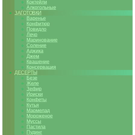
Коктейли
Алкогольные
ЗАГОТОВКИ
Варенье
Конфитюр
Повидло
Лечо
Маринование
Соление
Аджика
Джем
Квашение
Консервация
ДЕСЕРТЫ
Безе
Желе
Зефир
Ириски
Конфеты
Кутья
Мармелад
Мороженое
Муссы
Пастила
Пудинг