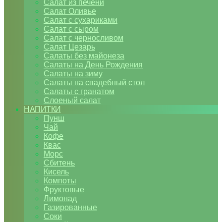
Салат из печени
Салат Оливье
Салат с сухариками
Салат с сыром
Салат с черносливом
Салат Цезарь
Салаты без майонеза
Салаты на День Рождения
Салаты на зиму
Салаты на свадебный стол
Салаты с гранатом
Слоеный салат
НАПИТКИ
Пунш
Чай
Кофе
Квас
Морс
Сбитень
Кисель
Компоты
Фруктовые
Лимонад
Газированные
Соки