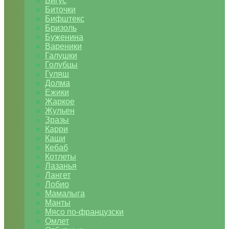
Бигус
Биточки
Бифштекс
Бризоль
Буженина
Вареники
Галушки
Голубцы
Гуляш
Долма
Ежики
Жаркое
Жульен
Зразы
Карри
Каши
Кебаб
Котлеты
Лазанья
Лангет
Лобио
Мамалыга
Манты
Мясо по-французски
Омлет