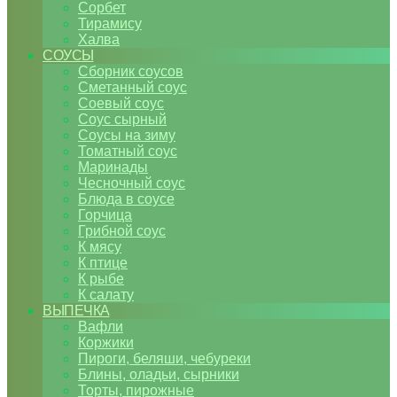
Сорбет
Тирамису
Халва
СОУСЫ
Сборник соусов
Сметанный соус
Соевый соус
Соус сырный
Соусы на зиму
Томатный соус
Маринады
Чесночный соус
Блюда в соусе
Горчица
Грибной соус
К мясу
К птице
К рыбе
К салату
ВЫПЕЧКА
Вафли
Коржики
Пироги, беляши, чебуреки
Блины, оладьи, сырники
Торты, пирожные