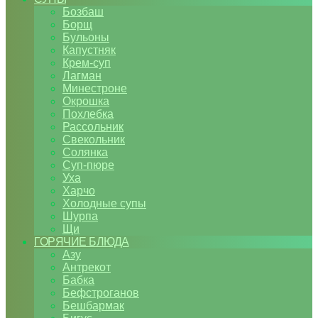
Бозбаш
Борщ
Бульоны
Капустняк
Крем-суп
Лагман
Минестроне
Окрошка
Похлебка
Рассольник
Свекольник
Солянка
Суп-пюре
Уха
Харчо
Холодные супы
Шурпа
Щи
ГОРЯЧИЕ БЛЮДА
Азу
Антрекот
Бабка
Бефстроганов
Бешбармак