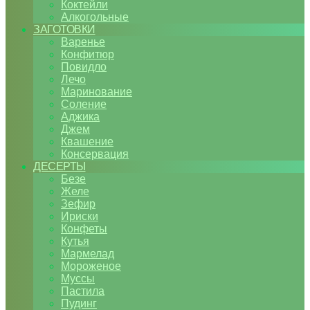
Коктейли
Алкогольные
ЗАГОТОВКИ
Варенье
Конфитюр
Повидло
Лечо
Маринование
Соление
Аджика
Джем
Квашение
Консервация
ДЕСЕРТЫ
Безе
Желе
Зефир
Ириски
Конфеты
Кутья
Мармелад
Мороженое
Муссы
Пастила
Пудинг