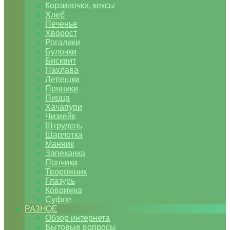
Корзиночки, кексы
Хлеб
Печенье
Хворост
Рогалики
Булочки
Бисквит
Пахлава
Лепешки
Пряники
Пицца
Хачапури
Чизкейк
Штрудель
Шарлотка
Манник
Запеканка
Пончики
Творожник
Глазурь
Коврижка
Суфле
РАЗНОЕ
Обзор интернета
Бытовые вопросы