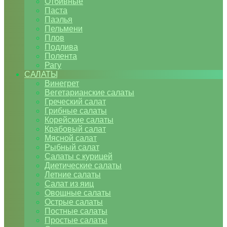
Отбивные
Паста
Паэлья
Пельмени
Плов
Подлива
Полента
Рагу
САЛАТЫ
Винегрет
Вегетарианские салаты
Греческий салат
Грибные салаты
Корейские салаты
Крабовый салат
Мясной салат
Рыбный салат
Салаты с курицей
Диетические салаты
Летние салаты
Салат из яиц
Овощные салаты
Острые салаты
Постные салаты
Простые салаты