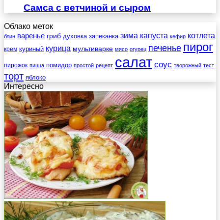
Самса с ветчиной и сыром
Облако меток
зима
котлета
варенье
капуста
гриб
духовка
запеканка
блин
кефир
пирог
печенье
курица
мультиварке
куриный
крем
мясо
огурец
салат
соус
помидор
пирожок
пицца
простой
рецепт
творожный
тест
торт
яблоко
Интересно